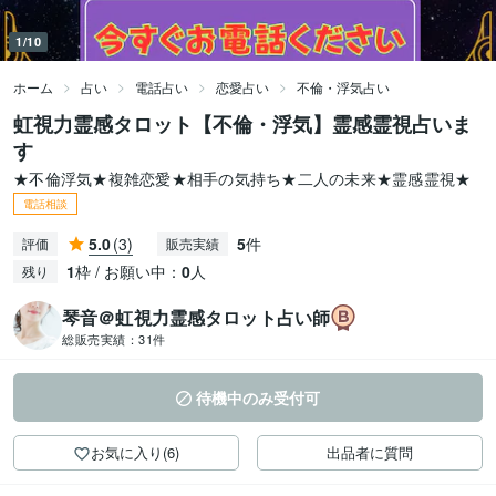
1/10
ホーム
占い
電話占い
恋愛占い
不倫・浮気占い
虹視力霊感タロット【不倫・浮気】霊感霊視占いま
す
★不倫浮気★複雑恋愛★相手の気持ち★二人の未来★霊感霊視★
電話相談
5.0
(3)
5
件
評価
販売実績
1
枠 / お願い中：
0
人
残り
琴音＠虹視力霊感タロット占い師
総販売実績：
31件
待機中のみ受付可
お気に入り(6)
出品者に質問