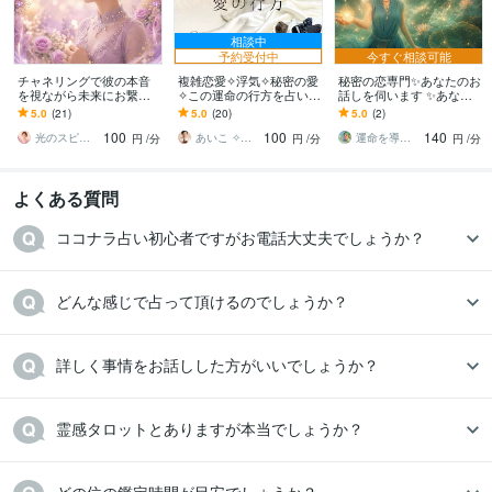
相談中
予約受付中
今すぐ相談可能
チャネリングで彼の本音
複雑恋愛✧浮気✧秘密の愛
秘密の恋専門✨あなたのお
を視ながら未来にお繋ぎ
✧この運命の行方を占いま
話しを伺います ✨あなた
します 不倫・疎遠・片思
す 霊視✧ヒーリング✧タ
の心をやさしく包み、未
5.0
(21)
5.0
(20)
5.0
(2)
い…直接聞けない相手の
ロット✧誰にも言えない愛
来への光を見つけます✨
100
100
140
想いを深読み✨
を深く深く視ます
光のスピリットガイド⭐️華（はな）
あいこ ✧占い×心のセラピー✧
運命を導く占い師⭐天音⭐ Amane
円
/分
円
/分
円
/分
よくある質問
ココナラ占い初心者ですがお電話大丈夫でしょうか？
どんな感じで占って頂けるのでしょうか？
詳しく事情をお話しした方がいいでしょうか？
霊感タロットとありますが本当でしょうか？