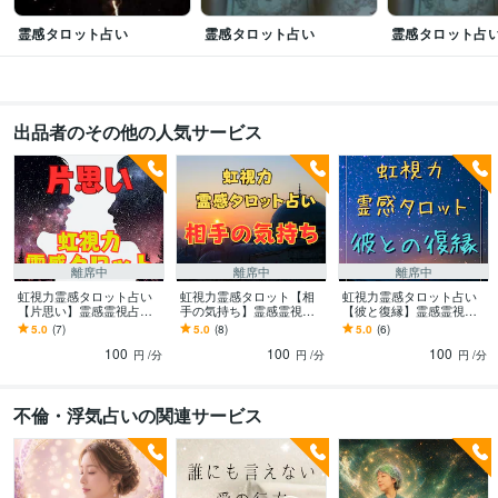
霊感タロット占い
霊感タロット占い
霊感タロット占
出品者のその他の人気サービス
離席中
離席中
離席中
虹視力霊感タロット占い
虹視力霊感タロット【相
虹視力霊感タロット占い
【片思い】霊感霊視占い
手の気持ち】霊感霊視占
【彼と復縁】霊感霊視占
ます ★片思い★複雑恋愛
います ★彼の気持ち★相
います ★復縁★恋愛占い
5.0
(7)
5.0
(8)
5.0
(6)
★占い★相手の気持ち★
手の気持ち★二人の未来
★複雑恋愛★相手の気持
100
100
100
二人の未来★霊感霊視
★片思い★霊感霊視★
ち★二人の未来★霊視★
円
/分
円
/分
円
/分
不倫・浮気占いの関連サービス