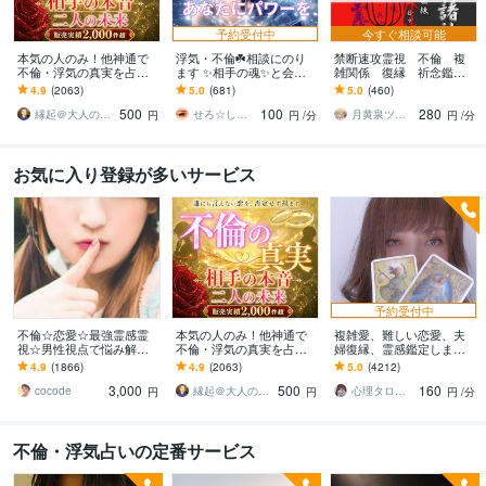
予約受付中
今すぐ相談可能
本気の人のみ！他神通で
浮気・不倫☘️相談にのり
禁断速攻霊視 不倫 複
不倫・浮気の真実を占い
ます ✨相手の魂✨と会話
雑関係 復縁 祈念鑑定
ます 不倫・W不倫・浮気
をしてあなたにお伝えし
承ます お相手の深層心
4.9
(2063)
5.0
(681)
5.0
(460)
など複雑恋愛の専門家に
ます⭐️
理 お2人の前世と未来を
500
100
280
よる究極霊視鑑定
一瞬で紐解きます
縁起＠大人の恋愛占い師
せろ☆しあり
月黄泉ツキヨミ《禁断速攻霊視》
円
円
/分
円
/分
お気に入り登録が多いサービス
予約受付中
不倫☆恋愛☆最強霊感霊
本気の人のみ！他神通で
複雑愛、難しい恋愛、夫
視☆男性視点で悩み解決
不倫・浮気の真実を占い
婦復縁、霊感鑑定します
します 彼のホントの気持
ます 不倫・W不倫・浮気
鑑定中に癒しの声で波動
4.9
(1866)
4.9
(2063)
5.0
(4212)
を霊視で読解き あなた
など複雑恋愛の専門家に
を整え、変化と成就をサ
3,000
500
160
のモヤモヤを解決します
よる究極霊視鑑定
ポートします
cocode
縁起＠大人の恋愛占い師
心理タロット 愛乃巫奏（アムールのぶえ）
円
円
円
/分
不倫・浮気占いの定番サービス