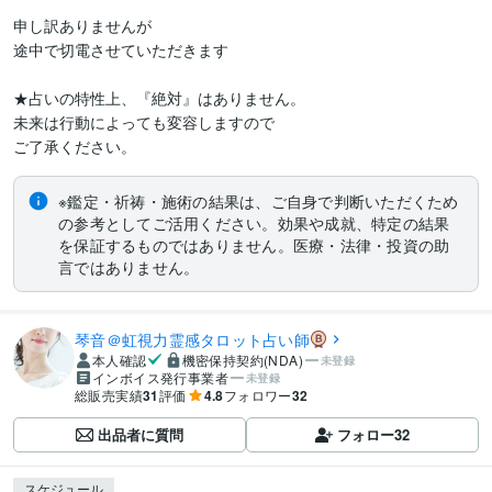
申し訳ありませんが

途中で切電させていただきます

★占いの特性上、『絶対』はありません。

未来は行動によっても変容しますので

※鑑定・祈祷・施術の結果は、ご自身で判断いただくため
の参考としてご活用ください。効果や成就、特定の結果
を保証するものではありません。医療・法律・投資の助
言ではありません。
琴音＠虹視力霊感タロット占い師
本人確認
機密保持契約(NDA)
未登録
インボイス発行事業者
未登録
総販売実績
31
評価
4.8
フォロワー
32
出品者に質問
フォロー
32
スケジュール