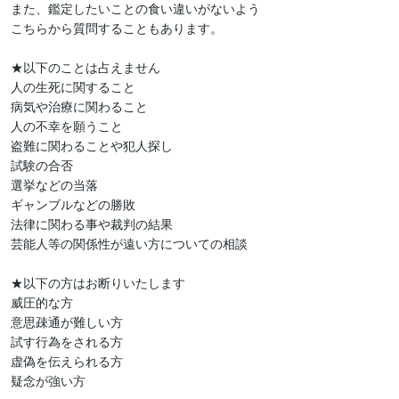
また、鑑定したいことの食い違いがないよう

こちらから質問することもあります。

★以下のことは占えません

人の生死に関すること

病気や治療に関わること

人の不幸を願うこと

盗難に関わることや犯人探し

試験の合否

選挙などの当落

ギャンブルなどの勝敗

法律に関わる事や裁判の結果

芸能人等の関係性が遠い方についての相談

★以下の方はお断りいたします

威圧的な方

意思疎通が難しい方

試す行為をされる方

虚偽を伝えられる方

疑念が強い方
