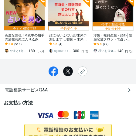
今すぐ相談可能
今すぐ相談可能
予約受付中
予約受付中
高度な霊視！✡️意中の相手
誰にもいえない恋/未来予
浮気・複雑恋愛・婚外│霊
の潜在意識に入り込みま
測します 〇原因～未来〇
感恋愛タロットで占いま
す ☪️上級霊視を駆使する
忖度なしでありのままお
す 訳あり恋愛【彼の心や
5.0
(510)
5.0
(4)
5.0
(22)
アドバイス☪️不倫/婚外恋
伝えします
気持ち]上司部下・師匠と
180
300
140
愛等の不安✨
弟子・年の差恋愛
やすと♠究極の癒し人・占い師・ゆるキャラ
agloss1118（アグロス）
櫻いおり✿心と未来を紡ぐナビゲーター
円
/分
円
/分
円
/分
電話相談サービスQ&A
お支払い方法