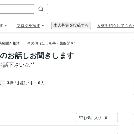
愚痴聞き相談
その他（話し相手・愚痴聞き）
たのお話しお聞きします
下さい✩.*˚
3
枠 / お願い中：
0
人
り
お気に入り（6）