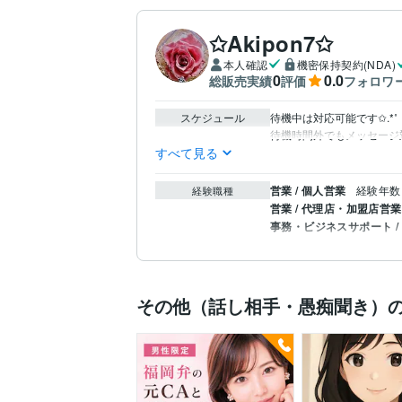
✩Akipon7✩
本人確認
機密保持契約(NDA)
0
0.0
総販売実績
評価
フォロワ
スケジュール
待機中は対応可能です✩.*˚

待機時間外でもメッセージ対
すべて見る
営業 / 個人営業
経験年数 
経験職種
営業 / 代理店・加盟店営業
事務・ビジネスサポート /
その他（話し相手・愚痴聞き）