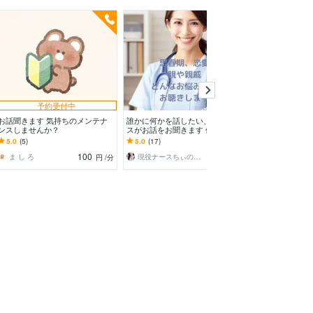
予約受付中
お話聞きます 気持ちのメンテナ
誰かに何かを話したい、現役ナー
ひつじを数えて
ンスしませんか？
スがお話をお聞きます 優しい声
寄り添います ✦
だねと言われます。途中で切って
す夜のヒーリング
5.0
(5)
5.0
(17)
5.0
(37)
いただいても大丈夫。
100
100
ま し ろ
現役ナースちぃの相談室
円
/分
円
/分