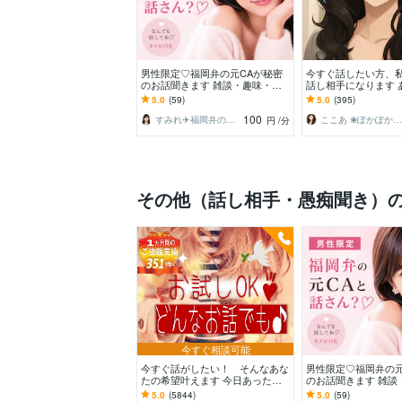
男性限定♡福岡弁の元CAが秘密
今すぐ話したい方、
のお話聞きます 雑談・趣味・恋
話し相手になります 
愛・性の悩みなど…な〜んでも聞
にそっと寄り添う時
5.0
(59)
5.0
(395)
くけんね！
100
すみれ✈️福岡弁の元CA
ここあ ❀ぽかぽか相談室❀
円
/分
その他（話し相手・愚痴聞き）
今すぐ相談可能
今すぐ話がしたい！ そんなあな
男性限定♡福岡弁の元
たの希望叶えます 今日あったこ
のお話聞きます 雑談
とから深刻な悩みまで☆何でも打
愛・性の悩みなど…
5.0
(5844)
5.0
(59)