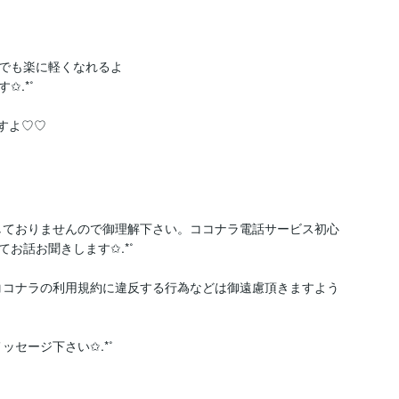
でも楽に軽くなれるよ
.*˚

有しておりませんので御理解下さい。ココナラ電話サービス初心
話お聞きします✩.*˚

、ココナラの利用規約に違反する行為などは御遠慮頂きますよう
ッセージ下さい✩.*˚