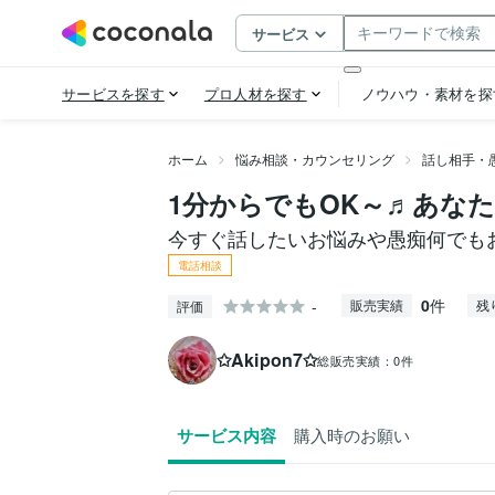
ホーム
悩み相談・カウンセリング
話し相手・
1分からでもOK～♬あな
今すぐ話したいお悩みや愚痴何でもお話
電話相談
0
件
-
販売実績
残
評価
✩Akipon7✩
総販売実績：
0件
サービス内容
購入時のお願い