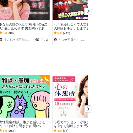
今すぐ
あなたの性のお話♡福岡弁の元C
もう我慢しなくて大丈夫。感情の
この気持ち聞い
Aが受け止めます 男女問わずあな
大掃除お手伝いします 怒り/イラ
セットお手伝い
たの性のお悩み…な〜んでもお話
イラ/モヤモヤ/ストレス/焦り/感情
したい❣️気分転
5.0
(30)
5.0
(712)
5.0
(282)
聞くけんね！
爆発/本音
ほしい！相談愚
140
100
すみれ✈️福岡弁の元CA
かよ❤️明日が少し楽しみになる場所
ピノ子♡天使
円
/分
円
/分
今すぐ
女性限定/雑談、誰かと話しがし
心理カウンセラーが寂しさや不安
ちょっとオトナ
たい！お話し聞きます 聞いてほ
を今すぐ傾聴します 元心療内科
す 性の悩み、
しい、話したい、何でもどうぞ！
で勤務☘️ボイスサンプルあり☘️ 1
話してスッキリ
5.0
(251)
4.9
(84)
5.0
(34)