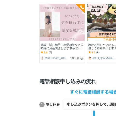
予約受付
雑談・話し相手・恋愛相談など♡
誰かと話したいなぁ
気軽にお話聞きします 男女◎雑
優しく寄り添います 
談・恋愛・お悩みなど☘️気を遣わ
ほしい/雑談/愚痴/育児
5.0
(7)
5.0
(9)
ず話せる場所です✨
関係/相談も
100
Mina♡room_気軽に話せる場所
星野あずみ ☘️福祉の整理と伴走
円
/分
電話相談申し込みの流れ