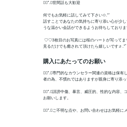
❁⃘*.ﾟ世間話も大歓迎

何でもお気軽に話してみて下さい✩.*˚

話すことであなたの気持ちに寄り添い心が少し
うな温かい会話ができるようお待ちしております✩
 ♡♡3枚目のお写真には桜のハートが写ってますよ♡♡

見るだけでも癒されて頂けたら嬉しいです♬.*ﾟ
購入にあたってのお願い
❁⃘*.ﾟ専門的なカウンセラー関連の資格は保
者の為、不慣れではありますが親身に寄り添ってお
❁⃘*.ﾟ誹謗中傷、暴言、威圧的、性的な内容
お願いします。

❁⃘*.ﾟご不明な点や、お問い合わせはお気軽にメ