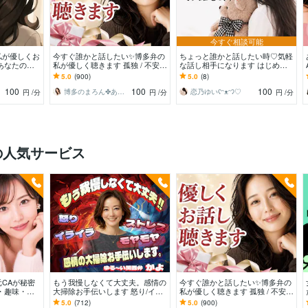
今すぐ相談可能
私が優しくお
今すぐ誰かと話したい✨博多弁の
ちょっと誰かと話したい時♡気軽
あなたの心
私が優しく聴きます 孤独 / 不安 /
な話し相手になります はじめて
間を届けます
心配ごと/うまく話せなくても大
の方も安心♡1分から優しくお話
5.0
(900)
5.0
(8)
丈夫です
をお聴きします♡
100
100
100
博多のまろん✤あなたの心がほどける時間✨
恋乃ゆいʕᵔᴥᵔʔ♡
円
/分
円
/分
円
/分
の人気サービス
CAが秘密
もう我慢しなくて大丈夫。感情の
今すぐ誰かと話したい✨博多弁の
・趣味・恋
大掃除お手伝いします 怒り/イラ
私が優しく聴きます 孤独 / 不安 /
な〜んでも聞
イラ/モヤモヤ/ストレス/焦り/感情
心配ごと/うまく話せなくても大
5.0
(712)
5.0
(900)