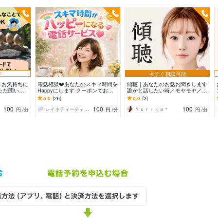
中
今すぐ相談可能
…お気持ちに
電話相談❤️あなたのスキマ時間を
傾聴｜あなたのお話お聞きします
ただ聞いて
Happyにします クーポンでお試
誰かと話したい時／モヤモヤ／寂
/仕事/人間
しの方OK！短い時間でもご利用
しい／雑談／愚痴／趣味
5.0
(26)
5.0
(2)
いただけます❣️
100
100
100
相談
レイキティーチャー Maya
Ｙｕｒｉｋａ＊
円
/分
円
/分
円
/分