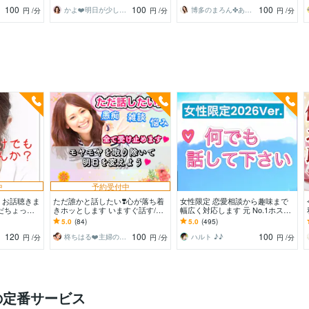
爆発/本音
丈夫です
100
100
100
かよ❤️明日が少し楽しみになる場所
博多のまろん✤あなたの心がほどける時間✨
円
/分
円
/分
円
/分
中
予約受付中
！お話聴きま
ただ誰かと話したい❣️心が落ち着
女性限定 恋愛相談から趣味まで
だちょっと
きホッとします いますぐ話す/雑
幅広く対応します 元 No.1ホスト
人待ってます
談/愚痴/何でも/結婚/恋愛/悩み/繊
と♪ コスパ良く♪ 楽しい時間を♪
5.0
(84)
5.0
(495)
細
120
100
100
柊ちはる❤️主婦のお悩み相談Room❤️
ハルト ♪♪
円
/分
円
/分
円
/分
の定番サービス