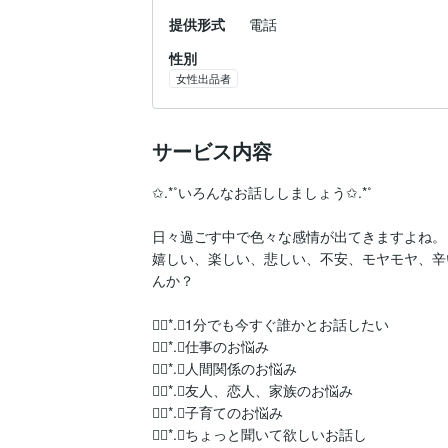
提供形式
電話
性別
女性出品者
サービス内容
✩.*˚いろんなお話ししましょう✩.*˚

日々過ごす中で色々な感情が出てきますよね。

嬉しい、楽しい、悲しい、不安、モヤモヤ、辛
んか？

❁⃘*.ﾟ1分でも今すぐ誰かとお話したい

❁⃘*.ﾟ仕事のお悩み

❁⃘*.ﾟ人間関係のお悩み

❁⃘*.ﾟ友人、恋人、家族のお悩み

❁⃘*.ﾟ子育てのお悩み

❁⃘*.ﾟちょっと聞いて欲しいお話し
