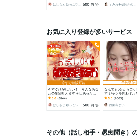
ち明けてください。
くけんね！
500
はしもと ゆっこ♡救急こころの相談室
すみれ✈️福岡弁の元CA
円
/分
お気に入り登録が多いサービス
今すぐ相談可能
予約受付
今すぐ話がしたい！ そんなあな
なんでも5分からOK
たの希望叶えます 今日あったこ
す ジャンル問わずた
とから深刻な悩みまで☆何でも打
だけ誰かと話したい
5.0
(5844)
5.0
(1603)
ち明けてください。
♪
500
はしもと ゆっこ♡救急こころの相談室
西園寺まい
円
/分
その他（話し相手・愚痴聞き）