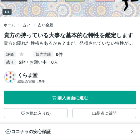
1/4
ホーム
占い
占い全般
貴方の持っている大事な基本的な特性を鑑定します
貴方の隠れた性格もあるかも？まだ、発揮されていない特性が…
-
0
件
評価
販売実績
5
枠 / お願い中：
0
人
残り
くらま堂
総販売実績：
0件
購入画面に進む
お気に入り(3)
出品者に質問
ココナラの安心保証