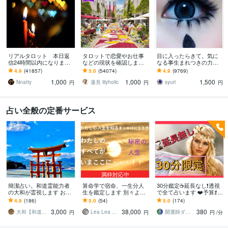
リアルタロット 本日返
タロットで恋愛やお仕事
目に入ったらきて。気に
信24時間以内になります
などの現状を確認します
なる事生まれつきの力で
❤︎タイトルをご確認くださ
アドバイスもしっかりお
視ます 視ましょう恋愛や
4.9
(41857)
5.0
(54074)
4.9
(9769)
い❤︎
届けしますので安心して
仕事などこの先など
1,000
1,000
1,500
ください♡
Nnatty
蓮見 lilyholic
syuri
円
円
円
占い全般の定番サービス
満枠対応中
簡潔占い。和道霊能力者
算命学で宿命、一生分人
30分鑑定☕️延長なし❗️透視
の大和が霊視します お悩
生を鑑定します 別々より4
で全て占います ❤️予算ｵｰ
みに対して簡潔にお伝え
000円お得なセット！自分
ﾊﾞｰしたくない、時間が無
4.9
(186)
5.0
(54)
5.0
(174)
します
取扱説明書の金字塔！
い…そんなあなたに♪
3,000
38,000
380
大和【和道霊能力者】
Lea Lea MIKA
開運師ダーシャ♥️
円
円
円
/分