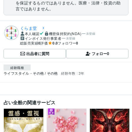
を保証するものではありません。医療・法律・投資の助
言ではありません。
くらま堂
本人確認
機密保持契約(NDA)
未登録
インボイス発行事業者
未登録
総販売実績
0
評価
0.0
フォロワー
0
出品者に質問
フォロー
0
経験職種
ライフスタイル・その他 / その他
経験年数 : 2年
占い全般の関連サービス