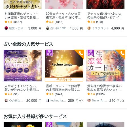
対面鑑定級のチャット占
30分☆チャット占い☆霊
アナタを傷づけたあの人
い★霊感・霊視で超鑑定
視で深く視ます 深く本質
の因果応報占います イラ
します 占いし放題の30
にアクセス！上げなし幸
イラ解消！気持ちを整理
5.0
(3657)
5.0
(1346)
5.0
(128)
分！どんなことでも全て
せになるためのお手伝い
したい人向け
3,000
4,000
4,000
を見通す霊感霊視で解決
をします
毬愛（まりあ）
占い師☆Mio
ミスタロット
円
円
円
占い全般の人気サービス
予約受付中
人生がうまくいかない、
霊感・タロットでお相手
貴方様の恋愛や仕事等の
願いが叶わないを解消し
の本音現状未来を深く視
悩みを電話で占います タ
ます 現実を変えるために
ます 恋愛・仕事・家族・
ロットカード、オラクル
4.8
(56)
5.0
(7647)
5.0
(7135)
努力したのに、自力では
人間関係の本質を見抜き
カード、ルノルマンカー
20,000
280
240
もう無理と感じている
スピード解決へ
ドを使用します
心の再生セラピスト YASUKO
techno tango
Tomo_Angel7
円
円
/分
円
/分
お気に入り登録が多いサービス