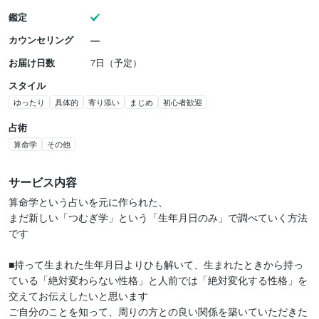
鑑定
カウンセリング
お届け日数
7日（予定）
スタイル
ゆったり
具体的
寄り添い
まじめ
初心者歓迎
占術
算命学
その他
サービス内容
算命学という占いを元に作られた、

まだ新しい「つむぎ学」という「生年月日のみ」で調べていく方法
です

■持って生まれた生年月日よりひも解いて、生まれたときから持っ
ている「絶対変わらない性格」と人前では「絶対変化する性格」を
交えてお伝えしたいと思います

ご自分のことを知って、周りの方との良い関係を築いていただきた