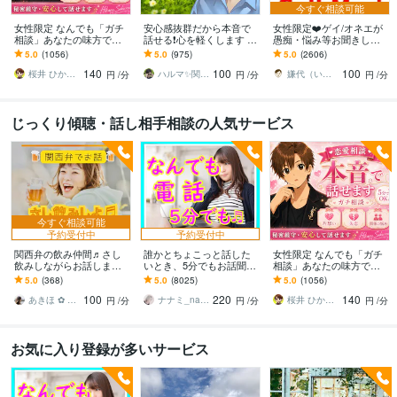
今すぐ相談可能
女性限定 なんでも「ガチ
安心感抜群だから本音で
女性限定❤️ゲイ/オネエが
相談」あなたの味方で話
話せる❗️心を軽くします あ
愚痴・悩み等お聞きしま
ます 男性目線で、あなた
なたの気持ちを最優先✨否
す 女性限定！ゲイ/オネエ
5.0
(1056)
5.0
(975)
5.0
(2606)
の恋の“答え”を言葉にしま
定せず秘密厳守！愚痴・
が恋愛/人間関係など何で
140
100
100
す。
雑談OK
も聞くわよ！
桜井 ひかる｜経験豊富の恋愛相談室
ハルマ✨関西の傾聴マスター
嫌代（いやよ）
円
/分
円
/分
円
/分
じっくり傾聴・話し相手相談の人気サービス
今すぐ相談可能
予約受付中
予約受付中
関西弁の飲み仲間♬さし
誰かとちょこっと話した
女性限定 なんでも「ガチ
飲みしながらお話します
いとき、5分でもお話聞き
相談」あなたの味方で話
何となく話したい✨酔った
ます 疲れた～、でもカウ
ます 男性目線で、あなた
5.0
(368)
5.0
(8025)
5.0
(1056)
時のいい気分のまま⭐︎お話
ンセリングじゃない、な
の恋の“答え”を言葉にしま
100
220
140
しましょう
んとなく雑談聞いて～
す。
あきほ ✿ 元気を届ける関西女子✨
ナナミ_nanami
桜井 ひかる｜経験豊富の恋愛相談室
円
/分
円
/分
円
/分
お気に入り登録が多いサービス