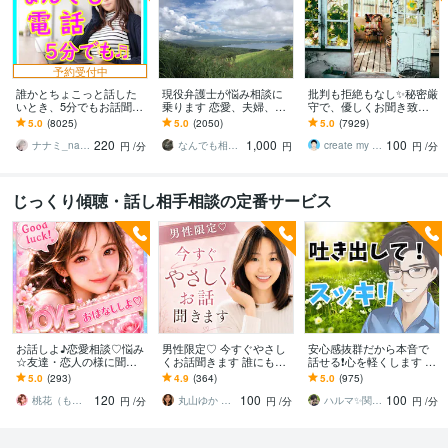
予約受付中
誰かとちょこっと話した
現役弁護士が悩み相談に
批判も拒絶もなし✨秘密厳
いとき、5分でもお話聞き
乗ります 恋愛、夫婦、学
守で、優しくお聞き致し
ます 疲れた～、でもカウ
校、会社、お金，単なる
ます ✨お試し１分から✨
5.0
(8025)
5.0
(2050)
5.0
(7929)
ンセリングじゃない、な
愚痴など何でもOK！
違うかな？と思ったら途
220
1,000
100
んとなく雑談聞いて～
中で切って構いません
ナナミ_nanami
なんでも相談員
create my life
円
/分
円
円
/分
じっくり傾聴・話し相手相談の定番サービス
お話しよ♪恋愛相談♡悩み
男性限定♡ 今すぐやさし
安心感抜群だから本音で
☆友達・恋人の様に聞き
くお話聞きます 誰にも話
話せる❗️心を軽くします あ
ます YouTuber!悩み相談・
せない話/でも誰かに聞い
なたの気持ちを最優先✨否
5.0
(293)
4.9
(364)
5.0
(975)
復縁・片思い・成就しま
てほしい話
定せず秘密厳守！愚痴・
120
100
100
す様に♪
雑談OK
桃花（ももか）♡強運パワー心のオアシス♡
丸山ゆか やさしい話し相手
ハルマ✨関西の傾聴マスター
円
/分
円
/分
円
/分