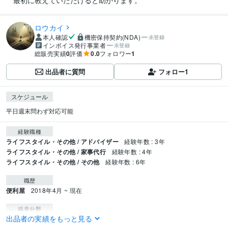
　最初に教えていただけると助かります。
ロウカイ
本人確認
機密保持契約(NDA)
未登録
インボイス発行事業者
未登録
総販売実績
0
評価
0.0
フォロワー
1
出品者に質問
フォロー
1
スケジュール
平日週末問わず対応可能
経験職種
ライフスタイル・その他 / アドバイザー
経験年数 : 3年
ライフスタイル・その他 / 家事代行
経験年数 : 4年
ライフスタイル・その他 / その他
経験年数 : 6年
職歴
便利屋
2018年4月 ~ 現在
得意分野
出品者の実績をもっと見る
悩み相談・カウンセリング
数百人の恋愛相談を受けてきました。