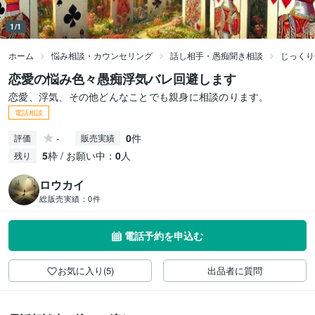
1/1
ホーム
悩み相談・カウンセリング
話し相手・愚痴聞き相談
じっくり
恋愛の悩み色々愚痴浮気バレ回避します
恋愛、浮気、その他どんなことでも親身に相談のります。
電話相談
-
0
件
評価
販売実績
5
枠 / お願い中：
0
人
残り
ロウカイ
総販売実績：
0件
電話予約を申込む
お気に入り(5)
出品者に質問