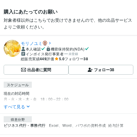
購入にあたってのお願い
対象者様以外はこちらでお受けできませんので、他の出品サービス
よりご依頼ください。
モリノユミ
本人確認
機密保持契約(NDA)
インボイス発行事業者
未登録
総販売実績
449
評価
5.0
フォロワー
38
出品者に質問
フォロー
38
スケジュール
現在の対応時間

月・火・水・木・金　18：00～22：00
すべて見る
得意分野
ビジネス代行・事務代行
Excel、Word、パワポの資料作成
給与計算