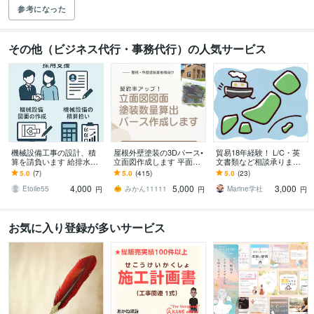
参考になった
その他（ビジネス代行・事務代行）の人気サービス
機械設備工事の設計、積
屋根外壁塗装の3Dパース•
貿易18年経験！ L/C・英
算を請負います 給排水、
立面図作成します 平面図
文書類など相談承ります
空調設備の設計や積算業
から！パース作成、建築
～初めてでも安心、輸出
5.0
(7)
5.0
(415)
5.0
(23)
務を請負います
数量算出！6点セット
現場で培った知識で全般
4,000
5,000
3,000
サポート～
Etoile55
みかん11111
Marine学社
円
円
円
お気に入り登録が多いサービス