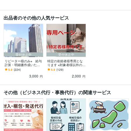
出品者のその他の人気サービス
受付休止中
受付休止中
リピーター様のみ※ 給与
特定の依頼者様専用とな
計算・明細書作成いたし
ります ※対象者様以外のご
ます ※リピーター様のみと
購入はご遠慮ください。
5.0
(224)
5.0
(129)
なりますのでご了承くだ
3,000
2,000
さい。
円
円
その他（ビジネス代行・事務代行）の関連サービス