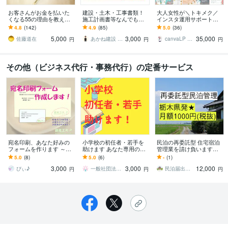
お客さんがお金を払いた
建設・土木・工事書類！
大人女性が＼トキメク／
くなる55の理由を教えま
施工計画書等なんでもし
インスタ運用サポートま
す 『自分がどうすれば人
ます 【総販売200件】・
す 【プラチナ認定】編集
4.8
(142)
4.9
(85)
5.0
(36)
の役にたてるのかわから
施工計画書・竣工書類・
可能なテンプレもプレゼ
5,000
3,000
35,000
ない』ときに
事務・雑務など！
ント★
佐藤道在
あかね建設 AKANEoffice
canvaLP ･ HP┊︎mimo39
円
円
円
その他（ビジネス代行・事務代行）の定番サービス
宛名印刷、あなた好みの
小学校の初任者・若手を
民泊の再委託型 住宅宿泊
フォームを作ります ～社
助けます あなた専用の職
管理業を請け負います
名ロゴ付き、好みの封筒
員室のアシスタントにな
【月額1,000円】地方の空
5.0
(8)
5.0
(6)
-
(1)
に直接印刷などお手伝い
ります！
き家を収益物件に★ホス
3,000
3,000
12,000
します～
ト経験6年
ぴぃ♪
一般社団法人codomopment
民泊届出代行｜行政書士むらやま＠全国対応
円
円
円