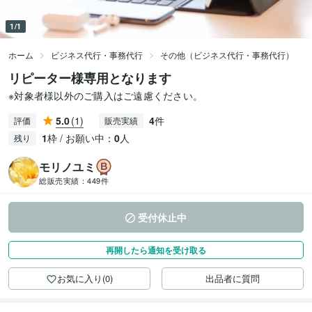
1/1
ホーム
ビジネス代行・事務代行
その他（ビジネス代行・事務代行）
リピーター様専用となります
※対象者様以外のご購入はご遠慮ください。
5.0
(1)
4
件
評価
販売実績
1
枠 / お願い中：
0
人
残り
モリノユミ
総販売実績：
449件
受付休止中
再開したら通知を受け取る
お気に入り(0)
出品者に質問