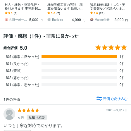
封入・梱包・発送代行・
機械設備工事の設計、積
貿易18年経験！ L/C・英
検品承ります 事務歴10年
算を請負います 給排水、
文書類など相談承ります
の管理体制で安心【小ロ
空調設備の設計や積算業
～初めてでも安心、輸出
5.0
(3)
5.0
(7)
5.0
(23)
ット歓迎！】
務を請負います
現場で培った知識で全般
5,000
4,000
3,000
サポート～
内職サポート名古屋
Etoile55
Marine学社
円
円
円
評価・感想（1件）- 非常に良かった
5.0
総合評価
星5 (非常に良かった)
1件
星4 (良かった)
0件
星3 (普通)
0件
星2 (悪かった)
0件
星1 (非常に悪かった)
0件
1
評価で絞り込む
件の評価
2025年9月19日
女性
見積り相談
いつも丁寧な対応で助かります。