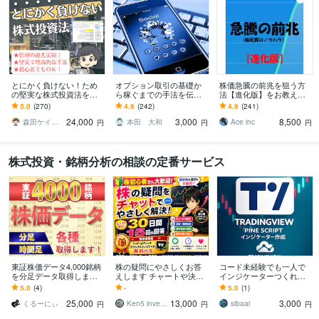
とにかく負けない！ため
オプション取引の基礎か
株価急騰の前兆を狙う方
の堅実な株式投資法を教
ら稼ぐまでの手法を伝授
法【進化版】をお教えし
えます 実績全公開！ＦＰ
します 日経２２５オプシ
ます ！急騰を狙いたい方
5.0
(270)
4.9
(242)
4.9
(241)
が優しく指導☆初心者様
ョン【チャート・指数不
オススメです！
24,000
3,000
8,500
大歓迎◎新NISA対応
要】勝ち組手法を大公開
森田ケイ＠資産戦略ＦＰ
本田 大和
Ace inc
円
円
円
株式投資・銘柄分析の相談の定番サービス
東証株価データ4,000銘柄
株の疑問にやさしくお答
コード未経験でも一人で
を分足データ取得します
えします チャートや決算
インジケーターつくれま
取得できる過去データは5
の「分からない」を一緒
す 初心者向け・プログラ
5.0
(4)
-
5.0
(1)
分足で1年2ヶ月分 お早め
に解決
ミング知識不要
25,000
13,000
3,000
にどうぞ！
くるーにぃ
Ken5 investment lab
sibaai
円
円
円