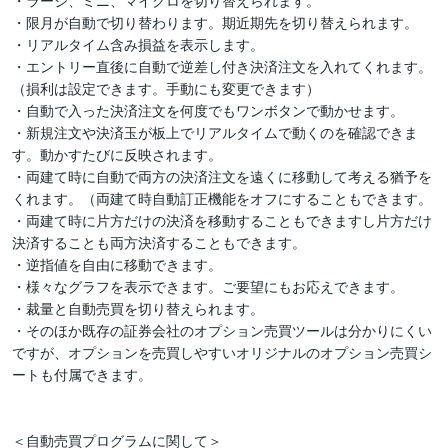
・ラージ、ミニ、マイクロを切り替えられます。

・限月が自動で切り替わります。期近期先を切り替えられます。

・リアルタイム含み損益を表示します。

・エントリー直後に自動で逆差し付き決済注文を入れてくれます。
（損利は設定できます。手動にも変更できます）

・自動で入った決済注文を何度でもワンボタンで動かせます。

・新規注文や決済玉が板上でリアルタイムで動くのを確認できま
す。動かすたびに反映されます。

・両建て時に自動で両方の決済注文を遠くに移動して考える猶予を
くれます。（両建て時自動訂正機能をオフにすることもできます。

・両建て時に片方だけの決済を移動することもできますし片方だけ
決済することも両方決済することもできます。

・逆指値を自由に移動できます。

・様々なグラフを表示できます。ご要望にもお応えできます。

・裁量と自動売買を切り替えられます。

・そのほか既存の証券会社のオプション売買ツールは分かりにくい
ですが、オプションを売買しやすいオリジナルのオプション売買シ
ートも付属できます。

＜自動売買プログラムに関して＞
