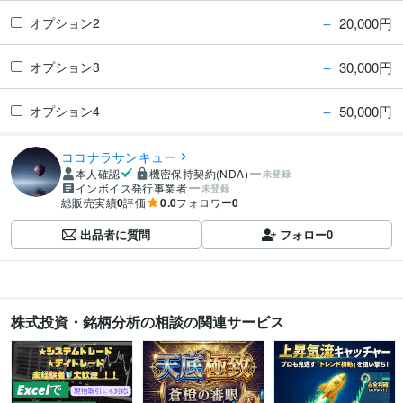
＋
20,000円
オプション2
＋
30,000円
オプション3
＋
50,000円
オプション4
ココナラサンキュー
本人確認
機密保持契約(NDA)
未登録
インボイス発行事業者
未登録
総販売実績
0
評価
0.0
フォロワー
0
出品者に質問
フォロー
0
株式投資・銘柄分析の相談の関連サービス