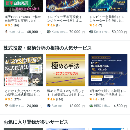
楽天RSS（Excel）で株の
トレビュー天底可視化イ
トレビュー急騰検知イン
自動売買を実現します 当
ンジケーター付与します
ジケーターを付与します
サービスでデイトレード
相場の「天」と「底」を
急騰の前兆を捉え、大相
5.0
(46)
5.0
(8)
5.0
(7)
に特化したシステムトレ
明確に捉えるためのイン
場の初動に乗るための究
48,000
70,000
50,000
ードができます
ジケーター
極ツール
ちばりよ＠株専業デイトレーダー
Ken5 investment lab
Ken5 investment lab
円
円
円
株式投資・銘柄分析の相談の人気サービス
とにかく負けない！ため
極める手法＋αを出品しま
1日15分で勝てる短期トレ
の堅実な株式投資法を教
す ！株売買における お教
ード最強の手法教えます
えます 実績全公開！ＦＰ
えするテクニカル手法の
★4.9｜知識ゼロでも、買
5.0
(270)
4.9
(136)
4.9
(163)
が優しく指導☆初心者様
完全版です！
い時・売り時がわかるよ
24,000
12,000
4,500
大歓迎◎新NISA対応
うになる
森田ケイ＠資産戦略ＦＰ
Ace inc
HIRO｜米国株×兼業トレーダー
円
円
円
お気に入り登録が多いサービス