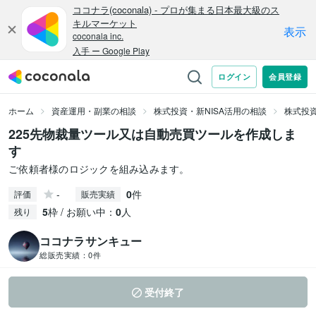
ホーム
資産運用・副業の相談
株式投資・新NISA活用の相談
株式投
225先物裁量ツール又は自動売買ツールを作成しま
す
ご依頼者様のロジックを組み込みます。
-
0
件
評価
販売実績
5
枠 / お願い中：
0
人
残り
ココナラサンキュー
総販売実績：
0件
受付終了