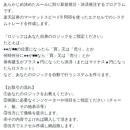
あらかじめ決めたルールに則り新規発注・決済発注するプログラム
です。

楽天証券のマーケットスピードII RSSを使ったエクセルでのシステ
ムトレードを作成します。

『ロジックはあなた自身のロジックをご指定ください』

たとえば…

●●が■■の位置になったら「買」又は「売り」とか

何時何分に●●が■■なら「買」又は「売り」とか

保有建玉がプラス▲円になったら決済（またはマイナス▲円になっ
たらロスカット）

など、あなたのロジックを自動で行うシステムを作ります。

【お取引の流れ】

①あなたのロジックをお教えください。

②画面に必要なインジケーターや項目をご指定ください（チャー
ト、板、その他表示等）

③当方にて価格を提示します。

④その内容でよければ購入して頂きます。

⑤当方でエクセル作成し納品致します。
