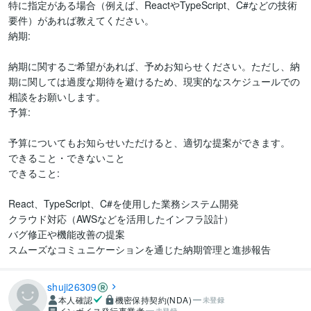
特に指定がある場合（例えば、ReactやTypeScript、C#などの技術
要件）があれば教えてください。

納期:

納期に関するご希望があれば、予めお知らせください。ただし、納
期に関しては過度な期待を避けるため、現実的なスケジュールでの
相談をお願いします。

予算:

予算についてもお知らせいただけると、適切な提案ができます。

できること・できないこと

できること:

React、TypeScript、C#を使用した業務システム開発

クラウド対応（AWSなどを活用したインフラ設計）

バグ修正や機能改善の提案

shuji26309
本人確認
機密保持契約(NDA)
未登録
インボイス発行事業者