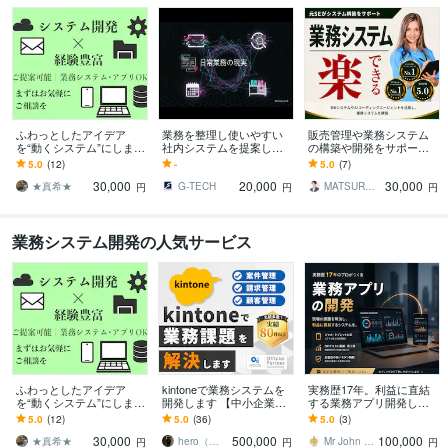
学歴
関西大学
2018年3月 ~ 2023年2月
ふわっとしたアイデア
業務を整理し使いやすい
販売管理や業務システム
を“動くシステム”にします
社内システムを提案しま
の構築や開発をサポート
【相見積り可】【即日返
す 手作業やExcel管理をシ
します 業務システムの構
5.0
(12)
-
5.0
(7)
信】【安心保証あり】
ステム化し業務を改善
築や既存システムの刷新
30,000
20,000
30,000
をAI駆動開発で支援！
★真希★
G‐TECH
MATSURYU｜まつりゅう
円
円
円
業務システム開発の人気サービス
ふわっとしたアイデア
kintoneで業務システムを
実務歴17年。利益に直結
を“動くシステム”にします
開発します 【中小企業向
する業務アプリ開発しま
【相見積り可】【即日返
け】専用システムの構築
す 現場を知るプロが設
5.0
(12)
5.0
(36)
5.0
(3)
信】【安心保証あり】
で社内DXをサポート
計。DXでコスト削減と売
30,000
500,000
100,000
上増を実現
★真希★
hero（ヒーロー）｜kintone
Mr John Smith
円
円
円