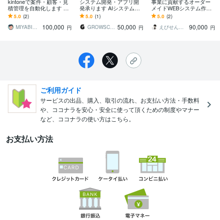
kintoneで案件・顧客・見
システム開発・アプリ開
事業に貢献するオーダー
積管理を自動化します Ex
発承ります AIシステム、
メイドWEBシステム作り
celから脱却！要件整理か
ChatGPT連携、業務シス
ます カスタマイズ性の高
5.0
(2)
5.0
(1)
5.0
(2)
ら設計・構築・運用改善
テムなど
いシステムを開発・運用
100,000
50,000
90,000
まで対応
サポートします
MIYABI（マーケッター）
GROWSCAPE
えびせんエンジニア
円
円
円
ご利用ガイド
サービスの出品、購入、取引の流れ、お支払い方法・手数料
や、ココナラを安心・安全に使って頂くための制度やマナー
など、ココナラの使い方はこちら。
お支払い方法