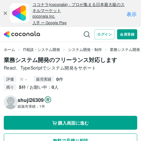
ホーム
IT相談・システム開発
システム開発・制作
業務システム開発
業務システム開発のフリーランス対応します
React、TypeScriptでシステム開発をサポート
-
0
件
評価
販売実績
5
枠 / お願い中：
0
人
残り
shuji26309
総販売実績：
1件
購入画面に進む
無料で見積り相談