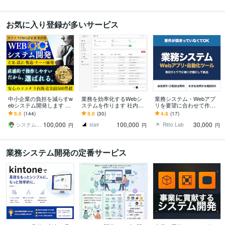
お気に入り登録が多いサービス
中小企業の負担を減らすw
業務を効率化するWebシ
業務システム・Webアプ
ebシステム開発します 業
ステムを作ります 社内シ
リを要望に合わせて作り
務を効率化するシステム
ステムや会員サイトな
ます 要件が固まっていな
5.0
(144)
5.0
(30)
4.8
(17)
の開発から保守まで一貫
ど、決済機能にも対応し
くてもOK。お見積りは無
100,000
100,000
30,000
対応！
ます
料です
システムエンジニアCLOVER
stair
Ritto Lab
円
円
円
業務システム開発の定番サービス