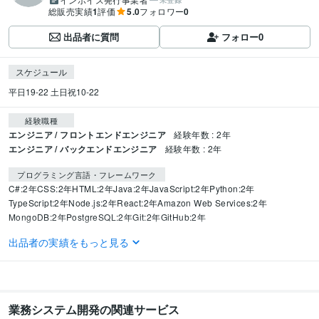
未登録
総販売実績
1
評価
5.0
フォロワー
0
出品者に質問
フォロー
0
スケジュール
平日19-22 土日祝10-22
経験職種
エンジニア / フロントエンドエンジニア
経験年数 : 2年
エンジニア / バックエンドエンジニア
経験年数 : 2年
プログラミング言語・フレームワーク
C#:2年
CSS:2年
HTML:2年
Java:2年
JavaScript:2年
Python:2年
TypeScript:2年
Node.js:2年
React:2年
Amazon Web Services:2年
MongoDB:2年
PostgreSQL:2年
Git:2年
GitHub:2年
出品者の実績をもっと見る
ビジネス・クリエイティブツール
Excel:2年
Google スプレッドシート:2年
PowerPoint:2年
Word:2年
ChatGPT:4年
得意分野
業務システム開発の関連サービス
IT相談・システム開発
システムエンジニア