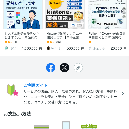
システム開発を受託いた
kintoneで業務システムを
PythonでExcelやWeb収集
します 安心・高品質の開
開発します 【中小企業向
を自動化します 面倒な手
発をワンストップで
け】専用システムの構築
作業を卒業！ハイエンド
5.0
(4)
5.0
(36)
-
で社内DXをサポート
環境で正確に自動化しま
1,000,000
500,000
20,000
す
（株）アムコラブ
hero（ヒーロー）｜kintone
ふぁとら Tech
円
円
円
ご利用ガイド
サービスの出品、購入、取引の流れ、お支払い方法・手数料
や、ココナラを安心・安全に使って頂くための制度やマナー
など、ココナラの使い方はこちら。
お支払い方法