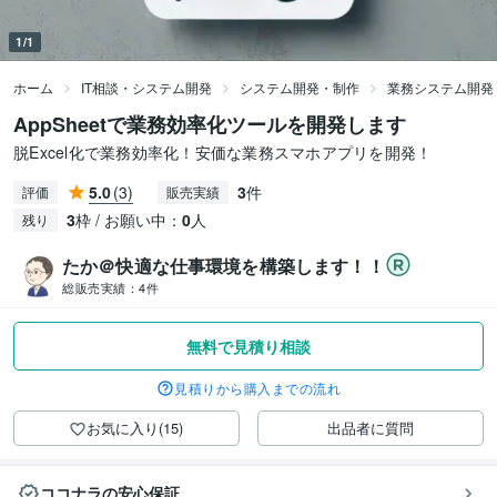
1/1
ホーム
IT相談・システム開発
システム開発・制作
業務システム開発
AppSheetで業務効率化ツールを開発します
脱Excel化で業務効率化！安価な業務スマホアプリを開発！
5.0
(3)
3
件
評価
販売実績
3
枠 / お願い中：
0
人
残り
たか＠快適な仕事環境を構築します！！
総販売実績：
4件
無料で見積り相談
見積りから購入までの流れ
お気に入り(15)
出品者に質問
ココナラの安心保証