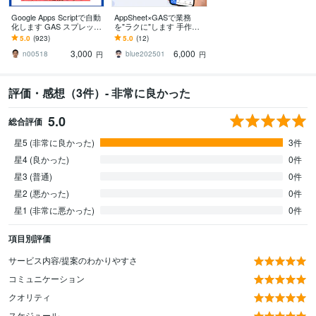
Google Apps Scriptで自動
AppSheet×GASで業務
化します GAS スプレッド
を"ラクに"します 手作
シート、Gmail、Gemini、
業・コピペを自動化！
5.0
(923)
5.0
(12)
定期実行
「こんなことできる？」
3,000
6,000
も相談OK
n00518
blue202501
円
円
評価・感想（3件）- 非常に良かった
5.0
総合評価
星5 (非常に良かった)
3件
星4 (良かった)
0件
星3 (普通)
0件
星2 (悪かった)
0件
星1 (非常に悪かった)
0件
項目別評価
サービス内容/提案のわかりやすさ
コミュニケーション
クオリティ
スケジュール