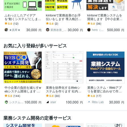
ふわっとしたアイデア
kintoneで業務改善のお手
kintoneで業務システムを
を“動くシステム”にします
伝いをします 導入検討相
開発します 【中小企業向
【相見積り可】【即日返
談から業務改善提案・ア
け】専用システムの構築
5.0
(12)
5.0
(2)
5.0
(36)
信】【安心保証あり】
プリ作成まで対応しま
で社内DXをサポート
30,000
30,000
500,000
す！
★真希★
業務改善_しほ
hero（ヒーロー）｜kintone
円
円
円
お気に入り登録が多いサービス
中小企業の負担を減らすw
業務を効率化するWebシ
業務システム・Webアプ
ebシステム開発します 業
ステムを作ります 社内シ
リを要望に合わせて作り
務を効率化するシステム
ステムや会員サイトな
ます 要件が固まっていな
5.0
(144)
5.0
(30)
4.8
(17)
の開発から保守まで一貫
ど、決済機能にも対応し
くてもOK。お見積りは無
100,000
100,000
30,000
対応！
ます
料です
システムエンジニアCLOVER
stair
Ritto Lab
円
円
円
業務システム開発の定番サービス