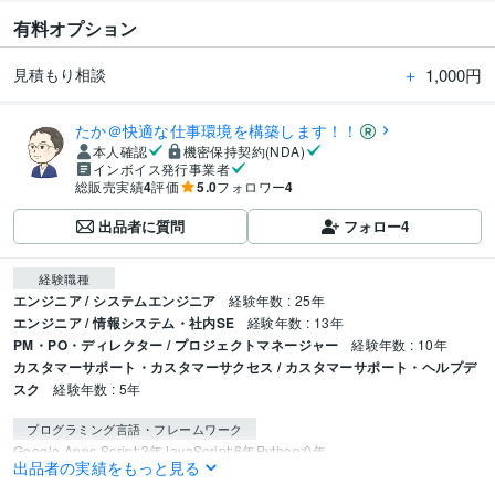
有料オプション
＋
1,000円
見積もり相談
たか＠快適な仕事環境を構築します！！
本人確認
機密保持契約(NDA)
インボイス発行事業者
総販売実績
4
評価
5.0
フォロワー
4
出品者に質問
フォロー
4
経験職種
エンジニア / システムエンジニア
経験年数 : 25年
エンジニア / 情報システム・社内SE
経験年数 : 13年
PM・PO・ディレクター / プロジェクトマネージャー
経験年数 : 10年
カスタマーサポート・カスタマーサクセス / カスタマーサポート・ヘルプデ
スク
経験年数 : 5年
プログラミング言語・フレームワーク
Google Apps Script:3年
JavaScript:6年
Python:0年
出品者の実績をもっと見る
ビジネス・クリエイティブツール