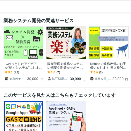
Access:10年
Excel:25年
Google スプレッドシート:10年
Google ドキュメント:10年
PowerPoint:10年
Word:10年
kintone:6年
ChatGPT:1年
Perplexity AI:0年
業務システム開発の関連サービス
その他ツール
kintone:6年
得意分野
IT相談・システム開発
kintone 
ふわっとしたアイデア
販売管理や業務システム
kintoneで業務改善のお手
を“動くシステム”にします
の構築や開発をサポート
伝いをします 導入検討相
【相見積り可】【即日返
します 業務システムの構
談から業務改善提案・ア
5.0
(12)
5.0
(7)
5.0
(2)
信】【安心保証あり】
築や既存システムの刷新
プリ作成まで対応しま
30,000
30,000
30,000
をAI駆動開発で支援！
す！
★真希★
MATSURYU｜まつりゅう
業務改善_しほ
円
円
円
このサービスを見た人はこちらもチェックしています