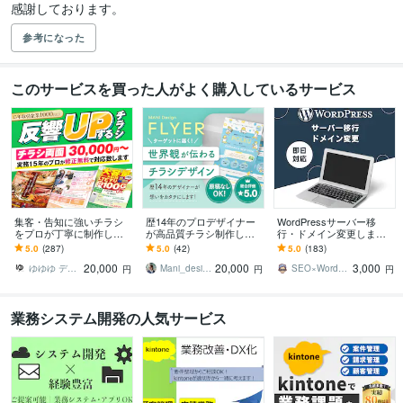
感謝しております。
参考になった
このサービスを買った人がよく購入しているサービス
集客・告知に強いチラシ
歴14年のプロデザイナー
WordPressサーバー移
をプロが丁寧に制作しま
が高品質チラシ制作しま
行・ドメイン変更します
す チラシ・看板・三つ折
す 世界観を表現したター
即日可！セキュリティ設
5.0
(287)
5.0
(42)
5.0
(183)
り・パンフ・ポスター・
ゲットに届くデザインお
定やSEO設定の見直しも
20,000
20,000
3,000
メニュー OK！
届けします！
お任せください
ゆゆゆ デザイン
Mani_design
SEO×WordPressエンジニア瀬尾
円
円
円
業務システム開発の人気サービス