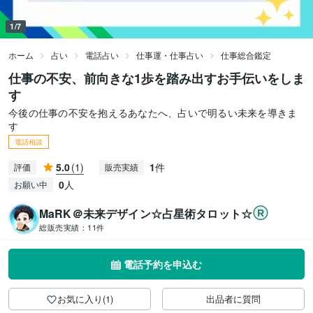
1/7
ホーム
占い
電話占い
仕事運・仕事占い
仕事総合鑑定
仕事の不安、前向きな1歩を踏み出すお手伝いをしま
す
今後の仕事の不安を抱えるあなたへ、占いで明るい未来を導きま
す
電話相談
5.0
(1)
1
件
評価
販売実績
0
人
お願い中
MaRK＠未来デザイン☆占星術タロット☆
総販売実績：
11件
電話予約を申込む
お気に入り(1)
出品者に質問