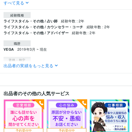
すべて見る
経験職種
ライフスタイル・その他 / 占い師
経験年数 : 2年
ライフスタイル・その他 / カウンセラー・コーチ
経験年数 : 2年
ライフスタイル・その他 / アドバイザー
経験年数 : 2年
職歴
VEGA
2019年3月 ~ 現在
資格・検定
出品者の実績をもっと見る
CGクリエイター検定ベーシック
取得年 : 2015年
得意分野
占い
占星術鑑定士
出品者のその他の人気サービス
学歴
神戸学院大学
2010年3月 ~ 2014年3月
予約受付中
予約受付中