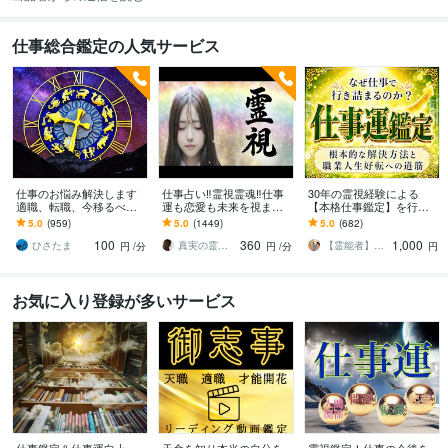
仕事総合鑑定の人気サービス
仕事のお悩み解決します
仕事占い‼️霊視霊魂‼️仕事
30年の霊視経験による
適職、転職、今移るべき
運も恋愛も未来を視ます
【本格仕事鑑定】を行い
か、転職した後どうなる
仕事の転機・恋の結末・
ます 仕事運停滞の真の原
5.0
(959)
5.0
(1449)
5.0
(682)
のか見ます。
相手の本音、霊視で全て
因と人生好転への道筋を
100
360
1,000
を即座に伝えます
読み解きます
ひさたま
真実の霊視鑑定✨アダ369✨
【霊能者】天晴
円
/分
円
/分
円
お気に入り登録が多いサービス