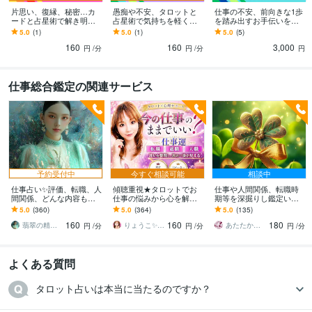
片思い、復縁、秘密…カ
愚痴や不安、タロットと
仕事の不安、前向きな1歩
ードと占星術で解き明か
占星術で気持ちを軽くし
を踏み出すお手伝いをし
します 恋愛の悩み、選択
ます 話すだけで心が軽く
ます 今後の仕事の不安を
5.0
(1)
5.0
(1)
5.0
(5)
肢を一緒に考えてみませ
なります、占いでスッキ
抱えるあなたへ、占いで
160
160
3,000
んか？
リしてください！
明るい未来を導きます
円
/分
円
/分
円
仕事総合鑑定の関連サービス
予約受付中
今すぐ相談可能
相談中
仕事占い✨評価、転職、人
傾聴重視★タロットでお
仕事や人間関係、転職時
間関係、どんな内容も視
仕事の悩みから心を解放
期等を深掘りし鑑定いた
ます キャリアのお悩みを
します このままでいい？
します 環境との相性、努
5.0
(360)
5.0
(364)
5.0
(135)
高次の視点から読み解く
迷いから脱却✨転職・適
力の方向性等悩みを聞き
160
160
180
深層リーディング✨
職・天職｜心理サポート
ながら読み解きます
翡翠の精霊魔導師✧叶花Kyoka
りょうこ✨心を癒し現実を動かすセラピスト
あたたかな ゆうひ
円
/分
円
/分
円
/分
よくある質問
タロット占いは本当に当たるのですか？