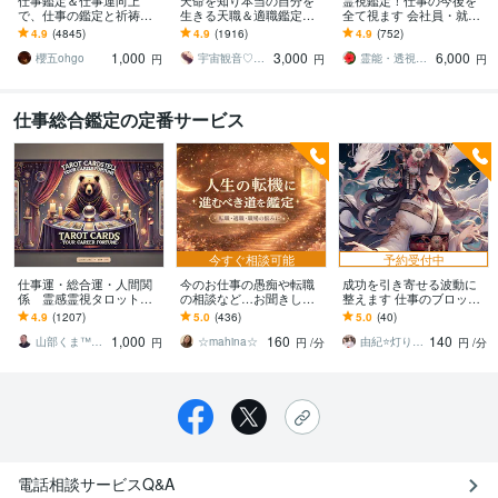
仕事鑑定＆仕事運向上
天命を知り本当の自分を
霊視鑑定！仕事の今後を
で、仕事の鑑定と祈祷を
生きる天職＆適職鑑定し
全て視ます 会社員・就職
します 霊視による仕事鑑
ます AIではない嘘偽りの
前・パート・経営者・復
4.9
(4845)
4.9
(1916)
4.9
(752)
定と仕事運向上の祈祷セ
ないリアル動画で天命に
職・転職・起業・退職
1,000
3,000
6,000
ット
繋がる仕事をしよう
櫻五ohgo
宇宙観音♡白風結唯水
霊能・透視者HAIBARA
円
円
円
仕事総合鑑定の定番サービス
今すぐ相談可能
予約受付中
仕事運・総合運・人間関
今のお仕事の愚痴や転職
成功を引き寄せる波動に
係 霊感霊視タロット占
の相談など…お聞きしま
整えます 仕事のブロッ
います 2026年適職・転職
す 今の仕事を辞めて転職
ク・停滞・不安をクリア
4.9
(1207)
5.0
(436)
5.0
(40)
の参考・未来の運勢や運
したら…どんな仕事が向
にしてチャンスを呼び込
1,000
160
140
気 仕事運アップ
く？ご相談ください
む
山部くま™（占い師／ＥＣコンサル）
☆mahina☆
由紀⭐灯りをともす癒し陰陽師
円
円
/分
円
/分
電話相談サービスQ&A