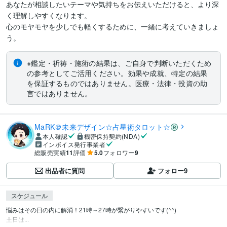
あなたが相談したいテーマや気持ちをお伝えいただけると、より深
く理解しやすくなります。

心のモヤモヤを少しでも軽くするために、一緒に考えていきましょ
う。
※鑑定・祈祷・施術の結果は、ご自身で判断いただくため
の参考としてご活用ください。効果や成就、特定の結果
を保証するものではありません。医療・法律・投資の助
言ではありません。
MaRK＠未来デザイン☆占星術タロット☆
本人確認
機密保持契約(NDA)
インボイス発行事業者
総販売実績
11
評価
5.0
フォロワー
9
出品者に質問
フォロー
9
スケジュール
悩みはその日の内に解消！21時～27時が繋がりやすいです(^^)

土日は...