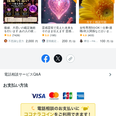
今すぐ相談可能
復縁、片思いの鑑定施術
霊感霊視で見えた未来を
女性専用5分OK！仕事•適
を行います あの人の彼
そのまま伝えます 霊感霊
職•対人関係など占います
女・彼氏になりたい 辛い
視×チャネリングで今の流
★前向きな気持ちに繋が
5.0
(7426)
5.0
(195)
4.9
(403)
恋愛をしている方
れから未来を読み解きま
るお手伝いを。心のまま
2,000
200
100
す
お話しくださいね
不思議な霊力
霊視鑑定師 颯真
摩佳～maka～
円
円
/分
円
/分
電話相談サービスQ&A
お支払い方法