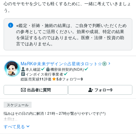
心のモヤモヤを少しでも軽くするために、一緒に考えていきましょ
う。
※鑑定・祈祷・施術の結果は、ご自身で判断いただくため
の参考としてご活用ください。効果や成就、特定の結果
を保証するものではありません。医療・法律・投資の助
言ではありません。
MaRK＠未来デザイン☆占星術タロット☆
本人確認
機密保持契約(NDA)
インボイス発行事業者
総販売実績
11
評価
5.0
フォロワー
9
出品者に質問
フォロー
9
スケジュール
悩みはその日の内に解消！21時～27時が繋がりやすいです(^^)

土日は...
すべて見る