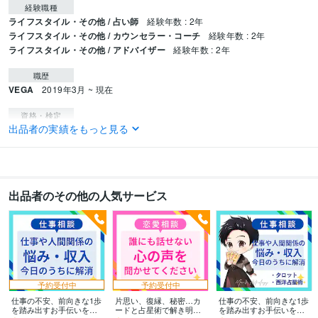
経験職種
ライフスタイル・その他 / 占い師
経験年数 : 2年
ライフスタイル・その他 / カウンセラー・コーチ
経験年数 : 2年
ライフスタイル・その他 / アドバイザー
経験年数 : 2年
職歴
VEGA
2019年3月 ~ 現在
資格・検定
出品者の実績をもっと見る
CGクリエイター検定ベーシック
取得年 : 2015年
得意分野
占い
占星術鑑定士
出品者のその他の人気サービス
学歴
神戸学院大学
2010年3月 ~ 2014年3月
予約受付中
予約受付中
仕事の不安、前向きな1歩
片思い、復縁、秘密…カ
仕事の不安、前向きな1歩
を踏み出すお手伝いをし
ードと占星術で解き明か
を踏み出すお手伝いをし