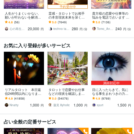
予約受付中
人生がうまくいかない、
霊感・タロットでお相手
貴方様の恋愛や仕事等の
願いが叶わないを解消し
の本音現状未来を深く視
悩みを電話で占います タ
ます 現実を変えるために
ます 恋愛・仕事・家族・
ロットカード、オラクル
4.8
(56)
5.0
(7649)
5.0
(7136)
努力したのに、自力では
人間関係の本質を見抜き
カード、ルノルマンカー
20,000
280
240
もう無理と感じている
スピード解決へ
ドを使用します
心の再生セラピスト YASUKO
techno tango
Tomo_Angel7
円
円
/分
円
/分
お気に入り登録が多いサービス
満枠対応中
リアルタロット 本日返
タロットで恋愛やお仕事
目に入ったらきて。気に
信24時間以内になります
などの現状を確認します
なる事生まれつきの力で
❤︎タイトルをご確認くださ
アドバイスもしっかりお
視ます 視ましょう恋愛や
4.9
(41858)
5.0
(54076)
4.9
(9769)
い❤︎
届けしますので安心して
仕事などこの先など
1,000
1,000
1,500
ください♡
Nnatty
蓮見 lilyholic
syuri
円
円
円
占い全般の定番サービス