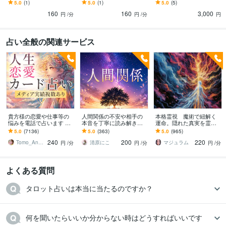
ます 今後の仕事の不安を
します 恋愛の悩み、選択
ます 今後の仕事の不安を
5.0
(1)
5.0
(1)
5.0
(5)
抱えるあなたへ、占いで
肢を一緒に考えてみませ
抱えるあなたへ、占いで
160
160
3,000
明るい未来を導きます
んか？
明るい未来を導きます
円
/分
円
/分
円
占い全般の関連サービス
貴方様の恋愛や仕事等の
人間関係の不安や相手の
本格霊視 魔術で紐解く
悩みを電話で占います タ
本音を丁寧に読み解きま
運命。隠れた真実を霊視
ロットカード、オラクル
す 職場・恋愛・家族・友
します 漠然とした不安、
5.0
(7136)
5.0
(363)
5.0
(965)
カード、ルノルマンカー
人関係のお悩みに寄り添
人間関係、前世、因縁、
240
200
220
ドを使用します
います
その原因を解明します
Tomo_Angel7
清原にこ
マジュラム
円
/分
円
/分
円
/分
よくある質問
タロット占いは本当に当たるのですか？
何を聞いたらいいか分からない時はどうすればいいです