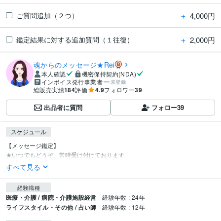
＋
4,000円
ご質問追加（２つ）
＋
2,000円
鑑定結果に対する追加質問（１往復）
魂からのメッセージ★Rei
本人確認
機密保持契約(NDA)
インボイス発行事業者
未登録
総販売実績
184
評価
4.9
フォロワー
39
出品者に質問
フォロー
39
スケジュール
【メッセージ鑑定】

★いつでもどうぞ、常時受け付けております
すべて見る
経験職種
医療・介護 / 病院・介護施設経営
経験年数 : 24年
ライフスタイル・その他 / 占い師
経験年数 : 12年