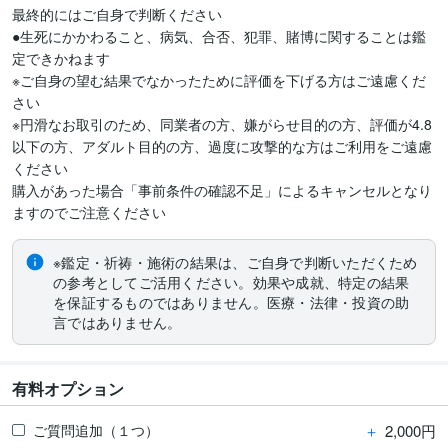
最終的にはご自身で判断ください

●生死にかかわること、病気、合否、犯罪、賭博に関することは鑑
定できかねます

※ご自身の望む結果でなかったために評価を下げる方はご遠慮くだ
さい

※円滑なお取引のため、同業者の方、嫌がらせ目的の方、評価が4.8
以下の方、アダルト目的の方、過度に攻撃的な方はご利用をご遠慮
ください

購入があった場合「事前条件の確認不足」によるキャンセルとなり
ますのでご注意ください
※鑑定・祈祷・施術の結果は、ご自身で判断いただくため
の参考としてご活用ください。効果や成就、特定の結果
を保証するものではありません。医療・法律・投資の助
言ではありません。
有料オプション
＋
2,000円
ご質問追加（１つ）