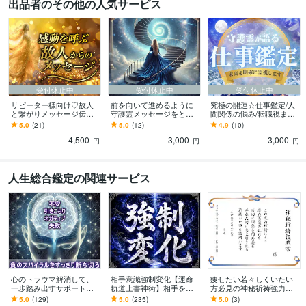
出品者のその他の人気サービス
受付休止中
受付休止中
受付休止中
リピーター様向け♡故人
前を向いて進めるように
究極の開運☆仕事鑑定/人
と繋がりメッセージ伝え
守護霊メッセージをとど
間関係の悩み/転職視ます
ます ◆霊界との交信◆亡
けます ♡人生の羅針盤✴
☆圧倒的な霊能力で成功
5.0
(21)
5.0
(12)
4.9
(10)
くなったあの人の魂を感
先祖代々の本格霊視✴あな
への道しる✨守護霊メッセ
4,500
3,000
3,000
じる♡感動の瞬間！
たの願いを込めて鑑定
ージ/本格霊視
円
円
円
人生総合鑑定の関連サービス
心のトラウマ解消して、
相手意識強制変化【運命
痩せたい若々しくいたい
一歩踏み出すサポートを
軌道上書神術】相手を変
方必見の神秘祈祷強力に
します 過去のトラウマを
えます 恋人、上司、友
します ダイエット 体
5.0
(129)
5.0
(235)
5.0
(3)
解消！ 健康運とパフォ
人、家族など、あなたの
型 食事制限なし↑運動一