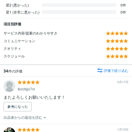
星2 (悪かった)
0件
星1 (非常に悪かった)
0件
項目別評価
サービス内容/提案のわかりやすさ
コミュニケーション
クオリティ
スケジュール
34
評価で絞り込む
件の評価
5月17日
8crcfqjv7m
またよろしくお願いいたします！
参考になった
出品者からの返信を読む
1月10日