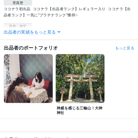
受賞歴
ココナラ初出品
ココナラ【出品者ランク】レギュラー入り
ココナラ【出
品者ランク】一気に"プラチナランク"獲得✨
資格・検定
出品者の実績をもっと見る
ケアマネジャー（介護支援専門員）
取得年 : 2007年
介護福祉士
取得年 : 2005年
出品者のポートフォリオ
もっと見る
得意分野
占い
霊視鑑定
守護霊メッセージ
人間関係の悩み改善
家庭・介護問題解
決アドバイザー
悩み相談・カウンセリング
孤独で泣きそうな時
家族介護の悩み
神威を感じる三輪山！大神
神社