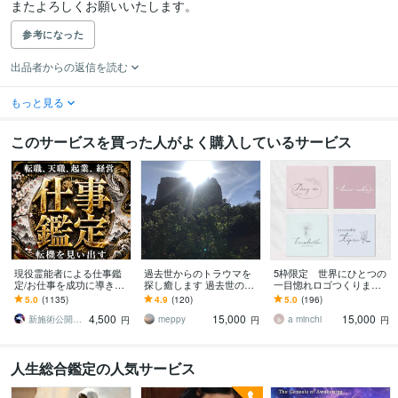
またよろしくお願いいたします。
参考になった
出品者からの返信を読む
もっと見る
このサービスを買った人がよく購入しているサービス
現役霊能者による仕事鑑
過去世からのトラウマを
5枠限定 世界にひとつの
定/お仕事を成功に導きま
探し癒します 過去世のう
一目惚れロゴつくります
す 【最低3500文字以上】
ち今解放するべき時代の
イラストレーター兼デザ
5.0
(1135)
4.9
(120)
5.0
(196)
転職就職・金運・天職・
ものを見つけ解放します
イナーがブランドコンセ
4,500
15,000
15,000
人間関係・起業
プトからご提案
新施術公開→≪相手意識強制変化≫◆星桜龍
meppy
a minchi
円
円
円
人生総合鑑定の人気サービス