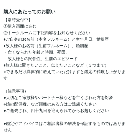
購入にあたってのお願い
【常時受付中】

①購入画面に進む

②トークルームに下記内容をお知らせください

♦ご自身のお名前（本名フルネーム）と生年月日、婚姻歴

♦故人様のお名前（生前フルネーム）、婚姻歴

・亡くなられた年齢と時期、死因、

　故人様との関係性、生前のエピソード

♦故人様に聞きたいこと、伝えたいことなど（３つまで）

※できるだけ具体的に教えていただけますと鑑定の精度も上がりま
す

（注意事項）

●大切なご家族様やパートナー様などを亡くされた方を対象

※娘の配偶者、など距離のある方はご遠慮ください

●ご逝去され、四十九日を迎えられてからお越しください

●鑑定やアドバイスはご相談者様の解決を保証するものではありま
せん
