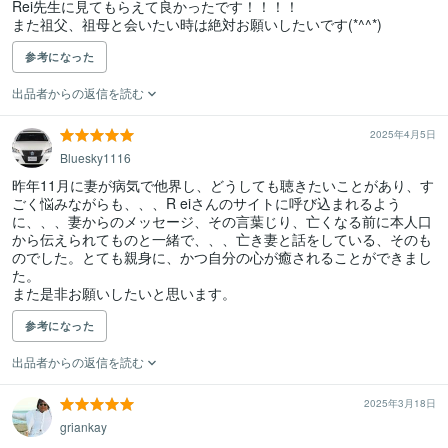
Rei先生に見てもらえて良かったです！！！！

また祖父、祖母と会いたい時は絶対お願いしたいです(*^^*)
参考になった
出品者からの返信を読む
2025年4月5日
Bluesky1116
昨年11月に妻が病気で他界し、どうしても聴きたいことがあり、す
ごく悩みながらも、、、R eiさんのサイトに呼び込まれるよう
に、、、妻からのメッセージ、その言葉じり、亡くなる前に本人口
から伝えられてものと一緒で、、、亡き妻と話をしている、そのも
のでした。とても親身に、かつ自分の心が癒されることができまし
た。

また是非お願いしたいと思います。
参考になった
出品者からの返信を読む
2025年3月18日
griankay