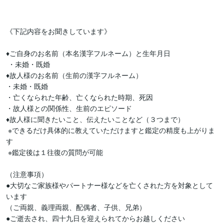
《下記内容をお聞きしています》

♦ご自身のお名前（本名漢字フルネーム）と生年月日

 ・未婚・既婚

♦故人様のお名前（生前の漢字フルネーム）

・未婚・既婚 

・亡くなられた年齢、亡くなられた時期、死因

・故人様との関係性、生前のエピソード 

♦故人様に聞きたいこと、伝えたいことなど（３つまで）

 ※できるだけ具体的に教えていただけますと鑑定の精度も上がりま
す

 ※鑑定後は１往復の質問が可能

（注意事項）

●大切なご家族様やパートナー様などを亡くされた方を対象として
います

（ご両親、義理両親、配偶者、子供、兄弟）

●ご逝去され、四十九日を迎えられてからお越しください