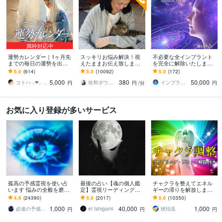
満枠対応中
運勢カレンダー｜1ヶ月先
スッキリお悩み解決！視
不必要な全インプラント
までの毎日の運勢を出し
えたままお伝え致します
を完全に解除いたします
ます 30日×500字のおよそ
恋愛、結婚、人間関係、
インプラント全解除創始
5.0
(614)
5.0
(10092)
5.0
(172)
1万5千文字で細かく詳細
仕事、人生、ペットの気
者 × 魂の解放・カルマ浄
5,000
380
50,000
に記します
持ち等◎祈願付き
化・能力開花
コトハ ⸜❤︎⸝ 新サービス提供開始✨️
佐和ダウジング＆スピリットメンター
インプラント全解除創始者｜魂王DaI⭐︎
円
円
/分
円
お気に入り登録が多いサービス
孤高の予感霊視を使い占
最後の占い【魂の個人鑑
チャクラを整えてエネル
います 悩みの全般を磨き
定】霊視リーディング承
ギーの滞りを解放します 7
上げ、研ぎ澄ました予感
ります 運命の地図を手
割超リピート！人生を変
4.9
(24390)
5.0
(2017)
5.0
(10350)
より霊視により導きます
に、輝く人生を創る｜魂
えたい人のエネルギー調
1,000
40,000
1,000
の全体像を紐解く鑑定
整
必達の予感霊視 渡邊 潤一
et Ishigami
琥珀流
円
円
円