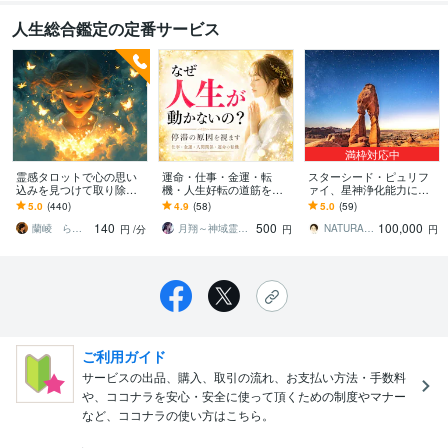
人生総合鑑定の定番サービス
満枠対応中
霊感タロットで心の思い
運命・仕事・金運・転
スターシード・ピュリフ
込みを見つけて取り除き
機・人生好転の道筋を霊
ァイ、星神浄化能力にな
ます 内なる障害を取り除
視します 停滞の原因を視
ります スターシードの超
5.0
(440)
4.9
(58)
5.0
(59)
き 自由な心で新たな一
抜き、運命が動く転機と
光学ESPスキルの浄化能
140
500
100,000
歩を踏み出せます
進むべき道を示します。
力を鑑定、施術します
蘭崚 らんりょう 魂のタロットマスター
月翔～神域霊導師
NATURALDESIGN 時実 嶺
円
/分
円
円
ご利用ガイド
サービスの出品、購入、取引の流れ、お支払い方法・手数料
や、ココナラを安心・安全に使って頂くための制度やマナー
など、ココナラの使い方はこちら。