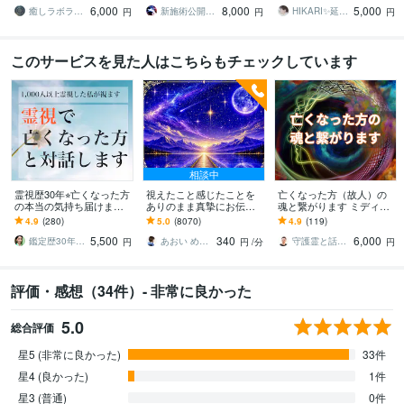
6,000
8,000
5,000
ーマンスをアップ！！！
ご要望通りに書き換えま
切なし↑理想の姿へ導く
癒しラボラトリー
新施術公開→≪相手意識強制変化≫◆星桜龍
HIKARI✨延長8月31日まで破格値引
円
円
円
す
このサービスを見た人はこちらもチェックしています
相談中
霊視歴30年⭐︎亡くなった方
視えたこと感じたことを
亡くなった方（故人）の
の本当の気持ち届けます
ありのまま真摯にお伝え
魂と繋がります ミディア
天国にいる故人と通じ合
します 現実とスピリチュ
ムを通して大切なあの人
4.9
(280)
5.0
(8070)
4.9
(119)
い、癒しと前進のサポー
アルを繋ぐ鑑定であなた
（故人）と繋がってみま
5,500
340
6,000
トをします♡
の心に寄り添います
せんか？
鑑定歴30年超の灯真莉（とまり）
あおい めぐみ✴︎魂の声伝達屋さん
守護霊と話す人｜まこと
円
円
/分
円
評価・感想（34件）- 非常に良かった
5.0
総合評価
星5 (非常に良かった)
33件
星4 (良かった)
1件
星3 (普通)
0件