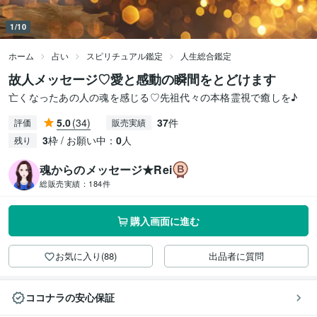
1/10
ホーム
占い
スピリチュアル鑑定
人生総合鑑定
故人メッセージ♡愛と感動の瞬間をとどけます
亡くなったあの人の魂を感じる♡先祖代々の本格霊視で癒しを♪
5.0
(34)
37
件
評価
販売実績
3
枠 / お願い中：
0
人
残り
魂からのメッセージ★Rei
総販売実績：
184件
購入画面に進む
お気に入り(88)
出品者に質問
ココナラの安心保証