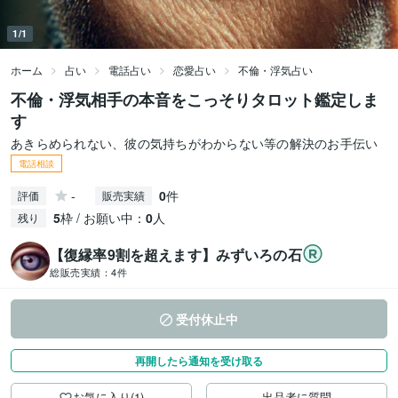
1/1
ホーム
占い
電話占い
恋愛占い
不倫・浮気占い
不倫・浮気相手の本音をこっそりタロット鑑定しま
す
あきらめられない、彼の気持ちがわからない等の解決のお手伝い
電話相談
-
0
件
評価
販売実績
5
枠 / お願い中：
0
人
残り
【復縁率9割を超えます】みずいろの石
総販売実績：
4件
受付休止中
再開したら通知を受け取る
お気に入り(1)
出品者に質問