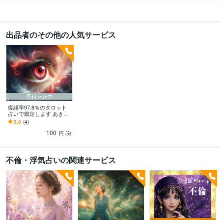
出品者のその他の人気サービス
受付休止中
復縁率97.8％のタロット
占いで鑑定します あきら
められない、彼の気持ち
5.0
(4)
がわからない等の解決の
100
お手伝い
円
/分
不倫・浮気占いの関連サービス