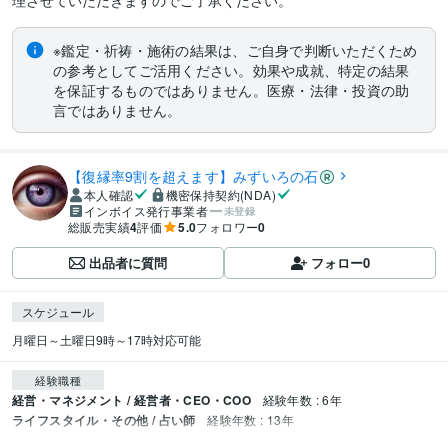
理させていただきますのでご了承ください。
※鑑定・祈祷・施術の結果は、ご自身で判断いただくため
の参考としてご活用ください。効果や成就、特定の結果
を保証するものではありません。医療・法律・投資の助
言ではありません。
【復縁率9割を超えます】みずいろの石
本人確認
機密保持契約(NDA)
インボイス発行事業者
未登録
総販売実績
4
評価
5.0
フォロワー
0
出品者に質問
フォロー
0
スケジュール
月曜日～土曜日9時～17時対応可能
経験職種
経営・マネジメント / 経営者・CEO・COO
経験年数 : 6年
ライフスタイル・その他 / 占い師
経験年数 : 13年