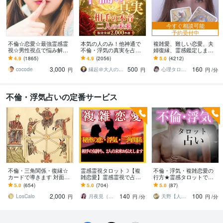
今すぐ相談可能
予約受付中
不倫☆恋愛☆最強霊感霊
本気の人のみ！他神通で
複雑愛、難しい恋愛、夫
視☆男性視点で悩み解決
不倫・浮気の真実を占い
婦復縁、霊感鑑定します
します 彼のホントの気持
ます 不倫・W不倫・浮気
鑑定中に癒しの声で波動
4.9
(1865)
4.9
(2056)
5.0
(4212)
を霊視で読解き あなた
など複雑恋愛の専門家に
を整え、変化と成就をサ
3,000
500
160
のモヤモヤを解決します
よる究極霊視鑑定
ポートします
cocode
縁起＠大人の恋愛占い師
心理タロット 愛乃巫奏（アムールのぶえ）
円
円
円
/分
不倫・浮気占いの定番サービス
不倫・三角関係・復縁☆
霊感霊視タロット☽【複
不倫・浮気・複雑恋愛の
カードで導きます 対面占
雑恋愛】霊感霊視で占い
行方★霊感タロットで占
いの鑑定歴15年のプロ占
ます 【浮気・三角関係】
います 遊び？体目当て？
5.0
(654)
5.0
(704)
5.0
(87)
い師の丁寧・安心鑑定
複雑な恋愛の悩みを解決
捨てられる？バレる？裁
2,000
140
100
に導く霊感タロット
判になる？相手の気持ち
LosCalo
月夜見（つくよみ）☾霊感タロット占い師
天野【人生相談・霊感占い師あまの】
円
円
/分
円
/分