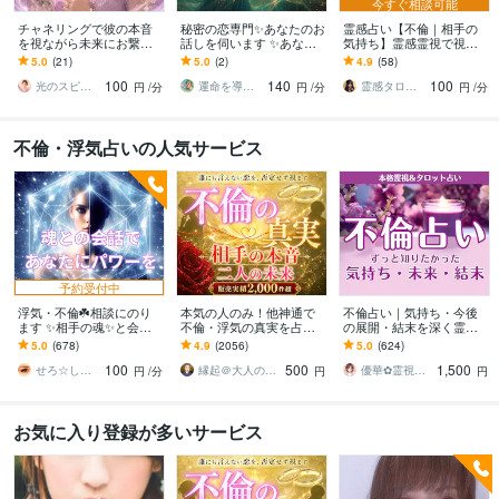
今すぐ相談可能
チャネリングで彼の本音
秘密の恋専門✨あなたのお
霊感占い【不倫｜相手の
を視ながら未来にお繋ぎ
話しを伺います ✨あなた
気持ち】霊感霊視で視ま
します 不倫・疎遠・片思
の心をやさしく包み、未
す 霊感霊視で読み解く複
5.0
(21)
5.0
(2)
4.9
(58)
い…直接聞けない相手の
来への光を見つけます✨
雑恋愛の本音・相手の気
100
140
100
想いを深読み✨
持ち｜霊感タロット
光のスピリットガイド⭐️華（はな）
運命を導く占い師⭐天音⭐ Amane
霊感タロット占い師｜人生好転❤️ようこ
円
/分
円
/分
円
/分
不倫・浮気占いの人気サービス
予約受付中
浮気・不倫☘️相談にのり
本気の人のみ！他神通で
不倫占い｜気持ち・今後
ます ✨相手の魂✨と会話
不倫・浮気の真実を占い
の展開・結末を深く霊視
をしてあなたにお伝えし
ます 不倫・W不倫・浮気
します 占うだけでなく、
5.0
(678)
4.9
(2056)
5.0
(624)
ます⭐️
など複雑恋愛の専門家に
具体的な行動アドバイス
100
500
1,500
よる究極霊視鑑定
まで丁寧にお伝えします
せろ☆しあり
縁起＠大人の恋愛占い師
優華✿霊視で導く癒やしの恋占い師
円
/分
円
円
お気に入り登録が多いサービス