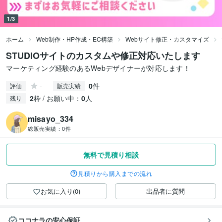
1/3
ホーム
Web制作・HP作成・EC構築
Webサイト修正・カスタマイズ
STUDIOサイトのカスタムや修正対応いたします
マーケティング経験のあるWebデザイナーが対応します！
-
0
件
評価
販売実績
2
枠 / お願い中：
0
人
残り
misayo_334
総販売実績：
0件
無料で見積り相談
見積りから購入までの流れ
お気に入り(0)
出品者に質問
ココナラの安心保証