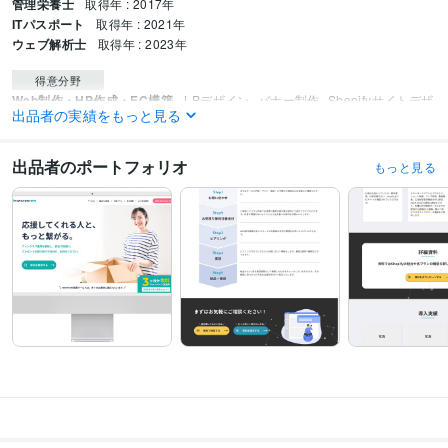
管理栄養士
取得年 : 2017年
ITパスポート
取得年 : 2021年
ウェブ解析士
取得年 : 2023年
得意分野
Web制作・HP作成・EC構築
LPデザイン
バナー制作
Shopifyサイトデザ
出品者の実績をもっと見る
イン
STUDIO実装
出品者のポートフォリオ
もっと見る