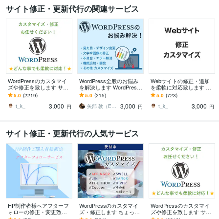
サイト修正・更新代行の関連サービス
WordPressのカスタマイ
WordPress全般のお悩み
Webサイトの修正・追加
ズや修正を致します サイ
を解決します WordPress
を柔軟に対応致します 静
トのカスタマイズ・レイ
の修正、カスタマイズ、
的サイトや外部プラット
5.0
(2219)
5.0
(215)
5.0
(723)
アウト変更致します
問題解決などお任せ！
フォームなどの修正をお
3,000
3,000
3,000
手伝いします。
t_k_
矢部 敦（Edel Hearts）
t_k_
円
円
円
サイト修正・更新代行の人気サービス
HP制作者様へアフターフ
WordPressのカスタマイ
WordPressのカスタマイ
ォローの修正・変更致し
ズ・修正します ちょっと
ズや修正を致します サイ
ます ホームページの修
ここ修正して欲しい！な
トのカスタマイズ・レイ