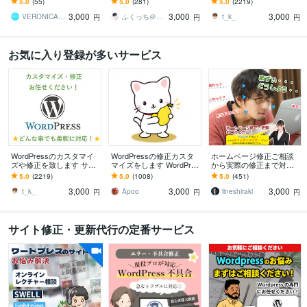
5.0
(55)
5.0
(281)
5.0
(2219)
正・変更・追加等にご利
ど。
アウト変更致します
3,000
3,000
3,000
用ください。
VERONICA（ヴェロニカ）
ふくっち＠Coding（Design）
t_k_
円
円
円
お気に入り登録が多いサービス
WordPressのカスタマイ
WordPressの修正カスタ
ホームページ修正ご相談
ズや修正を致します サイ
マイズをします WordPres
から実際の修正まで対応
トのカスタマイズ・レイ
sのカスタマイズ・修正お
します もう一人のスタッ
5.0
(2219)
5.0
(1008)
5.0
(451)
アウト変更致します
手伝い！
フとして活用！WordPres
3,000
3,000
3,000
sにも対応！
t_k_
Apoo
iineshiraki
円
円
円
サイト修正・更新代行の定番サービス