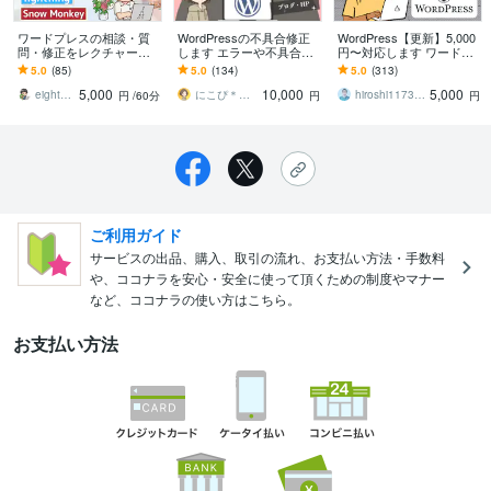
ワードプレスの相談・質
WordPressの不具合修正
WordPress【更新】5,000
問・修正をレクチャーし
します エラーや不具合、
円〜対応します ワードプ
ます SWELL・Lightning・
トラブルを解決します。
レスの更新・修正・不具
5.0
(85)
5.0
(134)
5.0
(313)
Cocoonテーマ以外でも！
合・カスタマイズ・SEO
5,000
10,000
5,000
eight＋Design
にこぴ＊Wordpress・WEB制作
hiroshi1173（Web解析士）
円
/60分
円
円
ご利用ガイド
サービスの出品、購入、取引の流れ、お支払い方法・手数料
や、ココナラを安心・安全に使って頂くための制度やマナー
など、ココナラの使い方はこちら。
お支払い方法