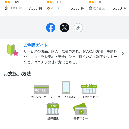
データベースを活用し、
テレアポ・DM・訪問営業
店舗・施設・企業情報な
5.0
(42)
5.0
(11)
5.0
(1)
精選した情報を提供
に最適なアタックリスト
どを条件に合わせて見や
7,000
5,500
5,000
で新規顧客開拓
すい一覧表に
TATSUJIN_
JBECK
むくみん
円
円
円
ご利用ガイド
サービスの出品、購入、取引の流れ、お支払い方法・手数料
や、ココナラを安心・安全に使って頂くための制度やマナー
など、ココナラの使い方はこちら。
お支払い方法