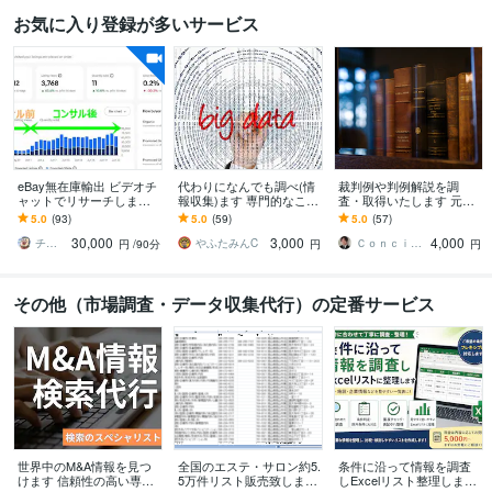
お気に入り登録が多いサービス
eBay無在庫輸出 ビデオチ
代わりになんでも調べ(情
裁判例や判例解説を調
ャットでリサーチします 9
報収集)ます 専門的なこ
査・取得いたします 元法
0分 リサーチのコツ、外注
と、日常生活に関するこ
律事務所事務員にお任せ
5.0
(93)
5.0
(59)
5.0
(57)
化、消費税還付などお伝
と、なんでも調べます
あれ
30,000
3,000
4,000
えします。
チビ太 eBay輸出コンサルティング
やふたみんC
Ｃｏｎｃｉｅｒｇｅ．ＯＷＬ株式会社
円
/90分
円
円
その他（市場調査・データ収集代行）の定番サービス
世界中のM&A情報を見つ
全国のエステ・サロン約5.
条件に沿って情報を調査
けます 信頼性の高い専門
5万件リスト販売致します
しExcelリスト整理します