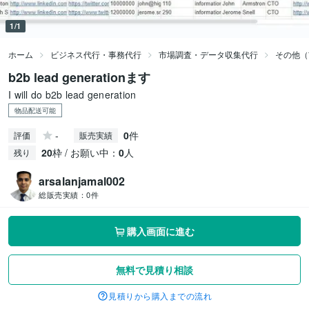
1/1
ホーム
ビジネス代行・事務代行
市場調査・データ収集代行
その他（
b2b lead generationます
I will do b2b lead generation
物品配送可能
-
0
件
評価
販売実績
20
枠 / お願い中：
0
人
残り
arsalanjamal002
総販売実績：
0件
購入画面に進む
無料で見積り相談
見積りから購入までの流れ