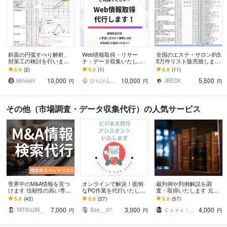
斜面の円弧すべり解析、
Web情報取得・リサー
全国のエステ・サロン約5.
対策工の検討を行います
チ・データ収集いたしま
5万件リスト販売致します
技術士が土木ビジネスの
す あなたに変わってWeb
テレアポ・DM・訪問営業
5.0
(2)
5.0
(1)
5.0
(11)
支援で設計・構造計算を
情報取得を代行いたしま
に最適なアタックリスト
10,000
10,000
5,500
します
す！
で新規顧客開拓
bbhashi
ひらけん｜ITエンジニア 業務効率化支援
JBECK
円
円
円
その他（市場調査・データ収集代行）の人気サービス
世界中のM&A情報を見つ
オンラインで解決！面倒
裁判例や判例解説を調
けます 信頼性の高い専門
なPC作業を代行いたしま
査・取得いたします 元法
データベースを活用し、
す ✦Excel,Word,canvaな
律事務所事務員にお任せ
5.0
(42)
5.0
(27)
5.0
(57)
精選した情報を提供
ど対応可能です
あれ
7,000
3,000
4,000
TATSUJIN_
Sae__07
Ｃｏｎｃｉｅｒｇｅ．ＯＷＬ株式会社
円
円
円