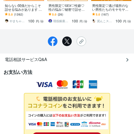
知らない関係だからこそ
男性限定♡SEX♡性癖♡
男性限定♡逃げ場所のな
話せる悩みがあります ほ
性の悩み♡秘密で話せま
い男性たちのモヤモヤ聞
んわか癒し系。雑談も歓
す ♡現役銀座ホステス♡
きます 昭和の元バレーボ
5.0
(1392)
5.0
(26)
5.0
(167)
迎。どんな話でも心に寄
と性の話をしませんか？
ーラーが愚痴・悩み・雑
100
100
100
り添います。
談のお相手します☾*
やまちゃん_yamachan
現役銀座ホステス【ミータン】人生相談
泥んこスピリチュアル♡麻弥（まや）
円
/分
円
/分
円
/分
電話相談サービスQ&A
お支払い方法