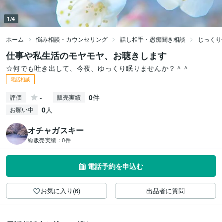
1/4
ホーム
悩み相談・カウンセリング
話し相手・愚痴聞き相談
じっくり
仕事や私生活のモヤモヤ、お聴きします
☆何でも吐き出して、今夜、ゆっくり眠りませんか？＾＾
電話相談
-
0
件
評価
販売実績
0
人
お願い中
オチャガスキー
総販売実績：
0件
電話予約を申込む
お気に入り(6)
出品者に質問