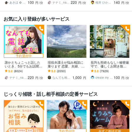
100
220
140
しましょう
んとなく雑談聞いて～
す。
あきほ ✿ 元気を届ける関西女子✨
ナナミ_nanami
桜井 ひかる｜経験豊富の恋愛相談室
円
/分
円
/分
円
/分
お気に入り登録が多いサービス
予約受付中
誰かとちょこっと話した
現役弁護士が悩み相談に
批判も拒絶もなし✨秘密厳
いとき、5分でもお話聞き
乗ります 恋愛、夫婦、学
守で、優しくお聞き致し
ます 疲れた～、でもカウ
校、会社、お金，単なる
ます ✨お試し１分から✨
5.0
(8024)
5.0
(2050)
5.0
(7929)
ンセリングじゃない、な
愚痴など何でもOK！
違うかな？と思ったら途
220
1,000
100
んとなく雑談聞いて～
中で切って構いません
ナナミ_nanami
なんでも相談員
create my life
円
/分
円
円
/分
じっくり傾聴・話し相手相談の定番サービス
予約受付中
今すぐ相談可能