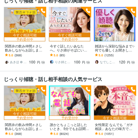
じっくり傾聴・話し相手相談の関連サービス
今すぐ相談可能
今すぐ相談可能
予約受付中
予約受付中
関西弁の飲み仲間♬さし
今すぐ話したいあなた
雑談から深刻な悩みまで✨
飲みしながらお話します
へ。りさ姉がそばにいま
何でも優しくお聞きしま
何となく話したい✨酔った
す 1人じゃない。どんな感
す 恋愛・人間関係・仕
5.0
(368)
5.0
(85)
5.0
(1255)
時のいい気分のまま⭐︎お話
情も否定しない✨低音ボイ
事・職場・家族✅どんな事
100
100
120
しましょう
スでゆったり
でも受け止めます❗
あきほ ✿ 元気を届ける関西女子✨
りさ姉と話すこころ整え時間
なでしこママ ✿ 幸せ案内人
円
/分
円
/分
円
/分
じっくり傾聴・話し相手相談の人気サービス
今すぐ相談可能
予約受付中
予約受付中
今すぐ相談可能
関西弁の飲み仲間♬さし
誰かとちょこっと話した
女性限定 なんでも「ガチ
飲みしながらお話します
いとき、5分でもお話聞き
相談」あなたの味方で話
何となく話したい✨酔った
ます 疲れた～、でもカウ
ます 男性目線で、あなた
5.0
(368)
5.0
(8024)
5.0
(1051)
時のいい気分のまま⭐︎お話
ンセリングじゃない、な
の恋の“答え”を言葉にしま