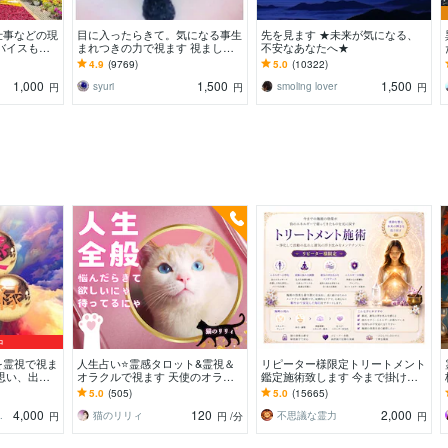
仕事などの現
目に入ったらきて。気になる事生
先を見ます ★未来が気になる、
バイスもし
まれつきの力で視ます 視ましょ
不安なあなたへ★
ので安心して
う恋愛や仕事などこの先など
4.9
(9769)
5.0
(10322)
1,000
1,500
1,500
syuri
smoling lover
円
円
円
中
を霊視で視ま
人生占い⭐️霊感タロット&霊視＆
リピーター様限定トリートメント
思い、出会
オラクルで視ます 天使のオラク
鑑定施術致します 今まで掛けた
、全て視ます
ルおみくじアドバイス付き*未来/
施術のメンテナンス鑑定施術
5.0
(505)
5.0
(15665)
人間関係/仕事
4,000
120
2,000
BARA
猫のリリィ
不思議な霊力
円
円
/分
円