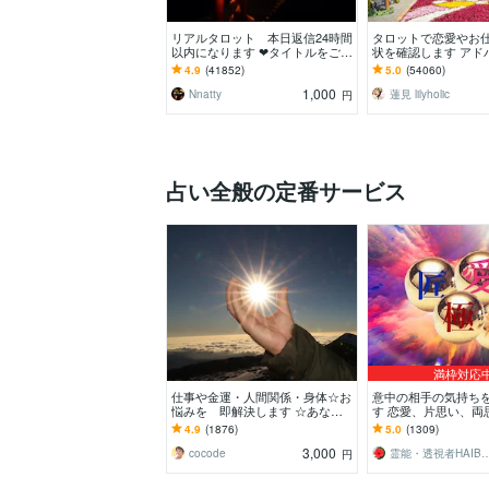
リアルタロット 本日返信24時間
タロットで恋愛やお
以内になります ❤︎タイトルをご確
状を確認します アド
認ください❤︎
っかりお届けします
4.9
(41852)
5.0
(54060)
ください♡
1,000
Nnatty
蓮見 lilyholic
円
占い全般の定番サービス
満枠対応
仕事や金運・人間関係・身体☆お
意中の相手の気持ち
悩みを 即解決します ☆あなた
す 恋愛、片思い、両
の立場に立って 解決の方法まで
い、復縁、人間関係
4.9
(1876)
5.0
(1309)
具体的にお伝えします☆
3,000
cocode
霊能・透視者HAI
円