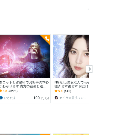
タロットと占星術でお相手の本心
NGなし/男女なんでも秘密厳守で
お相手の気持ち
がわかります 貴方の宿命と運命
聴きます視ます ㊙︎だけど誰かに
り添い鑑定しま
を知って愛と成功を引き寄せませ
言いたい話を安心して話せる場所
説明の誘導はい
5.0
(6278)
5.0
(145)
5.0
(175)
んか？
問を誠実鑑定。
100
100
ひさたま
セイラ☆霊視ウンミョン鑑定
koyori こより
円
/分
円
/分