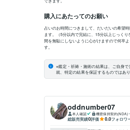
できます。
購入にあたってのお願い
占いのお時間につきまして、だいだいの希望時
ます。（5分以内で完結に、15分以上じっくり
間を無駄にしないように心がけますので何卒よ
※鑑定・祈祷・施術の結果は、ご自身で
就、特定の結果を保証するものではあ
oddnumber07
本人確認
機密保持契約(NDA)
0
0.0
総販売実績
評価
フォロワ