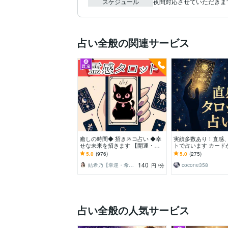
スケジュール
夜間対応させていただきま
占い全般の関連サービス
癒しの時間◆ 招きネコ占い ◆幸
実績多数あり！直感
せな未来を招きます 【開運・恋
トで占います カード
愛・人間関係・仕事】心が楽にな
もの、届く声を大事
5.0
(976)
5.0
(275)
る幸運の霊感タロット
140
結希乃【幸運・希望を結ぶ招きネコ占い】
cocone358
円
/分
占い全般の人気サービス