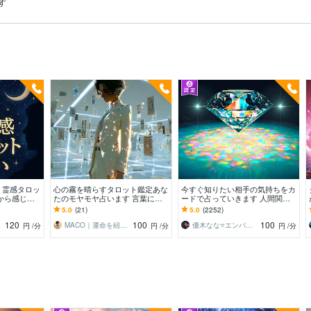
す
、霊感タロッ
心の霧を晴らすタロット鑑定あな
今すぐ知りたい相手の気持ちをカ
から感じた
たのモヤモヤ占います 言葉にな
ードで占っていきます 人間関係✨
にしています
らない感情にも寄り添います
恋愛✨職場✨家族✨友人✨アプリ✨
5.0
(21)
5.0
(2252)
SNS✨LINE…
120
100
100
MACO｜運命を紐解く⭐︎波動タロット
優木なな⭐️エンパシー
円
/分
円
/分
円
/分