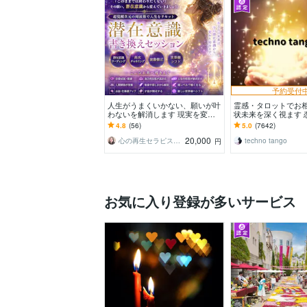
予約受付
人生がうまくいかない、願いが叶
霊感・タロットでお
わないを解消します 現実を変え
状未来を深く視ます 
るために努力したのに、自力では
事・家族・人間関係
4.8
(56)
5.0
(7642)
もう無理と感じている
きスピード解決へ
20,000
心の再生セラピスト YASUKO
techno tango
円
お気に入り登録が多いサービス