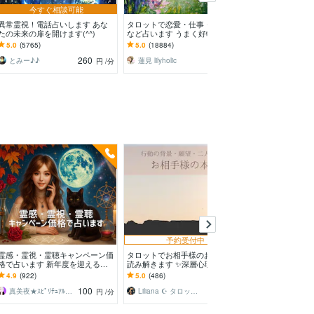
今すぐ相談可能
異常霊視！電話占いします あな
タロットで恋愛・仕事・潜在意識
あなたの希望の
たの未来の扉を開けます(^^)
など占います うまく好転するよ
します え。本
うアドバイスします✧*̣̩⋆̩☽⋆゜
透視おまじない
5.0
(5765)
5.0
(18884)
4.9
(10043)
ます。
260
2,000
とみー♪♪
蓮見 lilyholic
東明瞳光透視
円
/分
円
予約受付中
予約
霊感・霊視・霊聴キャンペーン価
タロットでお相手様のお気持ちを
偽りなく誠実に
格で占います 新年度を迎える前
読み解きます ✨深層心理を深掘り
ちにお応えいたし
にじっくり電話占いしてみません
✨お悩みを解決して笑顔になりま
真実を知りたい方
4.9
(922)
5.0
(486)
4.9
(197)
か？
しょう
とはなんですか
100
140
真美夜★ｽﾋﾟﾘﾁｭｱﾙ鑑定士
Liliana ☪︎ タロットヒーリング
ヨル♩
円
/分
円
/分