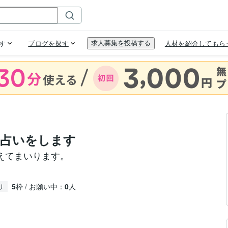
ト占いをします
えてまいります。
5
枠 / お願い中：
0
人
り