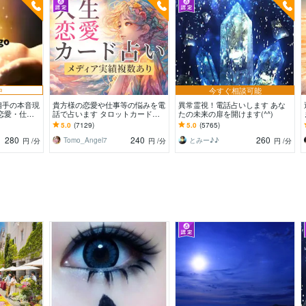
中
今すぐ相談可能
相手の本音現
貴方様の恋愛や仕事等の悩みを電
異常霊視！電話占いします あな
恋愛・仕
話で占います タロットカード、
たの未来の扉を開けます(^^)
の本質を見抜
オラクルカード、ルノルマンカー
5.0
(7129)
5.0
(5765)
ドを使用します
280
240
260
Tomo_Angel7
とみー♪♪
円
/分
円
/分
円
/分