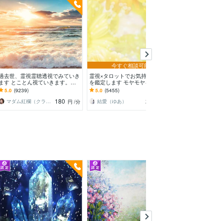
今すぐ相談可能
過去世、霊視霊聴透視でみていき
霊視×タロットでお気持ち・未来
本格霊視 魔術
ます とことん視ていきます。霊
を鑑定します モヤモヤを解消し
れた真実を霊視
視霊聴などいろいろな角度で
て、心地良い毎日に(ヒーリング
た不安、人間関
5.0
(9239)
5.0
(5455)
5.0
(965)
サポート付）
その原因を解明
180
280
マダム紅欄（クラン）
結愛（ゆあ）
マジュラム
円
/分
円
/分