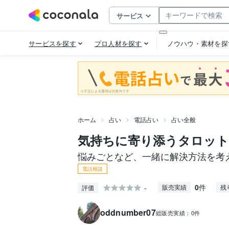
ホーム
占い
電話占い
占い全般
気持ちに寄り添うタロッ
悩みごとなど、一緒に解決方法を考
電話相談
0
件
-
販売実績
残
評価
oddnumber07
総販売実績：
0件