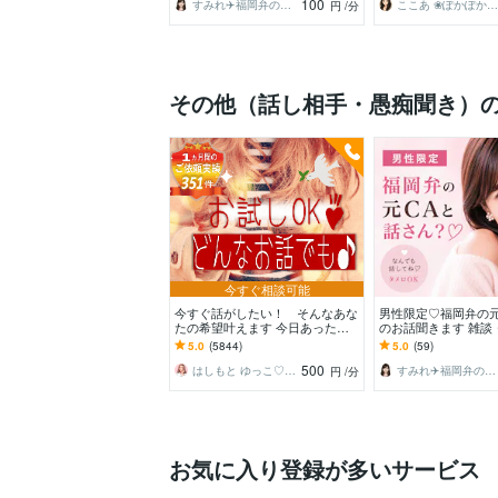
100
すみれ✈️福岡弁の元CA
ここあ ❀ぽかぽか相談室❀
円
/分
その他（話し相手・愚痴聞き）
今すぐ相談可能
今すぐ話がしたい！ そんなあな
男性限定♡福岡弁の元
たの希望叶えます 今日あったこ
のお話聞きます 雑談
とから深刻な悩みまで☆何でも打
愛・性の悩みなど…
5.0
(5844)
5.0
(59)
ち明けてください。
くけんね！
500
はしもと ゆっこ♡救急こころの相談室
すみれ✈️福岡弁の元CA
円
/分
お気に入り登録が多いサービス