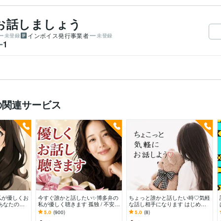
お話しましょう
インボイス発行事業者
未登録
未登録
1
ー
の関連サービス
私が優しくお
今すぐ誰かと話したい✨博多弁の
ちょっと誰かと話したい時♡気軽
あなたの心
私が優しく聴きます 孤独 / 不安 /
な話し相手になります はじめて
間を届けます
心配ごと/うまく話せなくても大
の方も安心♡1分から優しくお話
5.0
(900)
5.0
(8)
丈夫です
をお聴きします♡