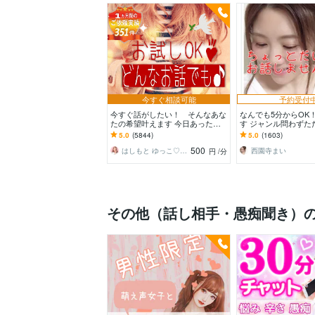
今すぐ相談可能
予約受付
今すぐ話がしたい！ そんなあな
なんでも5分からOK
たの希望叶えます 今日あったこ
す ジャンル問わずた
とから深刻な悩みまで☆何でも打
だけ誰かと話したい
5.0
(5844)
5.0
(1603)
ち明けてください。
♪
500
はしもと ゆっこ♡救急こころの相談室
西園寺まい
円
/分
その他（話し相手・愚痴聞き）