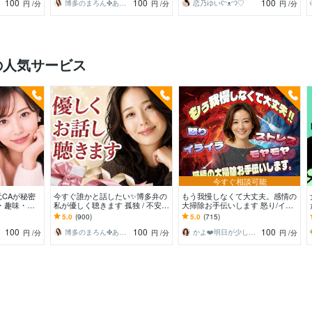
100
100
100
博多のまろん✤あなたの心がほどける時間✨
恋乃ゆいʕᵔᴥᵔʔ♡
円
/分
円
/分
円
/分
の人気サービス
今すぐ相談可能
CAが秘密
今すぐ誰かと話したい✨博多弁の
もう我慢しなくて大丈夫。感情の
・趣味・恋
私が優しく聴きます 孤独 / 不安 /
大掃除お手伝いします 怒り/イラ
な〜んでも聞
心配ごと/うまく話せなくても大
イラ/モヤモヤ/ストレス/焦り/感情
5.0
(900)
5.0
(715)
丈夫です
爆発/本音
100
100
100
博多のまろん✤あなたの心がほどける時間✨
かよ❤️明日が少し楽しみになる場所
円
/分
円
/分
円
/分