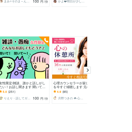
100
100
まみ⭐そのま～んまのあなたでお帰りなさい
かよ❤️明日が少し楽しみになる場所
円
/分
円
/分
今すぐ相談可能
今すぐ
女性限定/雑談、誰かと話しがし
心理カウンセラーが寂しさや不安
男性限定♡ちょ
たい！お話し聞きます 聞いてほ
を今すぐ傾聴します 元心療内科
お聴きします 
しい、話したい、何でもどうぞ！
で勤務☘️ボイスサンプルあり☘️ 1
ヤ…今すぐ話し
5.0
(251)
4.9
(85)
5.0
(34)
(^^)
分からOKです
ょ♡
100
100
りえり・話してガス抜き・ココロ楽に♪
月野つきの ☘️ 心理カウンセラー☘️
魔女の見習い
円
/分
円
/分