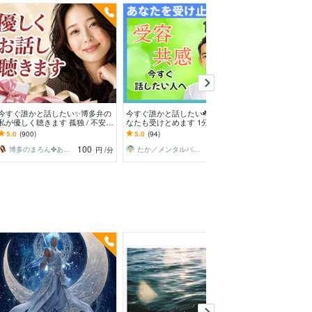
今すぐ
今すぐ誰かと話したい✨博多弁の
今すぐ誰かと話したい☘️どんなあ
もう我慢しなく
私が優しく聴きます 孤独 / 不安 /
なたも受けとめます 1分でもOK
大掃除お手伝いし
心配ごと/うまく話せなくても大
◎話すだけで心が軽くなる☘あな
イラ/モヤモヤ/ス
5.0
(900)
5.0
(94)
5.0
(715)
丈夫です
ただけの心の休憩所
爆発/本音
100
100
博多のまろん✤あなたの心がほどける時間✨
たか／メンタルパートナー
円
/分
円
/分