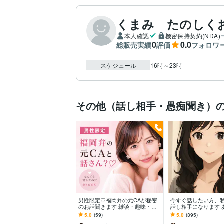
くまみ たのしく
本人確認
機密保持契約(NDA)
0
0.0
総販売実績
評価
フォロワ
スケジュール
16時～23時
その他（話し相手・愚痴聞き）
男性限定♡福岡弁の元CAが秘密
今すぐ話したい方、
のお話聞きます 雑談・趣味・恋
話し相手になります 
愛・性の悩みなど…な〜んでも聞
にそっと寄り添う時
5.0
(59)
5.0
(395)
くけんね！