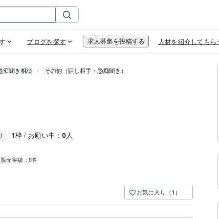
愚痴聞き相談
その他（話し相手・愚痴聞き）
。
1
枠 / お願い中：
0
人
り
総販売実績：
0件
お気に入り（1）