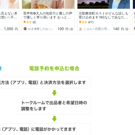
も言えない本
音声有✿大人の包容力と癒しの声
元歌舞伎町ホストがどんな話しも
片想い✨不倫
で優しく寄り添います おっとり
受け止めます NGなしであなたを
育て✨雑談✨
とした時間の中で心に溜まったも
肯定し受容し癒します☘️1分から
5.0
(2)
5.0
(47)
のを全部出しませんか？
でも歓迎
1,000
100
140
花こころ＊心やすらぐ時間
ゆき❀癒しのおっとりボイス
じゅん✨恋愛心理カウンセラー
円
円
/分
円
/分