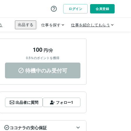
100
円/分
0.5％のポイントを獲得
待機中のみ受付可
出品者に質問
フォロー
1
ココナラの安心保証