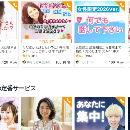
中
予約受付中
！お話聴きま
ただ誰かと話したい❣️心が落ち着
女性限定 恋愛相談から趣味まで
だちょっと
きホッとします いますぐ話す/雑
幅広く対応します 元 No.1ホスト
人待ってます
談/愚痴/何でも/結婚/恋愛/悩み/繊
と♪ コスパ良く♪ 楽しい時間を♪
5.0
(84)
5.0
(495)
細
120
100
100
柊ちはる❤️主婦のお悩み相談Room❤️
ハルト ♪♪
円
/分
円
/分
円
/分
の定番サービス