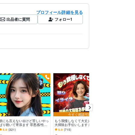
プロフィール詳細を見る
出品者に質問
フォロー
1
今すぐ相談可能
誰にも言えない㊙️けど苦しいやっ
もう我慢しなくて大丈夫。感情の
あなたの性のお
ぱり聴いて寄添ます 罪悪感/性癖/
大掃除お手伝いします 怒り/イラ
Aが受け止めます
嘘/恥/言葉にする事で、あなたが
イラ/モヤモヤ/ストレス/焦り/感情
たの性のお悩み
5.0
(321)
5.0
(715)
5.0
(30)
変わる体験を
爆発/本音
聞くけんね！