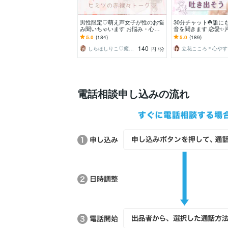
男性限定♡萌え声女子が性のお悩
30分チャット☘️誰に
み聞いちゃいます お悩み・心の
音を聞きます 恋愛✨
モヤモヤ…全部ぶちまけて！
✨本音✨性の悩み✨子
5.0
(184)
5.0
(189)
浮気✨夫婦
140
しらほしりこ♡癒し声セラピスト
立
円
/分
電話相談申し込みの流れ