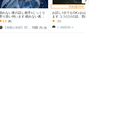
予約受付中
眠れない夜の話し相手⭐︎じっくり
お試し1分でもOK♫おはなしきき
自分好きになり
寄り添い伺います 眠れない夜も1
ます ココだけの話、気軽におか
たのささえにな
人ではない 誰かに聞いて欲し
けください。
お話しください
5.0
(8)
-
(1)
5.0
(5)
い なんでも話そ
かけがつかめる
100
100
【覚醒占術師】SEED⋆シード
♾️ VARON ♾️
円
/分
円
/分