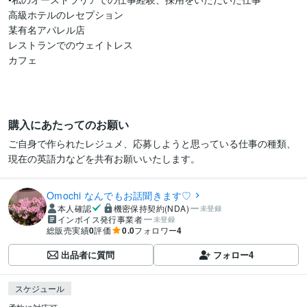
高級ホテルのレセプション

某有名アパレル店

レストランでのウェイトレス

カフェ

購入にあたってのお願い
ご自身で作られたレジュメ、応募しようと思っている仕事の種類、
現在の英語力などを共有お願いいたします。
Omochi なんでもお話聞きます♡
本人確認
機密保持契約(NDA)
未登録
インボイス発行事業者
未登録
総販売実績
0
評価
0.0
フォロワー
4
出品者に質問
フォロー
4
スケジュール