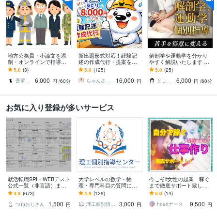
地方公務員・小論文を添
新出題形式対応！経験記
解剖学や運動学を分かり
削・オンラインで指導し
述の作成代行・提案をし
やすく解説いたします 運
ます 苦手意識を持つ方や
ます 土木施工管理技士の
動器認定理学療法士が図
5.0
(3)
5.0
(125)
5.0
(25)
初心者にも、懇切・丁寧
経験記述が書けない方向
解を用いて説明いたしま
6,000
16,000
6,000
に指導します。
け※質問2つ分
す。
吾輩は猫！
ちゃんさと技師
とし＠PT×Photographer
円
/60分
円
円
/60分
お気に入り登録が多いサービス
就活転職SPI・WEBテスト
大学レベルの数学・物
今こそ❗️女性の起業 稼ぐ
公式一覧（非言語）ます
理・専門科目の質問に答
まで徹底サポート致しま
採用試験（新卒・キャリ
えます 試験問題・授業課
す 「在宅わたしビジネ
4.9
(673)
4.9
(129)
5.0
(14)
ア）の第一関門をサクッ
題・レポートなどに関す
ス」あなたの魅力を仕事
1,500
3,000
9,500
と突破したい人！
る質問をぶつけて下さい
にかえて収入アップ♫
つねおじさん
理工個別指導センター
heartナース
円
円
円