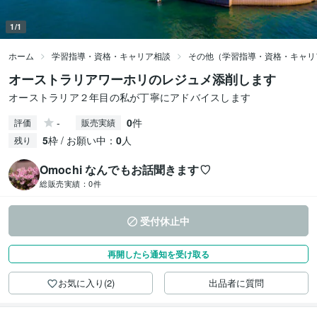
1/1
ホーム
学習指導・資格・キャリア相談
その他（学習指導・資格・キャリ
オーストラリアワーホリのレジュメ添削します
オーストラリア２年目の私が丁寧にアドバイスします
-
0
件
評価
販売実績
5
枠 / お願い中：
0
人
残り
Omochi なんでもお話聞きます♡
総販売実績：
0件
受付休止中
再開したら通知を受け取る
お気に入り(2)
出品者に質問