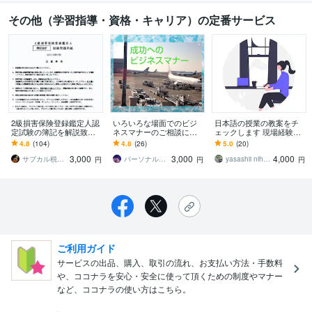
その他（学習指導・資格・キャリア）の定番サービス
2級損害保険登録鑑定人認
いろいろな場面でのビジ
日本語の授業の教案をチ
定試験の簿記を解説致し
ネスマナーのご相談に乗
ェックします 現場経験１
ます 簿記初心者でも合格
ります 『ビジネスマナ
５年。マネージャー歴１
4.8
(104)
4.8
(26)
5.0
(20)
出来るように全力サポー
ー』をマスターすること
０年。全てに柔軟に対応
3,000
3,000
4,000
ト！
が成功への近道です
します
サブカル税理士
パーソナルサポートポルテ 長谷川
yasashii nihon go
円
円
円
ご利用ガイド
サービスの出品、購入、取引の流れ、お支払い方法・手数料
や、ココナラを安心・安全に使って頂くための制度やマナー
など、ココナラの使い方はこちら。