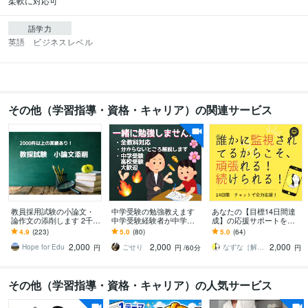
柔軟に対応可
語学力
英語
ビジネスレベル
その他（学習指導・資格・キャリア）の関連サービス
教員採用試験の小論文・
中学受験の勉強教えます
あなたの【目標14日間達
論作文の添削します 2千件
中学受験経験者が中学受
成】の応援サポートをし
以上の実績と試験採点経
験の勉強を教えます！
ます 【誰か人間に監視さ
4.9
(223)
5.0
(80)
5.0
(64)
験のあるプロがこの値段
れてるからこそ、頑張れ
2,000
2,000
2,000
で！
る、続けられる！】
Hope for Edu
ごせり
なずな［解きほぐし屋＆プロ応援屋］
円
円
/60分
円
その他（学習指導・資格・キャリア）の人気サービス