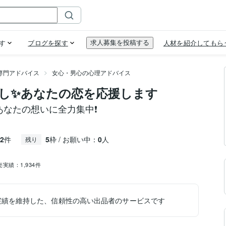
専門アドバイス
女心・男心の心理アドバイス
し✨あなたの恋を応援します
なたの想いに全力集中❗️
2
件
5
枠 / お願い中：
0
人
残り
売実績：
1,934件
実績を維持した、信頼性の高い出品者のサービスです