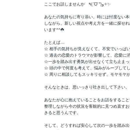
ここでお話しませんか　٩(´ᗜ`*)و✧✨

あなたの気持ちに寄り添い、時には忖度ない本
しながら、新しい視点や考え方を一緒に探せれ
います^^☘️

たとえば…

☆ 相手の気持ちが見えなくて、不安でいっぱい
☆ 過去の恋愛のトラウマが影響して、恋愛に消
☆一歩を踏み出す勇気が出せなくて立ち止まった
☆ 頭の中で何度も考えて、悩みがループしてし
☆ 周りに相談してもスッキリせず、モヤモヤが
そんなときは、思いっきり吐き出して下さい。

あなたが心に抱えていることをお話をすること
整理しながら今の状況を客観的に見つめ直すお
きると思うんです。

そして、どうすれば安心して次の一歩を踏み出