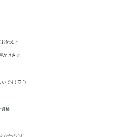
お伝え下

す(ˊᗜˋ*)

資格

あなたの心に
