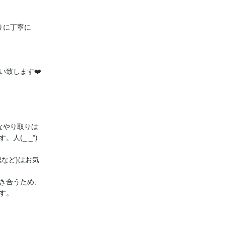
に丁寧に

致します❤️

やり取りは

(_ _*)

など)はお気

き合うため、

。
