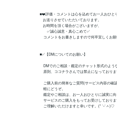
■❤️評価・コメントは心を込めてお一人おひとり
   お送りさせていただいております。

   お時間を頂く場合がございますが、

　　✅誠心誠意・真心こめて✅

　コメントをお書きしますので何卒宜しくお願い
■✅【DMについてのお願い】

　DMでのご相談・鑑定のチャット形式のような
　原則、ココナラさんでは禁止になっております。人
　ご購入前の簡単なご質問(サービス内容の確認
　軽にどうぞ。

　鑑定やご相談は、お一人おひとりに誠実に向
　サービスのご購入をもってお受けしております
　ご理解いただけますと幸いです。(* ˊᵕˋㅅ)♡
