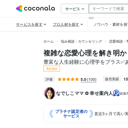
ホーム
悩み相談・カウンセリング
恋愛相談・
複雑な恋愛心理を解き明か
豊富な人生経験に心理学をプラス✅あ
電話相談
15
5.0
(100)
販売実績
評価
なでしこママ ✿ 幸せ案内人
総販
プラチナ認定者の
直近3ヶ月で高い
サービス