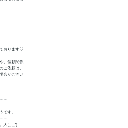
ております♡

や、信頼関係

のご依頼は、

場合がござい

＝

うです。

＝

_ _*)
