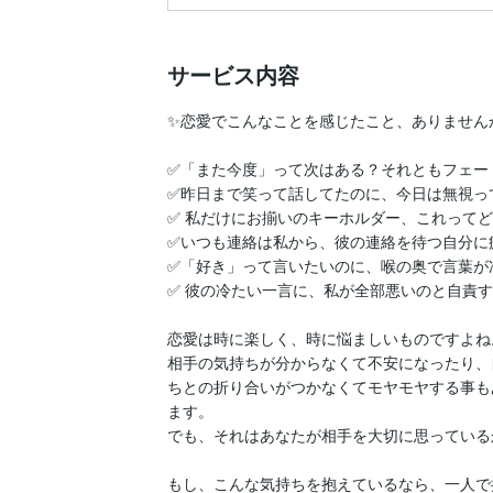
サービス内容
✨恋愛でこんなことを感じたこと、ありませんか
✅「また今度」って次はある？それともフェード
✅昨日まで笑って話してたのに、今日は無視って
✅ 私だけにお揃いのキーホルダー、これってど
✅いつも連絡は私から、彼の連絡を待つ自分に疲
✅「好き」って言いたいのに、喉の奥で言葉が凍
✅ 彼の冷たい一言に、私が全部悪いのと自責する・
恋愛は時に楽しく、時に悩ましいものですよね。
相手の気持ちが分からなくて不安になったり、
ちとの折り合いがつかなくてモヤモヤする事も
ます。

でも、それはあなたが相手を大切に思っているか
もし、こんな気持ちを抱えているなら、一人で