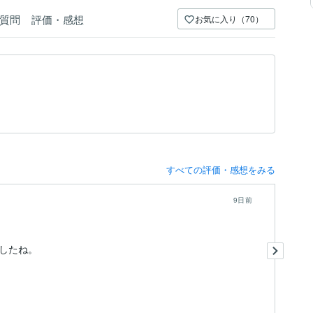
質問
評価・感想
お気に入り（70）
すべての評価・感想をみる
9日前
本
こ
も
出