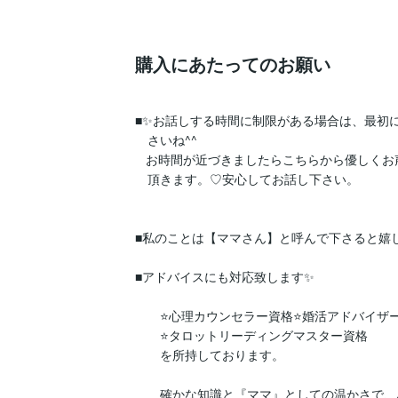
購入にあたってのお願い
■✨お話しする時間に制限がある場合は、最初に
　さいね^^

   お時間が近づきましたらこちらから優しくお声かけさせ

　頂きます。♡安心してお話し下さい。

■私のことは【ママさん】と呼んで下さると嬉しいで
■アドバイスにも対応致します✨

　　⭐️心理カウンセラー資格⭐️婚活アドバイザー
　　⭐️タロットリーディングマスター資格

　　を所持しております。

　　確かな知識と『ママ』としての温かさで、