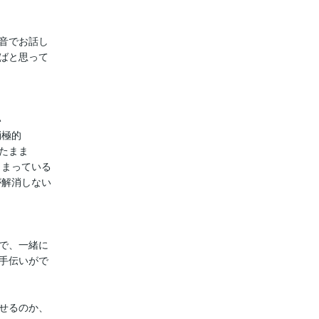
音でお話し

ばと思って



極的

まま

まっている

解消しない

で、一緒に

手伝いがで

せるのか、
