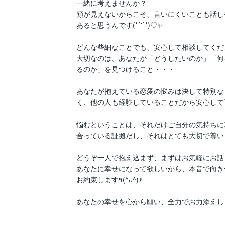
一緒に考えませんか？

顔が見えないからこそ、言いにくいことも話し
あると思うんです(*´˘`*)♡✨

どんな些細なことでも、安心して相談してくださ
大切なのは、あなたが「どうしたいのか」「何
るのか」を見つけること・・・

あなたが抱えている恋愛の悩みは決して特別な
く、他の人も経験していることだから安心して
悩むということは、それだけご自分の気持ちに
合っている証拠だし、それはとても大切で尊い
どうぞ一人で抱え込まず、まずはお気軽にお話
あなたに幸せになって欲しいから、本音で向き
お約束します٩(^ᴗ^)۶

あなたの幸せを心から願い、全力でお力添えしま