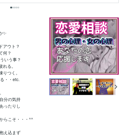
✨

アウト？

何？

ういう事？

れる。

りつく。

・etc.



自分の気持

あったりし

らこそ・・・^^

抱え込まず
