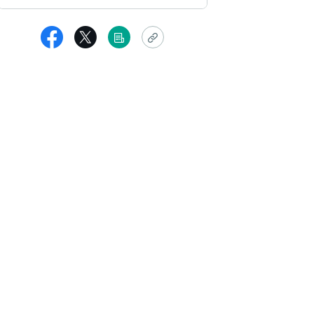
ここちゃん2025
日も早朝からのお電話、ありがとうございました。
こ数ヶ月、ママさんにご相談しながら彼女のことに対応して来ました
っと見る
品者からの返信