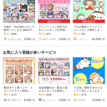
満枠対応中
満枠対応中
Twitch・YouTubeスタンプ
アニメーション対応◎か
プロが制作☆アニメーシ
制作いたします twitch/You
わいいスタンプを作成し
ョンスタンプ制作します L
Tube/tiktok配信用スタンプ
ます 企業実績多数有！Yo
INE、YouTube、Twitch用
5.0
(868)
5.0
(95)
5.0
(32)
制作
uTube・Twitch・TikTok☆
アニメスタンプ制作☆
3,000
3,000
40,000
なきむしぱん
atori（a10ri_p）
しろくじらプラスし
円
円
円
お気に入り登録が多いサービス
配信サイト用バッチ・ス
告知画像付き！配信で使
クセ強！独特すぎのスタ
タンプイラスト制作しま
えるスタンプを制作しま
ンプ！見たくなります 大
す 企業実績あり！メンバ
す アニメーションスタン
手企業様お墨付きクオリ
5.0
(214)
5.0
(529)
5.0
(374)
ーシップやサブスク特典
プも対応はじめました！
ティ！キャラ映え間違い
9,000
3,000
15,000
に最適！
ナシ！
飴三屋かんろ
あいらん（iran_stn）
fumi02
円
円
円