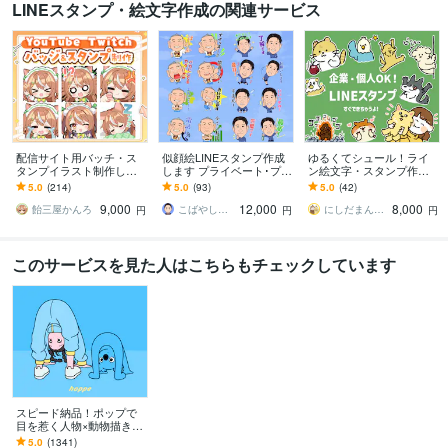
LINEスタンプ・絵文字作成の関連サービス
配信サイト用バッチ・ス
似顔絵LINEスタンプ作成
ゆるくてシュール！ライ
タンプイラスト制作しま
します プライベート･プレ
ン絵文字・スタンプ作成
す 企業実績あり！メンバ
ゼント･商用などに！
します ペットや似顔絵、
5.0
(214)
5.0
(93)
5.0
(42)
ーシップやサブスク特典
企業のオリジナルキャラ
9,000
12,000
8,000
に最適！
クターをスタンプに◎
飴三屋かんろ
こばやしけい
にしだまんまる
円
円
円
このサービスを見た人はこちらもチェックしています
スピード納品！ポップで
目を惹く人物×動物描きま
す 挿絵・動画・グッズな
5.0
(1341)