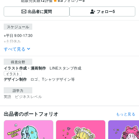
総販売実績
12
評価
5.0
フォロワー
5
出品者に質問
フォロー
5
スケジュール
⭐︎平日 9:00-17:30

⭐︎土日休み
すべて見る
得意分野
イラスト作成・漫画制作
LINEスタンプ作成
イラスト
デザイン制作
ロゴ、Tシャツデザイン等
語学力
英語
ビジネスレベル
出品者のポートフォリオ
もっと見る