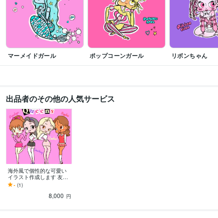
マーメイドガール
ポップコーンガール
リボンちゃん
出品者のその他の人気サービス
海外風で個性的な可愛い
イラスト作成します 友人•
恋人•家族など大切な人へ
-
(1)
のギフトなどに！
8,000
円