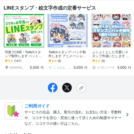
LINEスタンプ・絵文字作成の定番サービス
写真でLINE・Twitchスタ
Twitchスタンプ･バッチ制
ぷくぷくとした可愛いス
ンプ制作します ペット・
作します アニメーション
タンプ作成いたします 早
お子様・ライバー様◎透
スタンプ対応◎VTuberさ
い！安い！高クオリテ
5.0
(167)
5.0
(9)
5.0
(9)
過PNG納品◎高視認性デ
んを応援したい！
ィ！のスタンプを作成い
5,000
3,000
4,000
ザイン
たします
nananao_
こっとん。｜紗透こと
イヴレジーナ
円
円
円
ご利用ガイド
サービスの出品、購入、取引の流れ、お支払い方法・手数料
や、ココナラを安心・安全に使って頂くための制度やマナー
など、ココナラの使い方はこちら。