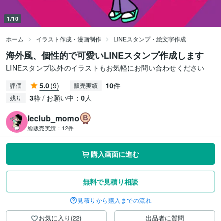
1/10
ホーム
イラスト作成・漫画制作
LINEスタンプ・絵文字作成
海外風、個性的で可愛いLINEスタンプ作成します
LINEスタンプ以外のイラストもお気軽にお問い合わせください
5.0
(9)
10
件
評価
販売実績
3
枠 / お願い中：
0
人
残り
leclub_momo
総販売実績：
12件
購入画面に進む
無料で見積り相談
見積りから購入までの流れ
お気に入り(22)
出品者に質問