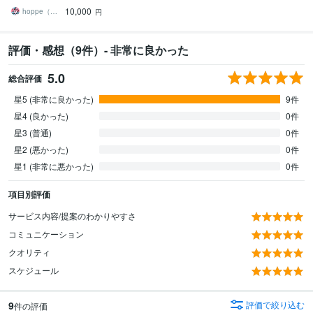
ど鮮やかな配色で個性を
10,000
出したい方へ
hoppe（ほっぺ）
円
評価・感想（9件）- 非常に良かった
5.0
総合評価
星5 (非常に良かった)
9件
星4 (良かった)
0件
星3 (普通)
0件
星2 (悪かった)
0件
星1 (非常に悪かった)
0件
項目別評価
サービス内容/提案のわかりやすさ
コミュニケーション
クオリティ
スケジュール
9
評価で絞り込む
件の評価