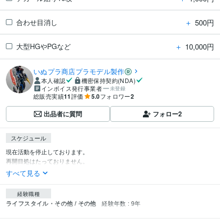
＋
500円
合わせ目消し
＋
10,000円
大型HGやPGなど
いぬプラ商店プラモデル製作
本人確認
機密保持契約(NDA)
インボイス発行事業者
未登録
総販売実績
11
評価
5.0
フォロワー
2
出品者に質問
フォロー
2
スケジュール
現在活動を停止しております。

再開目処はたっておりません。
すべて見る
経験職種
ライフスタイル・その他 / その他
経験年数 : 9年