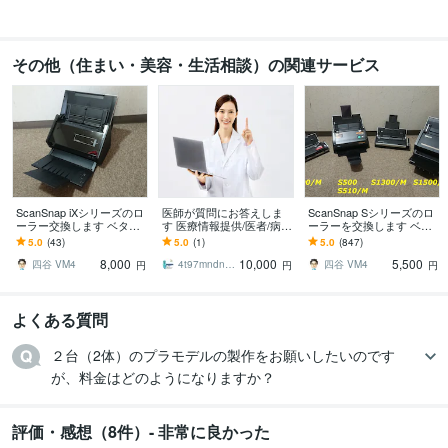
その他（住まい・美容・生活相談）の関連サービス
ScanSnap iXシリーズのロ
医師が質問にお答えしま
ScanSnap Sシリーズのロ
ーラー交換します ベタベ
す 医療情報提供/医者/病院
ーラーを交換します ベタ
タ・ドロドロのローラー
選び/医療制度/医療事故/医
ベタ・ドロドロのローラ
5.0
(43)
5.0
(1)
5.0
(847)
を交換し復帰させたい方
療ミス
ーを交換し作業復帰させ
8,000
10,000
5,500
へ
たい方へ
四谷 VM4
4t97mndn7q
四谷 VM4
円
円
円
よくある質問
２台（2体）のプラモデルの製作をお願いしたいのです
が、料金はどのようになりますか？
評価・感想（8件）- 非常に良かった