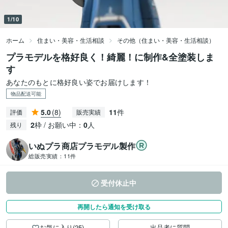
1/10
ホーム
住まい・美容・生活相談
その他（住まい・美容・生活相談）
プラモデルを格好良く！綺麗！に制作&全塗装しま
す
あなたのもとに格好良い姿でお届けします！
物品配送可能
5.0
(8)
11
件
評価
販売実績
2
枠 / お願い中：
0
人
残り
いぬプラ商店プラモデル製作
総販売実績：
11件
受付休止中
再開したら通知を受け取る
お気に入り(25)
出品者に質問