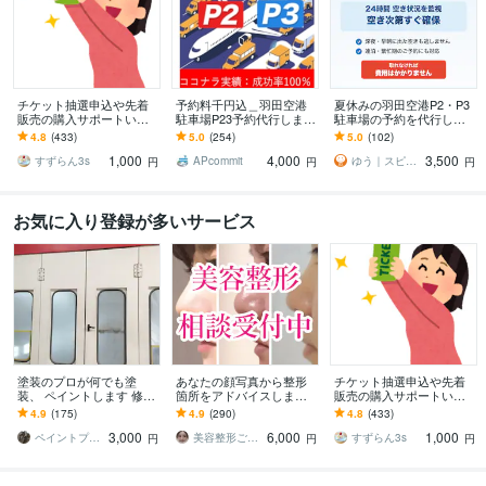
チケット抽選申込や先着
予約料千円込＿羽田空港
夏休みの羽田空港P2・P3
販売の購入サポートいた
駐車場P23予約代行します
駐車場の予約を代行しま
します 申込口数の必要な
[実績100%※の成功率/1000
す 手数料込み・満車もキ
4.8
(433)
5.0
(254)
5.0
(102)
方、チケ発が出来ない方
円込！]評価を参照下さい
ャンセル待ち対応
1,000
4,000
3,500
は是非ご連絡下さい。
すずらん3s
APcommit
ゆう｜スピード予約代行
円
円
円
お気に入り登録が多いサービス
塗装のプロが何でも塗
あなたの顔写真から整形
チケット抽選申込や先着
装、 ペイントします 修理
箇所をアドバイスします
販売の購入サポートいた
塗装可能かどうかまずは
整形歴17年の経験を活か
します 申込口数の必要な
4.9
(175)
4.9
(290)
4.8
(433)
ご相談下さい。
し、丁寧にアドバイスし
方、チケ発が出来ない方
3,000
6,000
1,000
ます
は是非ご連絡下さい。
ペイントプロK
美容整形ごまちゃん
すずらん3s
円
円
円