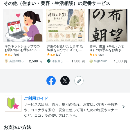
その他（住まい・美容・生活相談）の定番サービス
海外ネットショップでの
洋服のお直いたします 既
習字、書道（半紙・八切
お買い物のお手伝いいた
製服を自分サイズにしま
り）のお手本をお書きし
します ✨最長120日サポー
せんか
ます 大きなサイズ（〜半
5.0
(60)
5.0
(22)
5.0
(33)
トいたします・輸入代行
切:34.5×136cm）もお見積
2,500
1,500
1,000
ではありません！✨
り可能
英語の助っ人：ミケネコ
洋服直し かえる工房
sugartrain
円
円
円
ご利用ガイド
サービスの出品、購入、取引の流れ、お支払い方法・手数料
や、ココナラを安心・安全に使って頂くための制度やマナー
など、ココナラの使い方はこちら。
お支払い方法