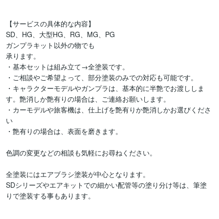
【サービスの具体的な内容】

SD、HG、大型HG、RG、MG、PG

ガンプラキット以外の物でも

承ります。

・基本セットは組み立て→全塗装です。

・ご相談やご希望よって、部分塗装のみでの対応も可能です。

・キャラクターモデルやガンプラは、基本的に半艶でお渡ししま
す。艶消しか艶有りの場合は、ご連絡お願いします。

・カーモデルや旅客機は、仕上げを艶有りか艶消しかお選びくださ
い

・艶有りの場合は、表面を磨きます。

色調の変更などの相談も気軽にお尋ねください。

全塗装にはエアブラシ塗装が中心となります。

SDシリーズやエアキットでの細かい配管等の塗り分け等は、筆塗
りで塗装する事もあります。
