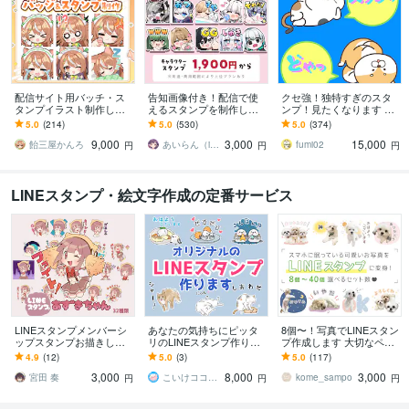
配信サイト用バッチ・ス
告知画像付き！配信で使
クセ強！独特すぎのスタ
タンプイラスト制作しま
えるスタンプを制作しま
ンプ！見たくなります 大
す 企業実績あり！メンバ
す アニメーションスタン
手企業様お墨付きクオリ
5.0
(214)
5.0
(530)
5.0
(374)
ーシップやサブスク特典
プも対応はじめました！
ティ！キャラ映え間違い
9,000
3,000
15,000
に最適！
ナシ！
飴三屋かんろ
あいらん（iran_stn）
fumi02
円
円
円
LINEスタンプ・絵文字作成の定番サービス
LINEスタンプメンバーシ
あなたの気持ちにピッタ
8個〜！写真でLINEスタン
ップスタンプお描きしま
リのLINEスタンプ作りま
プ作成します 大切なペッ
す 自分だけのスタンプを
す 返信早め！丁寧なリス
トのお写真を可愛くアレ
4.9
(12)
5.0
(3)
5.0
(117)
作ってみませんか？
ニングでイメージに近づ
ンジしてスタンプにしま
3,000
8,000
3,000
けます！
す！
宮田 奏
こいけココナラ
kome_sampo
円
円
円