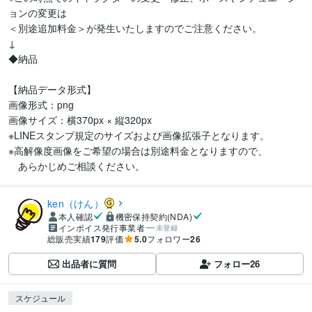
ョンの変更は

＜別途追加料金＞が発生いたしますのでご注意ください。

↓

◆納品

【納品データ形式】

画像形式：png

画像サイズ：横370px × 縦320px

※LINEスタンプ規定のサイズおよび画像拡張子となります。

※高解像度画像をご希望の場合は別途料金となりますので、

　あらかじめご相談ください。
ken（けん）
本人確認
機密保持契約(NDA)
インボイス発行事業者
未登録
総販売実績
179
評価
5.0
フォロワー
26
出品者に質問
フォロー
26
スケジュール