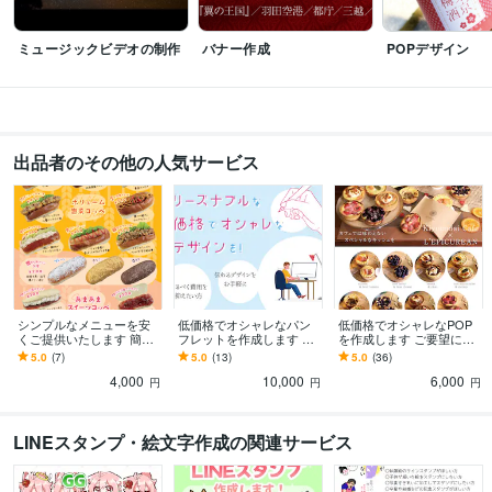
ミュージックビデオの制作
バナー作成
POPデザイン
出品者のその他の人気サービス
シンプルなメニューを安
低価格でオシャレなパン
低価格でオシャレなPOP
くご提供いたします 簡単
フレットを作成します ご
を作成します ご要望に沿
なものをリーズナブルに
要望に沿ったデザインを
ったデザインを丁寧に作
5.0
(7)
5.0
(13)
5.0
(36)
作ってほしい！という方
丁寧に作成いたします
成いたします
4,000
10,000
6,000
必見！
円
円
円
LINEスタンプ・絵文字作成の関連サービス