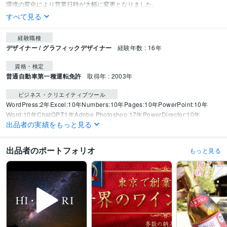
すべて見る
経験職種
デザイナー / グラフィックデザイナー
経験年数 : 16年
資格・検定
普通自動車第一種運転免許
取得年 : 2003年
ビジネス・クリエイティブツール
WordPress:2年
Excel:10年
Numbers:10年
Pages:10年
PowerPoint:10年
Word:10年
ChatGPT:1年
Adobe Photoshop:17年
PowerDirector:10年
出品者の実績をもっと見る
Adobe Illustrator:17年
Canva:1年
Adobe InDesign:17年
Adobe After Effects:1年
出品者のポートフォリオ
もっと見る
得意分野
イラスト作成・漫画制作
デジタルカラーイラストの制作
SNS
似顔絵
pop
絵本
デザイン制作
チラシ、パンフレットなどのデザイン
広告
商品
販促
ビジネス