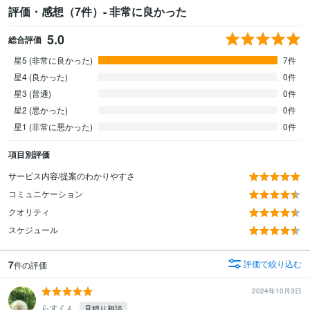
評価・感想（7件）- 非常に良かった
5.0
総合評価
星5 (非常に良かった)
7件
星4 (良かった)
0件
星3 (普通)
0件
星2 (悪かった)
0件
星1 (非常に悪かった)
0件
項目別評価
サービス内容/提案のわかりやすさ
コミュニケーション
クオリティ
スケジュール
7
評価で絞り込む
件の評価
2024年10月3日
らすくん
見積り相談