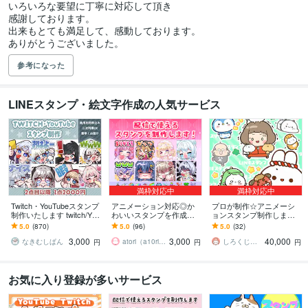
いろいろな要望に丁寧に対応して頂き

感謝しております。

出来もとても満足して、感動しております。

ありがとうございました。
参考になった
LINEスタンプ・絵文字作成の人気サービス
満枠対応中
満枠対応中
Twitch・YouTubeスタンプ
アニメーション対応◎か
プロが制作☆アニメーシ
制作いたします twitch/You
わいいスタンプを作成し
ョンスタンプ制作します L
Tube/tiktok配信用スタンプ
ます 企業実績多数有！Yo
INE、YouTube、Twitch用
5.0
(870)
5.0
(96)
5.0
(32)
制作
uTube・Twitch・TikTok☆
アニメスタンプ制作☆
3,000
3,000
40,000
なきむしぱん
atori（a10ri_p）
しろくじらプラスし
円
円
円
お気に入り登録が多いサービス