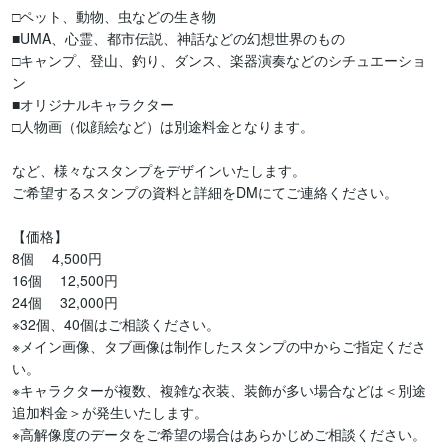
□ペット、動物、虫などの生き物

■UMA、心霊、都市伝説、神話などの幻想世界のもの

□キャンプ、登山、釣り、ダンス、楽器演奏などのシチュエーショ
ン

■オリジナルキャラクター

□人物画（似顔絵など）は別途料金となります。

など、様々なスタンプをデザインいたします。

ご希望するスタンプの資料と詳細をDMにてご連絡ください。

【価格】

8個 　4,500円

16個 　12,500円

24個 　32,000円

※32個、40個はご相談ください。

※メイン画像、タブ画像は制作したスタンプの中からご指定くださ
い。

※キャラクターが複数、複雑な衣装、装飾が多い場合などは＜別途
追加料金＞が発生いたします。

※高解像度のデータをご希望の場合はあらかじめご相談ください。
