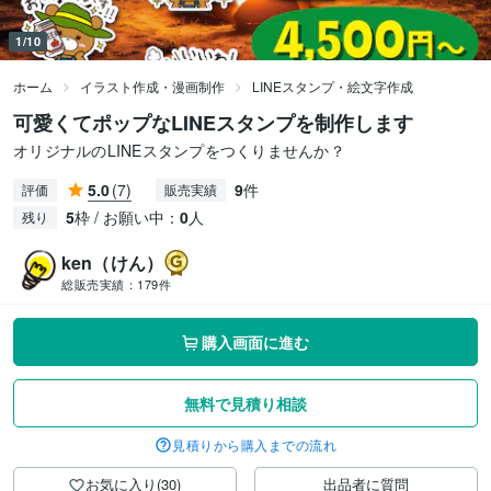
1/10
ホーム
イラスト作成・漫画制作
LINEスタンプ・絵文字作成
可愛くてポップなLINEスタンプを制作します
オリジナルのLINEスタンプをつくりませんか？
5.0
(7)
9
件
評価
販売実績
5
枠 / お願い中：
0
人
残り
ken（けん）
総販売実績：
179件
購入画面に進む
無料で見積り相談
見積りから購入までの流れ
お気に入り(30)
出品者に質問