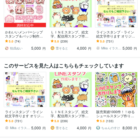
満枠対応中
かわいいメンバーシップ
ＬＩＮＥスタンプ、絵文
ラインスタンプ・ライン
スタンプ＆バッジ制作致
字、配信用スタンプ作成
絵文字作ります オリジナ
します YouTube・Twitch
します かわいい系からシ
ルラインスタンプを作り
5.0
(74)
5.0
(239)
5.0
(731)
以外の用途でもご利用可
ュール系まで様々な絵柄
たい方へ
5,000
4,000
5,000
能！
に対応いたします
狛戌ぬい
雪そると
Mika イラストレーター
円
円
円
このサービスを見た人はこちらもチェックしています
ラインスタンプ・ライン
ＬＩＮＥスタンプ、絵文
販売実績1000件！！ゆる
絵文字作ります オリジナ
字、配信用スタンプ作成
シュールスタンプ作りま
ルラインスタンプを作り
します かわいい系からシ
す 思わず二度見！ゆるシ
5.0
(731)
5.0
(239)
5.0
(133)
たい方へ
ュール系まで様々な絵柄
ュールな可愛さ
5,000
4,000
8,000
に対応いたします
Mika イラストレーター
雪そると
ちゅんのすけ
円
円
円