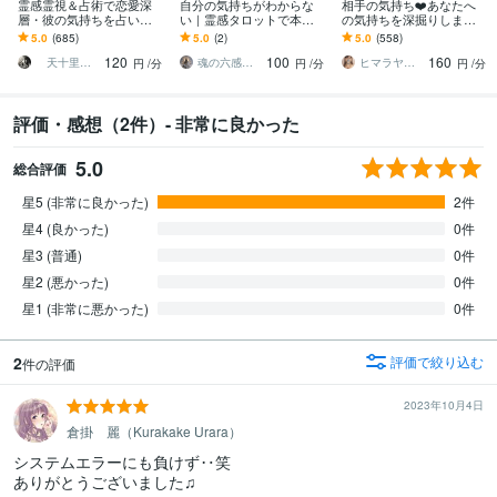
霊感霊視＆占術で恋愛深
自分の気持ちがわからな
相手の気持ち❤️あなたへ
層・彼の気持ちを占いま
い｜霊感タロットで本音
の気持ちを深掘りします
す 【ままならない想いを
視ます 私は本当はどうし
霊感タロットとチャネリ
5.0
(685)
5.0
(2)
5.0
(558)
愛へ導く電話鑑定】癒し
たいの？その答えを、あ
ングでお相手様の本音を
120
100
160
の恋愛占い空間へ
なたと一緒に見つけます
深く読み取ります
天十里（あとり）精霊の声を聴く占術師
魂の六感リーディング♦蓮華
ヒマラヤ霊感ヒーラー☆咲希（saki）
円
/分
円
/分
円
/分
評価・感想（2件）- 非常に良かった
5.0
総合評価
星5 (非常に良かった)
2件
星4 (良かった)
0件
星3 (普通)
0件
星2 (悪かった)
0件
星1 (非常に悪かった)
0件
2
評価で絞り込む
件の評価
2023年10月4日
倉掛 麗（Kurakake Urara）
システムエラーにも負けず‥笑

ありがとうございました♫