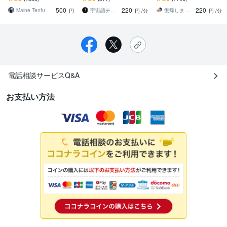
せになるための道しるべ
次元・霊感・現実思考】
雑恋愛、復縁、結婚、未
500
220
220
をお渡しします
現実が動く鑑定
来を占います
Maine Tenfu
宇宙語チャネラー＊アルシオーネ
復帰しました♪天野 礼渚 あまのあきな
円
円
/分
円
/分
電話相談サービスQ&A
お支払い方法