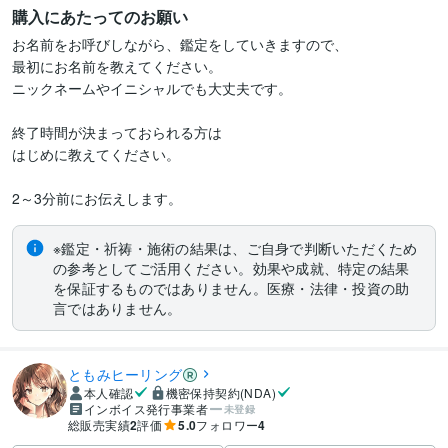
購入にあたってのお願い
お名前をお呼びしながら、鑑定をしていきますので、

最初にお名前を教えてください。

ニックネームやイニシャルでも大丈夫です。

終了時間が決まっておられる方は

はじめに教えてください。

2～3分前にお伝えします。
※鑑定・祈祷・施術の結果は、ご自身で判断いただくため
の参考としてご活用ください。効果や成就、特定の結果
を保証するものではありません。医療・法律・投資の助
言ではありません。
ともみヒーリング
本人確認
機密保持契約(NDA)
インボイス発行事業者
未登録
総販売実績
2
評価
5.0
フォロワー
4