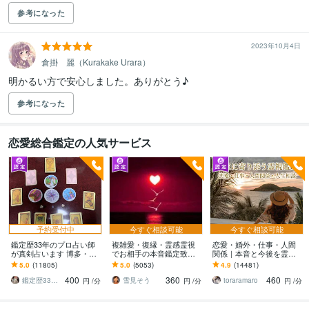
参考になった
2023年10月4日
倉掛 麗（Kurakake Urara）
明かるい方で安心しました。ありがとう♪
参考になった
恋愛総合鑑定の人気サービス
予約受付中
今すぐ相談可能
今すぐ相談可能
鑑定歴33年のプロ占い師
複雑愛・復縁・霊感霊視
恋愛・婚外・仕事・人間
が真剣占います 博多・廓
でお相手の本音鑑定致し
関係｜本音と今後を霊視
屋の純血統占い祈願師
ます 降りて来た言葉をそ
ます 現実重視の鑑定｜本
5.0
(11805)
5.0
(5053)
4.9
(14481)
雷鳥
のままお伝えします。
質と今後の行動を具体的
400
360
460
にお伝えします
鑑定歴33年のプロ占い師 雷鳥
雪見そう
toraramaro
円
/分
円
/分
円
/分