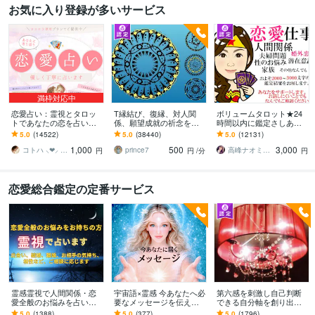
お気に入り登録が多いサービス
満枠対応中
恋愛占い：霊視とタロッ
T縁結び、復縁、対人関
ボリュームタロット★24
トであなたの恋を占いま
係、願望成就の祈念を承
時間以内に鑑定さしあげ
す 復縁・片想い・複雑
ります 対象者の思いと状
ます 3000文字以上の鑑定
5.0
(14522)
5.0
(38440)
5.0
(12131)
愛・夫婦問題…お悩みに
況、対象者との対話、祈
★希望者のみ一部カード
1,000
500
3,000
優しく寄り添います♡
念
開示サービスあり
コトハ ⸜❤︎⸝ 新サービス提供開始✨️
prince7
高峰ナオミ タロット占い師
円
円
/分
円
恋愛総合鑑定の定番サービス
霊感霊視で人間関係・恋
宇宙語×霊感 今あなたへ必
第六感を刺激し自己判断
愛全般のお悩みを占いま
要なメッセージを伝えま
できる自分軸を創り出し
す 【質問3件】あなたが幸
す 恋愛/人間関係/人生【高
ます ❤️相手の気持ち、複
5.0
(1388)
5.0
(377)
5.0
(1796)