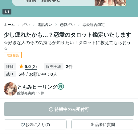
1/1
ホーム
占い
電話占い
恋愛占い
恋愛総合鑑定
少し疲れたかも…？恋愛のタロット鑑定いたします
☆好きな人の今の気持ちが知りたい！タロットに教えてもらおう
☆
電話相談
5.0
(2)
2
件
評価
販売実績
5
枠 / お願い中：
0
人
残り
ともみヒーリング
総販売実績：
2件
待機中のみ受付可
お気に入り(7)
出品者に質問