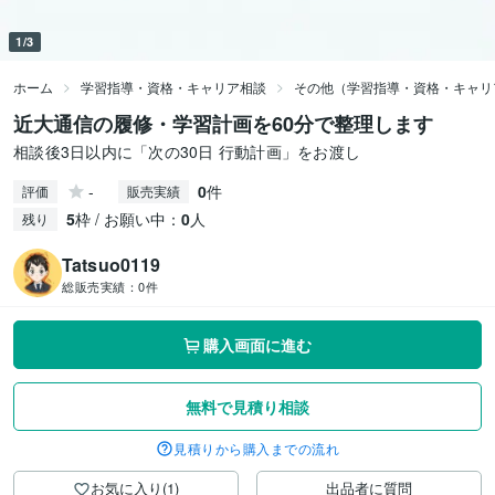
1/3
ホーム
学習指導・資格・キャリア相談
その他（学習指導・資格・キャリ
近大通信の履修・学習計画を60分で整理します
相談後3日以内に「次の30日 行動計画」をお渡し
-
0
件
評価
販売実績
5
枠 / お願い中：
0
人
残り
Tatsuo0119
総販売実績：
0件
購入画面に進む
無料で見積り相談
見積りから購入までの流れ
お気に入り(1)
出品者に質問