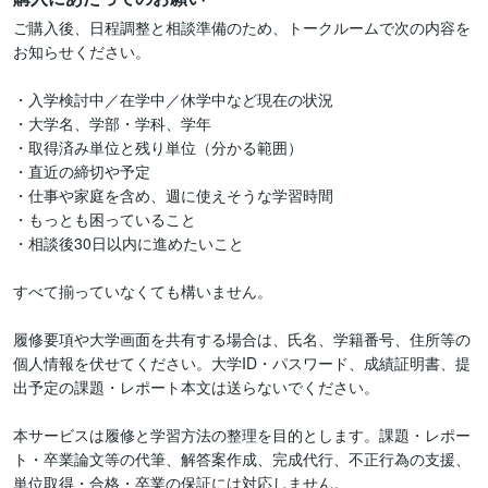
ご購入後、日程調整と相談準備のため、トークルームで次の内容を
お知らせください。

・入学検討中／在学中／休学中など現在の状況

・大学名、学部・学科、学年

・取得済み単位と残り単位（分かる範囲）

・直近の締切や予定

・仕事や家庭を含め、週に使えそうな学習時間

・もっとも困っていること

・相談後30日以内に進めたいこと

すべて揃っていなくても構いません。

履修要項や大学画面を共有する場合は、氏名、学籍番号、住所等の
個人情報を伏せてください。大学ID・パスワード、成績証明書、提
出予定の課題・レポート本文は送らないでください。

本サービスは履修と学習方法の整理を目的とします。課題・レポー
ト・卒業論文等の代筆、解答案作成、完成代行、不正行為の支援、
単位取得・合格・卒業の保証には対応しません。
