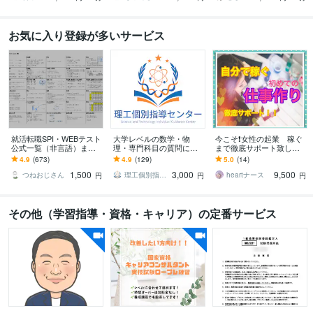
お気に入り登録が多いサービス
就活転職SPI・WEBテスト
大学レベルの数学・物
今こそ❗️女性の起業 稼ぐ
公式一覧（非言語）ます
理・専門科目の質問に答
まで徹底サポート致しま
採用試験（新卒・キャリ
えます 試験問題・授業課
す 「在宅わたしビジネ
4.9
(673)
4.9
(129)
5.0
(14)
ア）の第一関門をサクッ
題・レポートなどに関す
ス」あなたの魅力を仕事
1,500
3,000
9,500
と突破したい人！
る質問をぶつけて下さい
にかえて収入アップ♫
つねおじさん
理工個別指導センター
heartナース
円
円
円
その他（学習指導・資格・キャリア）の定番サービス