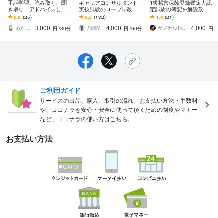
手話学習、読み取り、聞
キャリアコンサルタント
1級損害保険登録鑑定人認
き取り、アドバイスしま
実技試験のロープレ改善
定試験の簿記を解説致し
す どんなレベルでも対応
します 本気で改善したい
ます 簿記初心者でも合格
5.0
(25)
5.0
(132)
4.8
(21)
できます。
方向け！追加料金なし！2
出来るように全力サポー
3,000
4,000
4,000
級技能士がサポート
ト！
あらかわいおり
八嶋M
サブカル税理士
円
/30分
円
/60分
円
ご利用ガイド
サービスの出品、購入、取引の流れ、お支払い方法・手数料
や、ココナラを安心・安全に使って頂くための制度やマナー
など、ココナラの使い方はこちら。
お支払い方法