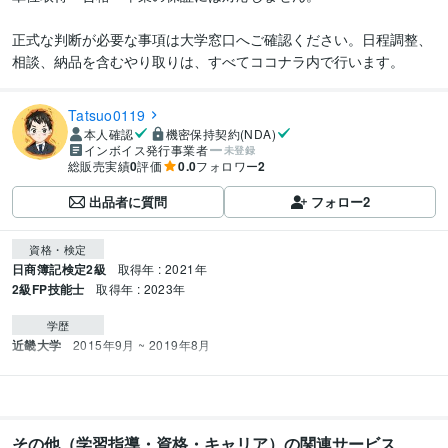
正式な判断が必要な事項は大学窓口へご確認ください。日程調整、
相談、納品を含むやり取りは、すべてココナラ内で行います。
Tatsuo0119
本人確認
機密保持契約(NDA)
インボイス発行事業者
未登録
総販売実績
0
評価
0.0
フォロワー
2
出品者に質問
フォロー
2
資格・検定
日商簿記検定2級
取得年 : 2021年
2級FP技能士
取得年 : 2023年
学歴
近畿大学
2015年9月 ~ 2019年8月
その他（学習指導・資格・キャリア）の関連サービス