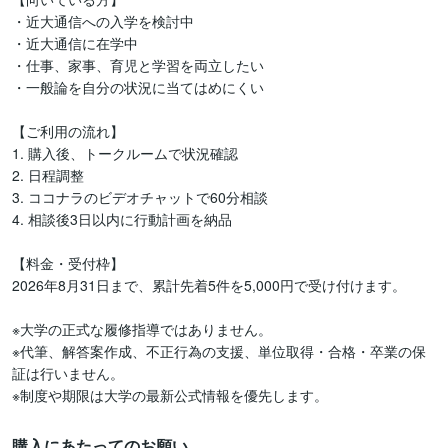
・近大通信への入学を検討中

・近大通信に在学中

・仕事、家事、育児と学習を両立したい

・一般論を自分の状況に当てはめにくい

【ご利用の流れ】

1. 購入後、トークルームで状況確認

2. 日程調整

3. ココナラのビデオチャットで60分相談

4. 相談後3日以内に行動計画を納品

【料金・受付枠】

2026年8月31日まで、累計先着5件を5,000円で受け付けます。

※大学の正式な履修指導ではありません。

※代筆、解答案作成、不正行為の支援、単位取得・合格・卒業の保
証は行いません。

※制度や期限は大学の最新公式情報を優先します。
購入にあたってのお願い