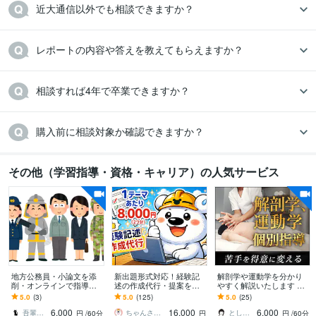
近大通信以外でも相談できますか？
レポートの内容や答えを教えてもらえますか？
相談すれば4年で卒業できますか？
購入前に相談対象か確認できますか？
その他（学習指導・資格・キャリア）の人気サービス
地方公務員・小論文を添
新出題形式対応！経験記
解剖学や運動学を分かり
削・オンラインで指導し
述の作成代行・提案をし
やすく解説いたします 運
ます 苦手意識を持つ方や
ます 土木施工管理技士の
動器認定理学療法士が図
5.0
(3)
5.0
(125)
5.0
(25)
初心者にも、懇切・丁寧
経験記述が書けない方向
解を用いて説明いたしま
6,000
16,000
6,000
に指導します。
け※質問2つ分
す。
吾輩は猫！
ちゃんさと技師
とし＠PT×Photographer
円
/60分
円
円
/60分