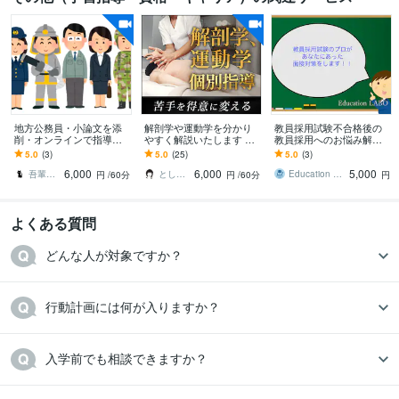
地方公務員・小論文を添
解剖学や運動学を分かり
教員採用試験不合格後の
削・オンラインで指導し
やすく解説いたします 運
教員採用へのお悩み解決
ます 苦手意識を持つ方や
動器認定理学療法士が図
します 年度内に次年度の
5.0
(3)
5.0
(25)
5.0
(3)
初心者にも、懇切・丁寧
解を用いて説明いたしま
採用を勝ち得ましょ
6,000
6,000
5,000
に指導します。
す。
う！！！
吾輩は猫！
とし＠PT×Photographer
Education LABO
円
/60分
円
/60分
円
よくある質問
どんな人が対象ですか？
行動計画には何が入りますか？
入学前でも相談できますか？