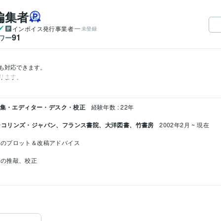
編集者
インボイス発行事業者
未登録
91
ワー
対応できます。

 編集・エディター・デスク・校正
経験年数 : 22年
ーコリンズ・ジャパン、フランス書院、大洋図書、竹書房
2002年2月 ~ 現在
説のプロット＆改稿アドバイス
稿の推敲、校正