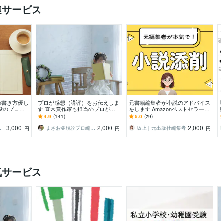
連サービス
の書き方優し
プロが感想（講評）をお伝えしま
元書籍編集者が小説のアドバイス
役のプロの
す 直木賞作家も担当のプロが貴
をします Amazonベストセラー担
なたの文章を
方の作品を拝読します！
当の元編集者が原稿を本気で添
4.9
(141)
5.0
(29)
削！
3,000
2,000
2,000
創作講師）
まさお＠現役プロ編集者
坂上｜元出版社編集者
円
円
円
気サービス