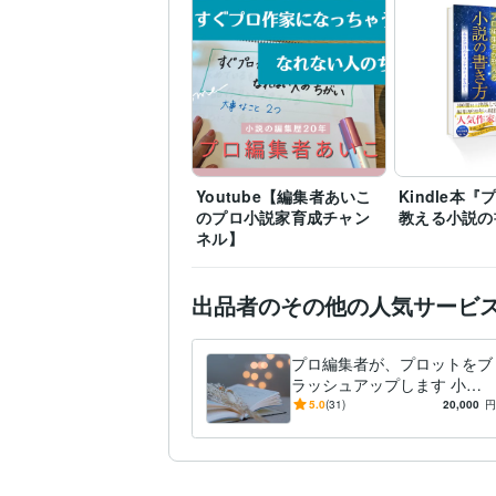
Youtube【編集者あいこ
Kindle本
のプロ小説家育成チャン
教える小説の
ネル】
出品者のその他の人気サービ
プロ編集者が、プロットをブ
ラッシュアップします 小説
を執筆する前に、ストーリー
5.0
(31)
20,000
円
作りのお手伝いをします