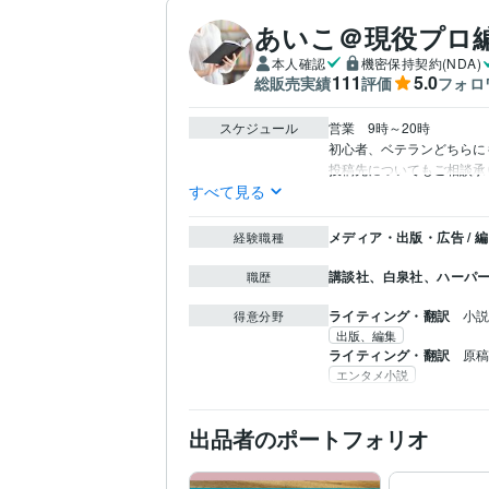
あいこ＠現役プロ
本人確認
機密保持契約(NDA)
111
5.0
総販売実績
評価
フォロ
スケジュール
営業　9時～20時

初心者、ベテランどちらにも
すべて見る
メディア・出版・広告 /
経験職種
講談社、白泉社、ハーパ
職歴
ライティング・翻訳
小
得意分野
出版、編集
ライティング・翻訳
原
エンタメ小説
出品者のポートフォリオ