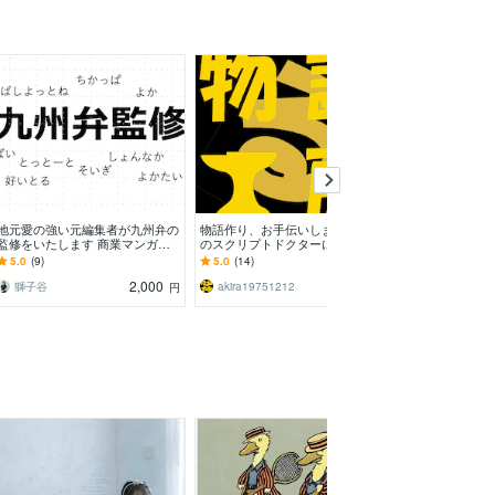
地元愛の強い元編集者が九州弁の
物語作り、お手伝いします プロ
奨学金申請書（
監修をいたします 商業マンガの
のスクリプトドクターに気軽に相
リライトをしま
実績あり！ニュアンスの解説や言
談
の奨学金申請書
5.0
(9)
5.0
(14)
5.0
(49)
い換えのご提案も
削・リライトし
2,000
2,000
獅子谷
akira19751212
円
円