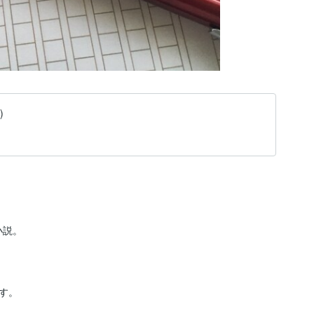
)
説。

。
