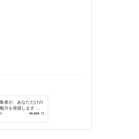
集者が、あなただけの
魅力を発掘します 小
数作読んで、あなたの
9)
46,000
円
弱み、方向性をお教え