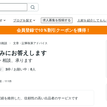
会員登録で10％割引クーポンを獲得！
削相談
文章・記事執筆アドバイス
みにお答えします
・相談、承ります
3
枠 / お願い中：
0
人
り
績：
111件
実績を維持した、信頼性の高い出品者のサービスです