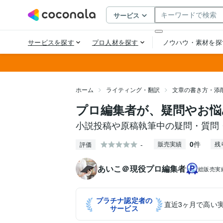
ホーム
ライティング・翻訳
文章の書き方・添
プロ編集者が、疑問やお悩
小説投稿や原稿執筆中の疑問・質問
0
件
-
販売実績
残
評価
あいこ＠現役プロ編集者
総販売実
プラチナ認定者の
直近3ヶ月で高い
サービス