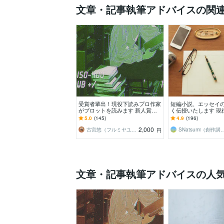
文章・記事執筆アドバイスの関
受賞者輩出！現役下読みプロ作家
短編小説、エッセイ
がプロットを読みます 新人賞で
く伝授いたします 現
結果を出すには企画力が命！プロ
作家、創作講師があ
5.0
(145)
4.9
(196)
が実践的にアドバイス
丁寧に添削指導。
2,000
古宮悠（フルミヤユウ）
SNatsumi（
円
文章・記事執筆アドバイスの人