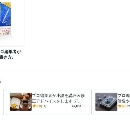
『プロ編集者が
書き方』
ス
プロ編集者が小説を講評＆修
プロ編
正アドバイスをします デビ
個性や
ュー実績あり！ プロ作家を
説を複
5.0
(51)
25,000
円
5.0
(2
目指す人から二次創作まで
強みと
します