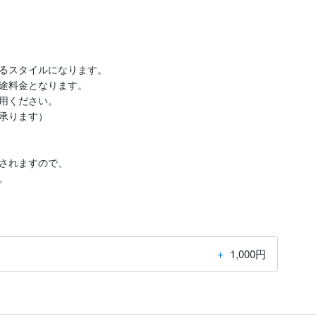
るスタイルになります。

途料金となります。

用ください。

承ります）

されますので、

＋
1,000円