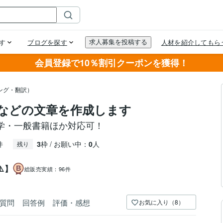
会員登録で10％割引クーポンを獲得！
ング・翻訳）
などの文章を作成します
学・一般書籍ほか対応可！
件
3
枠 / お願い中：
0
人
残り
️】
総販売実績：
96件
質問
回答例
評価・感想
お気に入り（8）