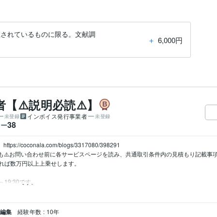
載されているものに限る。文献調
＋
6,000円
【⚠️説明必読⚠️】
インボイス発行事業者
未登録
未登録
38
ワー
//coconala.com/blogs/3317080/398291

でも⚠️お問い合わせ前に各サービスページを読み、共通取引条件内の見積もり記載事
れば数万円以上上乗せします。

19:30です。
・編集
経験年数 : 10年