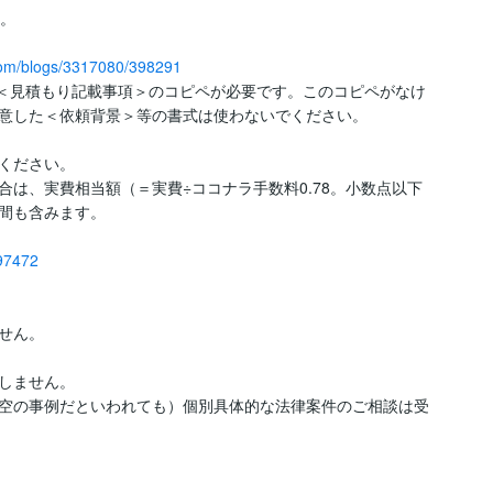
。

.com/blogs/3317080/398291
＜見積もり記載事項＞のコピペが必要です。このコピペがなけ
意した＜依頼背景＞等の書式は使わないでください。

ください。

は、実費相当額（＝実費÷ココナラ手数料0.78。小数点以下
間も含みます。

797472
ん。

しません。

空の事例だといわれても）個別具体的な法律案件のご相談は受