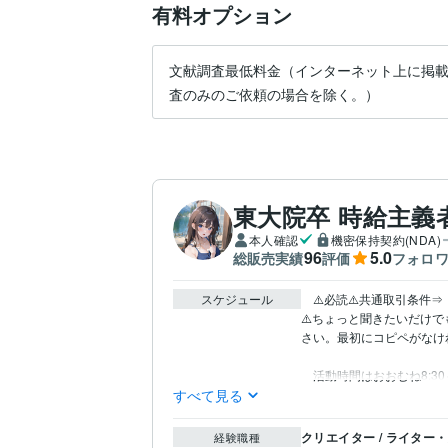
有料オプション
文献調査最低料金（インターネット上に掲
査のみのご依頼の場合を除く。）
東大院卒 時給主義者
本人確認
機密保持契約(NDA)
96
5.0
総販売実績
評価
フォロ
スケジュール
　⚠️必読⚠️共通取引条件⇒　https:
⚠️ちょっと聞きたいだけ
さい。最初にコピペがなけ
　活動時間はおおむね8:30～
すべて見る
クリエイター / ライター
経験職種