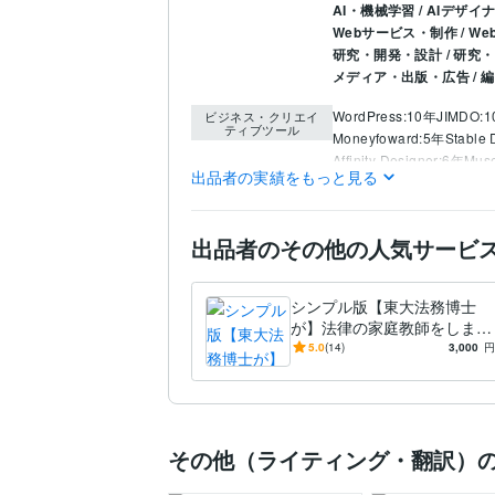
AI・機械学習 / AIデザイ
Webサービス・制作 / 
研究・開発・設計 / 研究
メディア・出版・広告 /
WordPress:10年
JIMDO:
ビジネス・クリエイ
ティブツール
Moneyfoward:5年
Stable 
Affinity Designer:6年
Mus
出品者の実績をもっと見る
ライティング・翻訳
小
得意分野
令・契約書の法律考証
出品者のその他の人気サービ
小説
記事
論文
ブロ
学習指導・資格・キャリ
理由
シンプル版【東大法務博士
法律
家庭教師
社会人
が】法律の家庭教師をします
東京大学
2019年3月 ~ 
学歴
【大学生必見！】スッキリわ
5.0
(14)
3,000
円
かる★【オンラインレッス
フランス語
日常会話レ
語学力
ン】
イタリア語
日常会話レ
その他（ライティング・翻訳）