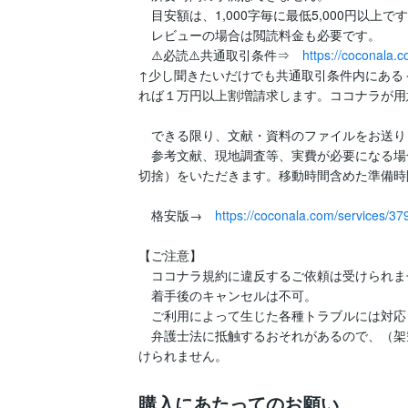
　目安額は、1,000字毎に最低5,000円以上です
　レビューの場合は閲読料金も必要です。

　⚠️必読⚠️共通取引条件⇒　
https://coconala
↑少し聞きたいだけでも共通取引条件内にある
れば１万円以上割増請求します。ココナラが用
　できる限り、文献・資料のファイルをお送り
　参考文献、現地調査等、実費が必要になる場合
切捨）をいただきます。移動時間含めた準備時
　格安版→　
https://coconala.com/services/3
【ご注意】

　ココナラ規約に違反するご依頼は受けられませ
　着手後のキャンセルは不可。

　ご利用によって生じた各種トラブルには対応
　弁護士法に抵触するおそれがあるので、（架
けられません。
購入にあたってのお願い