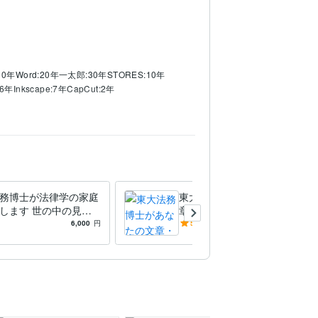
10年
Word:20年
一太郎:30年
STORES:10年
o:6年
Inkscape:7年
CapCut:2年
どの法令・契約書の条文作成
創作作品内の法
験の解説・レッスン
大学入試・院試小論文・志望
務博士が法律学の家庭
東大法務博士があなたの文
します 世の中の見え
章・作品を校正・添削します
わる！【東大法務博士
小説・脚本・記事等を徹底的
6,000
円
5.0
(10)
3,000
円
学レッスン！
に添削して親切価格でスピー
ド納品＊