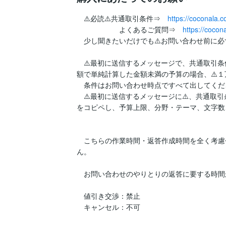
　⚠️必読⚠️共通取引条件⇒　
https://coconala
　　　　　　よくあるご質問⇒　
https://coco
　少し聞きたいだけでも⚠️お問い合わせ前に必ず
　⚠️最初に送信するメッセージで、共通取引条
額で単純計算した金額未満の予算の場合、⚠️１万
　条件はお問い合わせ時点ですべて出してくださ
　⚠️最初に送信するメッセージに⚠️、共通取
をコピペし、予算上限、分野・テーマ、文字数
　こちらの作業時間・返答作成時間を全く考慮
ん。

　お問い合わせのやりとりの返答に要する時間
　値引き交渉：禁止

　キャンセル：不可