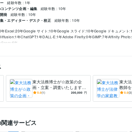
ナー
経験年数 : 1年
Webコンテンツ企画・編集
経験年数 : 10年
・開発
経験年数 : 10年
 編集・エディター・デスク・校正
経験年数 : 10年
10年
Excel:20年
Google サイト:10年
Google スライド:10年
Google ドキュメント:
Diffusion:1年
ChatGPT:1年
DALL-E:1年
Adobe Firefly:0年
GIMP:7年
Affinity Phot
eScore:6年
説・脚本の添削
論文・レポートの執筆
ブログ・記事・論文の添削
小説・脚本な
ス
グ
文学賞
添削
アドバイス
法律学
政治学
歴史
ア相談
法律学（法学）の家庭教師・レッスン
論文・レポートの添削
法律系試
国家資格
大学生
レポート
東大法務博士が☆政策の企
卒論
論文
修士論文
通信制大学
東大法
画・立案・調査いたします
教師を
2022年2月
条例案の作成もお任せくださ
方が変
5.0
(1)
200,000
円
5.0
(3)
い！
の】法
ベル
ベル
の関連サービス