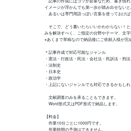
　記事の作成にはコツが必要なため、書き慣れ
イメージが浮かんでも第一歩が踏み出せないと
　あるいは専門用語っぽい言葉を使っておけば
　そこで、どう書いたらいいかわからない！と
みを解決すべく、ご指定の分野やテーマ、文字
※あくまで草稿なので納品後にご依頼人様が完成
＊記事作成で対応可能なジャンル

・憲法・行政法・民法・会社法・民訴法・刑法
・法制史

・日本史

・政治学

・上記にないジャンルでも対応できるかもしれ
　文献調査のみを承ることもできます。

　Word形式又はPDF形式で納品します。

【料金】

　作業10分ごとに1000円です。

　所要時間の予測はできません。
