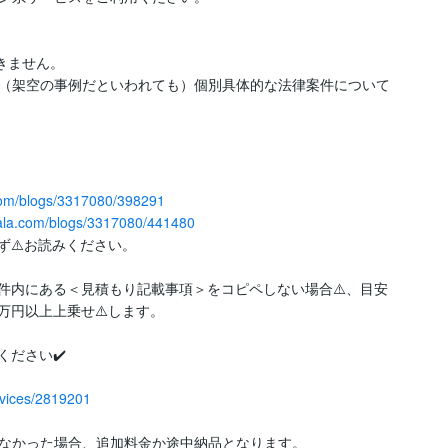
ません。

（架空の事例だといわれても）個別具体的な法律案件について
.com/blogs/3317080/398291
nala.com/blogs/3317080/441480
⚠️お読みください。

件内にある＜見積もり記載事項＞をコピペしない場合⚠️、目安
円以上上乗せ⚠️します。

ださい✔️

rvices/2819201
なかった場合、追加料金か途中納品となります。
