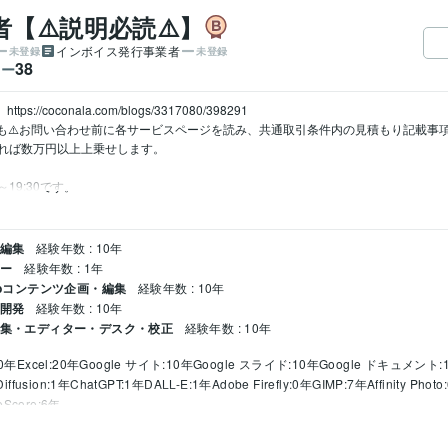
【⚠️説明必読⚠️】
インボイス発行事業者
未登録
未登録
38
ワー
//coconala.com/blogs/3317080/398291

でも⚠️お問い合わせ前に各サービスページを読み、共通取引条件内の見積もり記載事
れば数万円以上上乗せします。

19:30です。
・編集
経験年数 : 10年
ナー
経験年数 : 1年
Webコンテンツ企画・編集
経験年数 : 10年
・開発
経験年数 : 10年
 編集・エディター・デスク・校正
経験年数 : 10年
10年
Excel:20年
Google サイト:10年
Google スライド:10年
Google ドキュメント:
Diffusion:1年
ChatGPT:1年
DALL-E:1年
Adobe Firefly:0年
GIMP:7年
Affinity Phot
eScore:6年
説・脚本の添削
論文・レポートの執筆
ブログ・記事・論文の添削
小説・脚本な