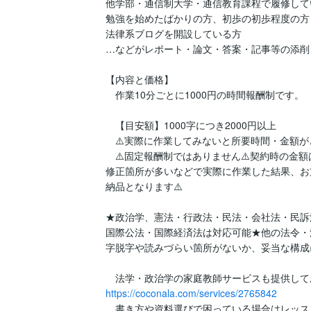
他学部・通信制大学・通信教育課程で履修してい
勉強を始めたばかりの方、初歩の初歩程度の方

法律系ブログを開設している方

…などがレポート・論文・答案・記事等の添削
【内容と価格】

　作業10分ごとに1000円の時間報酬制です。

　【目安額】1000字につき2000円以上

　⚠️実際に作業してみないと所要時間・金額が
　⚠️固定報酬制ではありません⚠️契約時の金
修正箇所が多いなどで実際に作業した結果、お
納品となります⚠️

★政治学、憲法・行政法・民法・会社法・民訴
国際公法・国際経済法は対応可能★他の法令・
字脱字や読みづらい箇所がないか、妥当な構成
https://coconala.com/services/2765842
　書き方や資料選びで困っている場合はレッス