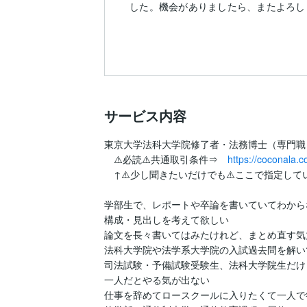
した。機会がありましたら、またよろし
サービス内容
東京大学法科大学院修了者・法務博士（専門職
　⚠️必読⚠️共通取引条件⇒　
https://coconala
　↑⚠️少し聞きたいだけでも⚠️ここで指定し
学部生で、レポートや卒論を書いていてわから
構成・見出しを考えて欲しい

論文を長々書いてはみたけれど、まとめ直す気
法科大学院や法学系大学院の入試過去問を解い
司法試験・予備試験受験生、法科大学院生だけ
一人だとやる気が出ない

仕事を辞めてロースクールに入りたくて一人で