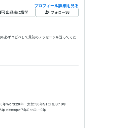
プロフィール詳細を見る
出品者に質問
フォロー
38
項を必ずコピペして最初のメッセージを送ってくだ
10年
Word:20年
一太郎:30年
STORES:10年
o:6年
Inkscape:7年
CapCut:2年
どの法令・契約書の条文作成
創作作品内の法