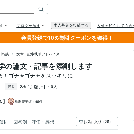
会員登録で10％割引クーポンを獲得！
削相談
文章・記事執筆アドバイス
学の論文・記事を添削します
る！ゴチャゴチャをスッキリに
2
枠 / お願い中：
0
人
残り
️】
総販売実績：
96件
質問
回答例
評価・感想
お気に入り（25）