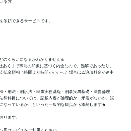
る方

を依頼できるサービスです。

どのくらいになるかわかりません⚠️

額はあくまで事前の印象に基づく内金なので、難解であったり、
支払金額相当時間より時間がかかった場合は⚠️追加料金か途中
法・刑法・刑訴法・民事実務基礎・刑事実務基礎・法曹倫理・
法律科目については、記載内容が論理的か、矛盾がないか、誤
になっているか、といった一般的な観点から添削します★

ン系サービスをご利用ください。
