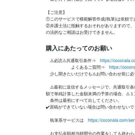
【ご注意】

①このサービスで模範解答作成(執筆)は依頼でき
②弁護士法に抵触するおそれがありますので、
の法的なご相談はお受けできません。
購入にあたってのお願い
　⚠️必読⚠️共通取引条件⇒　
https://coconala
　　　　　　よくあるご質問⇒　
https://coco
　少し聞きたいだけでも⚠️お問い合わせ前に必ず
　⚠️最初に送信するメッセージで、共通取引条
額で単純計算した金額未満の予算の場合、⚠️１万
　条件は最初にすべて出してください。

✔️原稿ができていない場合は問い合わせないでく
　執筆系サービスは　
https://coconala.com/se
　お支払金額相当時間分の作業をしても終わら