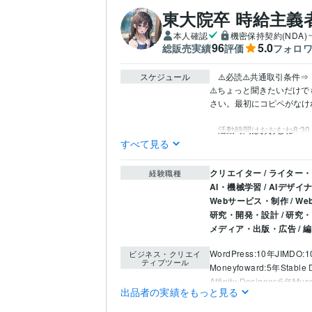
東大院卒 時給主義者
本人確認
機密保持契約(NDA)
96
5.0
総販売実績
評価
フォロ
スケジュール
　⚠️必読⚠️共通取引条件⇒　https:
⚠️ちょっと聞きたいだけ
さい。最初にコピペがなけ
　活動時間はおおむね8:30～
すべて見る
クリエイター / ライター
経験職種
AI・機械学習 / AIデザイ
Webサービス・制作 / 
研究・開発・設計 / 研究
メディア・出版・広告 /
WordPress:10年
JIMDO:
ビジネス・クリエイ
ティブツール
Moneyfoward:5年
Stable 
Affinity Designer:6年
Mus
出品者の実績をもっと見る
ライティング・翻訳
小
得意分野