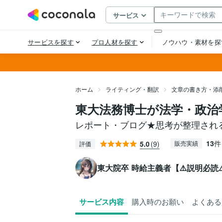
ホーム
ライティング・翻訳
文章の書き方・添
東大法務博士が法学・政治
レポート・ブログ★思考が整理され
13
件
5.0
(9)
販売実績
評価
東大院卒 時給主義者【⚠️説明必読⚠
サービス内容
購入時のお願い
よくある