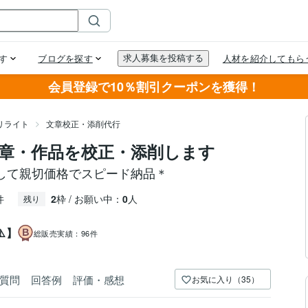
会員登録で10％割引クーポンを獲得！
リライト
文章校正・添削代行
章・作品を校正・添削します
して親切価格でスピード納品＊
件
2
枠 / お願い中：
0
人
残り
️】
総販売実績：
96件
質問
回答例
評価・感想
お気に入り（35）