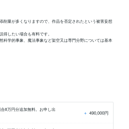
添削量が多くなりますので、作品を否定されたという被害妄想
説得したい場合も有料です。

然科学的事象、魔法事象など架空又は専門分野については基本
場合8万円分追加無料。お申し出
＋
490,000円