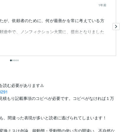
1年前
と
たが、依頼者のために、何が最善かを常に考えている方
と
ボ
頼途中で、ノンフィクション大賞に、提出となりました
も
入選はできたかも...
を読む必要があります⚠️

8291
見積もり記載事項のコピペが必要です。コピペがなければ１万
も、間違った表現が多いと読者に逃げられてしまいます！

変換ミスは勿論、能動態・受動態の使い方の間違い、不自然な