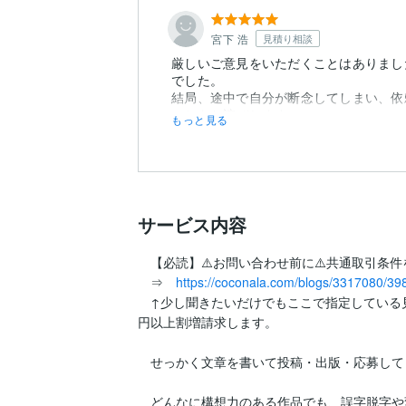
宮下 浩
見積り相談
厳しいご意見をいただくことはありまし
でした。
結局、途中で自分が断念してしまい、依
ことをお詫びします。
もっと見る
おそらく、彼の言うとおりにしていれば、
サービス内容
　【必読】⚠️お問い合わせ前に⚠️共通取引条件
　⇒　
https://coconala.com/blogs/3317080/39
　↑少し聞きたいだけでもここで指定している
円以上割増請求します。

　せっかく文章を書いて投稿・出版・応募して
　どんなに構想力のある作品でも、誤字脱字や