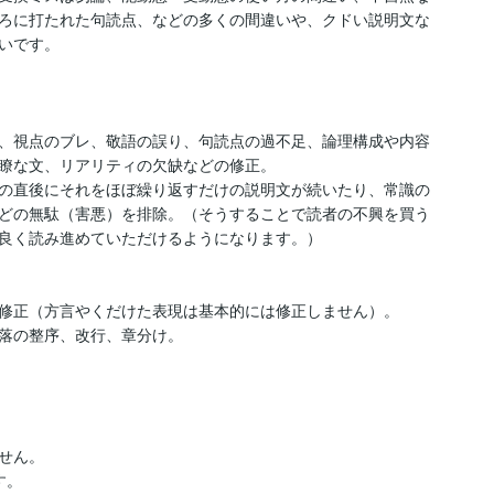
ろに打たれた句読点、などの多くの間違いや、クドい説明文な
いです。

、視点のブレ、敬語の誤り、句読点の過不足、論理構成や内容
瞭な文、リアリティの欠缺などの修正。

の直後にそれをほぼ繰り返すだけの説明文が続いたり、常識の
どの無駄（害悪）を排除。（そうすることで読者の不興を買う
良く読み進めていただけるようになります。）

修正（方言やくだけた表現は基本的には修正しません）。

落の整序、改行、章分け。

ん。

。
