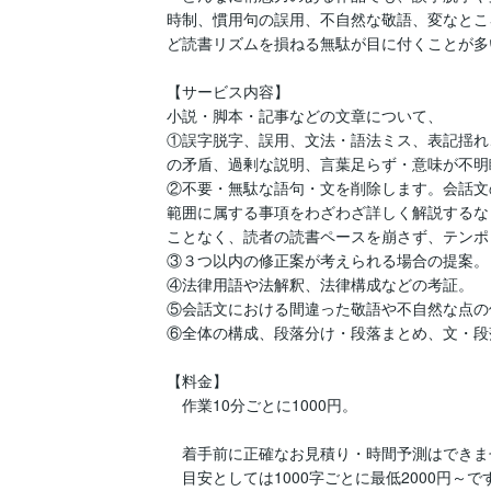
時制、慣用句の誤用、不自然な敬語、変なとこ
ど読書リズムを損ねる無駄が目に付くことが多
【サービス内容】

小説・脚本・記事などの文章について、

①誤字脱字、誤用、文法・語法ミス、表記揺れ
の矛盾、過剰な説明、言葉足らず・意味が不明
②不要・無駄な語句・文を削除します。会話文
範囲に属する事項をわざわざ詳しく解説するな
ことなく、読者の読書ペースを崩さず、テンポ
③３つ以内の修正案が考えられる場合の提案。

④法律用語や法解釈、法律構成などの考証。

⑤会話文における間違った敬語や不自然な点の
⑥全体の構成、段落分け・段落まとめ、文・段
【料金】

　作業10分ごとに1000円。

　着手前に正確なお見積り・時間予測はできませ
　目安としては1000字ごとに最低2000円～です