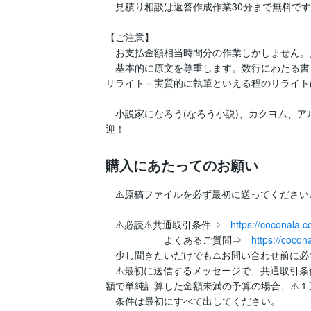
　見積り相談は返答作成作業30分まで無料です
【ご注意】

　お支払金額相当時間分の作業しかしません。
　基本的に原文を尊重します。数行にわたる書
リライト＝実質的に執筆といえる程のリライト
　小説家になろう(なろう小説)、カクヨム、アル
迎！
購入にあたってのお願い
　⚠️原稿ファイルを必ず最初に送ってください⚠️
　⚠️必読⚠️共通取引条件⇒　
https://coconala
　　　　　　よくあるご質問⇒　
https://coco
　少し聞きたいだけでも⚠️お問い合わせ前に必ず
　⚠️最初に送信するメッセージで、共通取引条
額で単純計算した金額未満の予算の場合、⚠️１万
　条件は最初にすべて出してください。
