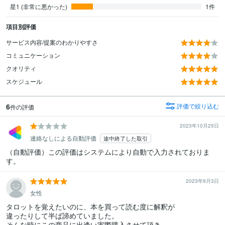
星1 (非常に悪かった)
1件
項目別評価
サービス内容/提案のわかりやすさ
コミュニケーション
クオリティ
スケジュール
6
評価で絞り込む
件の評価
2023年10月25日
連絡なしによる自動評価
途中終了した取引
（自動評価）この評価はシステムにより自動で入力されておりま
す。
2023年9月3日
女性
タロットを覚えたいのに、本を買って読む度に解釈が

違ったりして半ば諦めていました。

そんな時にこの商品に出逢い実際購入させて頂き、
