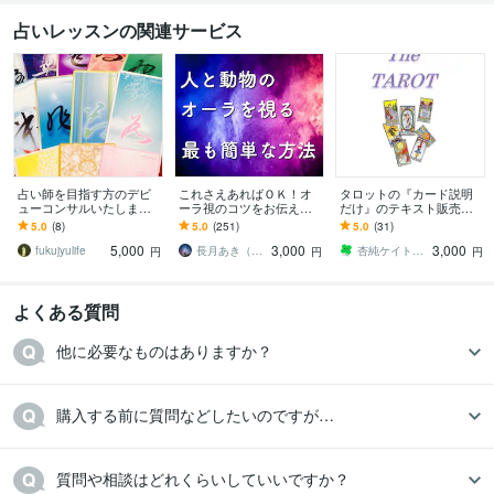
占いレッスンの関連サービス
占い師を目指す方のデビ
これさえあればＯＫ！オ
タロットの『カード説明
ューコンサルいたします
ーラ視のコツをお伝えし
だけ』のテキスト販売し
占い師として初めての収
ます 人と動物のオーラの
ます 新米占い師さんにお
5.0
(8)
5.0
(251)
5.0
(31)
入を目指す方へ5年で1万
見方をお渡し【リーディ
ススメ２。鑑定前にスマ
5,000
3,000
3,000
件の実績で指導
ングシート付き】
ホで確認できて便利
fukujyulife
長月あき（aki）
杏純ケイト アンジュケイト
円
円
円
よくある質問
他に必要なものはありますか？
購入する前に質問などしたいのですが…
質問や相談はどれくらいしていいですか？