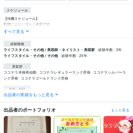
スケジュール
【待機スケジュール】

私情によりしばらく未定です。
すべて見る
経験職種
ライフスタイル・その他 / 美容師・ネイリスト・美容家
経験年数 : 3年
ライフスタイル・その他 / その他
経験年数 : 25年
受賞歴
ココナラ本格再始動
ココナラレギュラーランク昇格
ココナラシルバーラ
ンク昇格
ココナラゴールドランク昇格
資格・検定
出品者の実績をもっと見る
児童指導員
取得年 : 2017年
強度行動障害支援者
取得年 : 2018年
児童指導員任用資格
取得年 : 2016年
出品者のポートフォリオ
もっと見る
得意分野
占い
総合占い
相手の気持ち占い
じっくり恋愛占い
お子さんの気持ち占
い