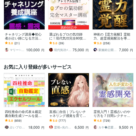
満枠対応中
チャネリング講座◆初心
選ばれるプロの気功師
神術の【霊力覚醒】霊能
者が占い師になる方法教
に！現代気功完全80技講
力、超霊感覚醒法を導き
えます エネルギー伝授◆
座ます 情報空間を書き換
ます 霊能力や霊感を求め
5.0
(21)
5.0
(39)
5.0
(258)
すぐに占い師としてデビ
えて気功の本質までわか
る方へ『霊的奥義伝承
100,000
75,000
7,000
ューできます☆ミ
る100冊超のテキスト
者』が霊能力伝授します
マリー✨霊感霊視占い✨気持ち、復縁、複雑
現代気功⚡神念伝達師＠SHANTY巫香
新施術公開→≪相手意識強制変化≫◆星桜龍
円
円
円
お気に入り登録が多いサービス
四柱推命の命式表＆鑑定
直感に自信｜ブレないチ
霊視入門！霊感占いのや
書自動生成ツールを提供
ャネリング感覚を育てま
り方を７日間レクチャー
します 複数の流派に対応
す ✨“誰かに確認する”を卒
します 初心者OK♡副業占
5.0
(859)
5.0
(777)
4.8
(729)
し、大三合会局、天剋地
業しませんか？
い師への道を開くサポー
18,000
6,500
9,500
冲等も自動表示します
トをします
占いプログラマDeguchi
霊視×光の柱 カルマ先生
カヤ◆恋愛占いカウンセラー
円
円
円