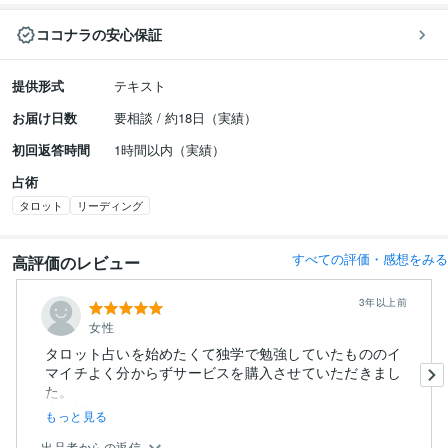
ココナラの安心保証
提供形式
テキスト
お届け日数
要相談 / 約18日（実績）
初回返答時間
1時間以内（実績）
占術
タロット
リーディング
すべての評価・感想をみる
高評価のレビュー
3年以上前
女性
タロット占いを始めたくて独学で勉強していたもののイ
マイチよく分からずサービスを購入させていただきまし
た。
本を読んだだけ...
もっと見る
出品者からの返信