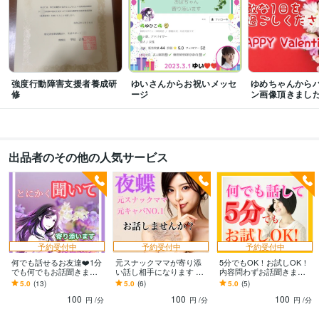
スピリチュアル
占い
タロット
オラクルカード
リーディング
鑑定
悩み相談・カウンセリング
発達育児相談
話し相手
悩み相談
愚痴聞き
夜職の私とお話
発達障害
ADHD
ASD
発達育児
悩み
相談
愚痴
人間不信
療育
毒親
強度行動障害支援者養成研
ゆいさんからお祝いメッセ
ゆめちゃんから
修
ージ
ン画像頂きまし
出品者のその他の人気サービス
予約受付中
予約受付中
予約受付中
何でも話せるお友達❤️1分
元スナックママが寄り添
5分でもOK！お試しOK！
でも何でもお話聞きます
い話し相手になります 雑
内容問わずお話聞きます
悩み/眠れない時/愚痴/誰か
談/楽しい話/愚痴/飲み雑/
今すぐ話したい、聞いて
5.0
(13)
5.0
(6)
5.0
(5)
と繋がっていたい/寂しい/
ママにお任せあれ！✨
欲しいなど、内容問いま
100
100
100
雑談
せん❤️
円
/分
円
/分
円
/分