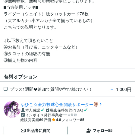
③無断転載、無断商用転載は禁止しております。

⬛︎当方使用デッキ⬛︎

ライダー（ウェイト）版タロットカード78枚

（大アルカナ+小アルカナ全て揃っているもの）

こちらでの説明となります。

↓以下教えて頂きたいこと

④お名前（呼び名、ニックネームなど）

⑤タロットの経験の有無

⑥揃えた物の内容
有料オプション
＋
1,000円
プラス1週間❤️追加で質問や学び続けたい！
ゆひこ☆全力投球心全開放サポーター
本人確認
機密保持契約(NDA)
インボイス発行事業者
未登録
総販売実績
69
評価
4.8
フォロワー
85
出品者に質問
フォロー
85