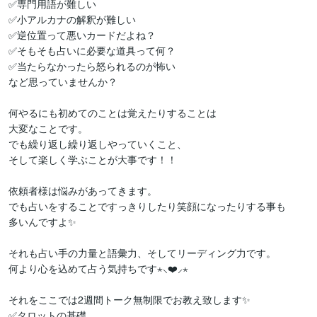
✅専門用語が難しい

✅小アルカナの解釈が難しい

✅逆位置って悪いカードだよね？

✅そもそも占いに必要な道具って何？

✅当たらなかったら怒られるのが怖い

など思っていませんか？

何やるにも初めてのことは覚えたりすることは

大変なことです。

でも繰り返し繰り返しやっていくこと、

そして楽しく学ぶことが大事です！！

依頼者様は悩みがあってきます。

でも占いをすることですっきりしたり笑顔になったりする事も

多いんですよ✨

それも占い手の力量と語彙力、そしてリーディング力です。

何より心を込めて占う気持ちです⋆⸜❤️⸝‍⋆

それをここでは2週間トーク無制限でお教え致します✨

✅タロットの基礎
