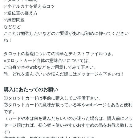
✅小アルカナを覚えるコツ

✅逆位置の捉え方

✅練習問題

などなど

ここだけ勉強したいなどのご要望があれば初めに仰ってください
ね！

タロットの基礎についての簡単なテキストファイルつき。

※タロットカード自体の意味合いについては、

ご自身で本やwebなどをご用意してみて下さい。

尚、どれを選んでいいか悩んだ際にはメッセージを下さいね！
購入にあたってのお願い
①タロットカードは事前に購入してご準備下さい。

②タロットカードの意味が載っている本やwebページもあると便利
です。

（カードや本は何を選んだらいいのか迷った場合は、購入前にメッ
セージ頂ければ、初心者～使いやすいおすすめの品をお教え致しま
す）
