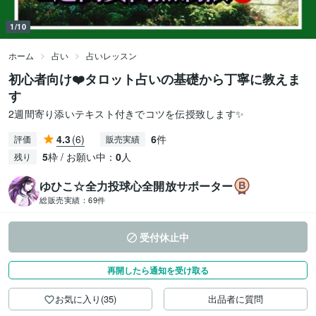
1/10
ホーム
占い
占いレッスン
初心者向け❤️タロット占いの基礎から丁寧に教えま
す
2週間寄り添いテキスト付きでコツを伝授致します✨
4.3
(6)
6
件
評価
販売実績
5
枠 / お願い中：
0
人
残り
ゆひこ☆全力投球心全開放サポーター
総販売実績：
69件
受付休止中
再開したら通知を受け取る
お気に入り(35)
出品者に質問