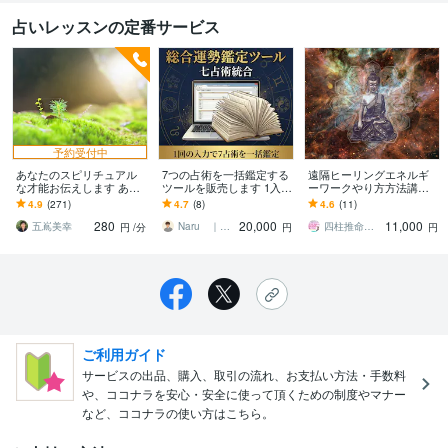
占いレッスンの定番サービス
予約受付中
あなたのスピリチュアル
7つの占術を一括鑑定する
遠隔ヒーリングエネルギ
な才能お伝えします あな
ツールを販売します 1入力
ーワークやり方方法講座
たの能力は決して「気の
で7占術を一括鑑定。商用
します スピリチュアル/浄
4.9
(271)
4.7
(8)
4.6
(11)
せい」ではありません。
ライセンス標準付属
化/チャネリングの動画と
280
20,000
11,000
同業者様歓迎
台本テンプレート
五嶌美幸
Naru ｜ツール開発＆自動化
四柱推命講座が安い！占いと占い集客の学校
円
/分
円
円
ご利用ガイド
サービスの出品、購入、取引の流れ、お支払い方法・手数料
や、ココナラを安心・安全に使って頂くための制度やマナー
など、ココナラの使い方はこちら。