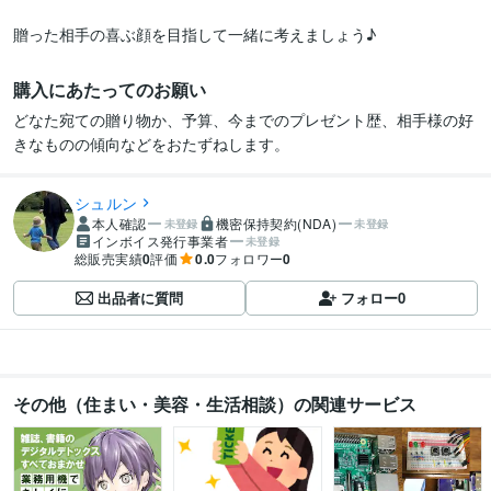
贈った相手の喜ぶ顔を目指して一緒に考えましょう♪
購入にあたってのお願い
どなた宛ての贈り物か、予算、今までのプレゼント歴、相手様の好
きなものの傾向などをおたずねします。
シュルン
本人確認
機密保持契約(NDA)
未登録
未登録
インボイス発行事業者
未登録
総販売実績
0
評価
0.0
フォロワー
0
出品者に質問
フォロー
0
その他（住まい・美容・生活相談）の関連サービス