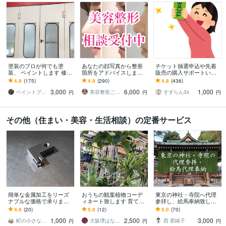
塗装のプロが何でも塗
あなたの顔写真から整形
チケット抽選申込や先着
装、 ペイントします 修理
箇所をアドバイスします
販売の購入サポートいた
塗装可能かどうかまずは
整形歴17年の経験を活か
します 申込口数の必要な
4.9
(175)
4.9
(290)
4.8
(436)
ご相談下さい。
し、丁寧にアドバイスし
方、チケ発が出来ない方
3,000
6,000
1,000
ます
は是非ご連絡下さい。
ペイントプロK
美容整形ごまちゃん
すずらん3s
円
円
円
その他（住まい・美容・生活相談）の定番サービス
簡単な金属加工をリーズ
おうちの観葉植物コーデ
東京の神社・寺院へ代理
ナブルな価格で承ります
ィネート致します 育てや
参拝し、絵馬奉納致しま
マシニングやボール盤で
すく、長く楽しめるグリ
す ☆東京23区内であれ
4.9
(20)
5.0
(12)
5.0
(70)
丁寧に製作。
ーンをご提案します。
ば、どの神社・寺院でも
1,000
2,500
3,000
対応致します☆
町の小さな加工屋さん
大阪堺はなみどり
西 那緒子
円
円
円