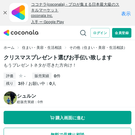
ホーム
住まい・美容・生活相談
その他（住まい・美容・生活相談）
クリスマスプレゼント選びお手伝い致します
もうプレゼントネタが尽きた方向け！
-
0
件
評価
販売実績
3
枠 / お願い中：
0
人
残り
シュルン
総販売実績：
0件
購入画面に進む
無料で見積り相談