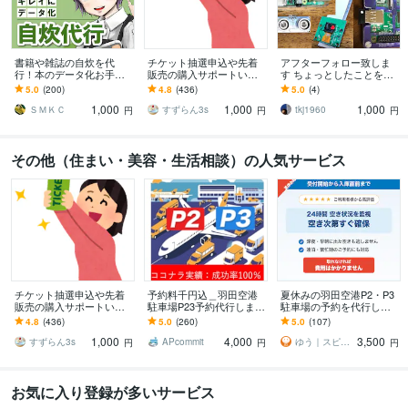
書籍や雑誌の自炊を代
チケット抽選申込や先着
アフターフォロー致しま
行！本のデータ化お手伝
販売の購入サポートいた
す ちょっとしたことを気
いします オプション無料
します 申込口数の必要な
軽に問い合わせ
5.0
(200)
4.8
(436)
5.0
(4)
対応、業務用断裁機とス
方、チケ発が出来ない方
1,000
1,000
1,000
キャナでプロの仕上がり
は是非ご連絡下さい。
ＳＭＫＣ
すずらん3s
tkj1960
円
円
円
その他（住まい・美容・生活相談）の人気サービス
チケット抽選申込や先着
予約料千円込＿羽田空港
夏休みの羽田空港P2・P3
販売の購入サポートいた
駐車場P23予約代行します
駐車場の予約を代行しま
します 申込口数の必要な
[実績100%※の成功率/1000
す 手数料込み・満車もキ
4.8
(436)
5.0
(260)
5.0
(107)
方、チケ発が出来ない方
円込！]評価を参照下さい
ャンセル待ち対応
1,000
4,000
3,500
は是非ご連絡下さい。
すずらん3s
APcommit
ゆう｜スピード予約代行
円
円
円
お気に入り登録が多いサービス