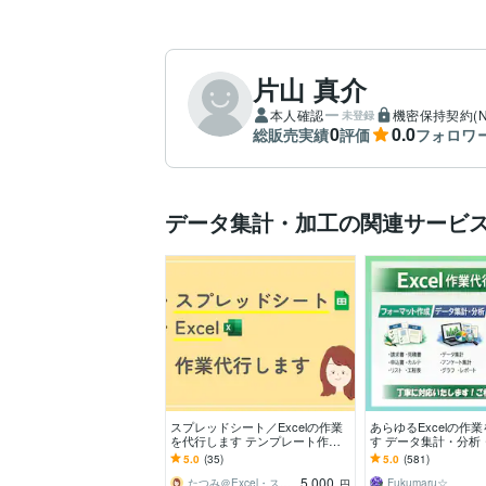
片山 真介
本人確認
機密保持契約(N
未登録
0
0.0
総販売実績
評価
フォロワ
データ集計・加工の関連サービ
スプレッドシート／Excelの作業
あらゆるExcelの作
を代行します テンプレート作
す データ集計・分析
成、データ整理、集計などご相談
作成いたします！
5.0
(35)
5.0
(581)
ください
5,000
たつみ＠Excel・スプシで業務効率化
Fukumaru☆
円