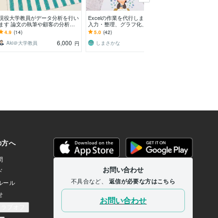
現役大学教員がデータ分析を行い
Excelの作業を代行します データ
データ集計・分
ます 論文の執筆や顧客の分析な
入力・整理、グラフ化、テンプレ
行います アン
ど、個人から企業まで柔軟に対応
ート作成など！
様々なデータに
4.9
(14)
5.0
(42)
-
(1)
します
6,000
3,000
Aki＠大学教員
しまさかな
kohamatk
円
円