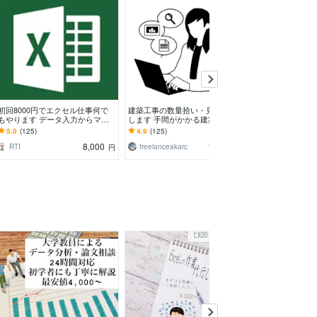
初回8000円でエクセル仕事何で
建築工事の数量拾い・見積作成致
営業効率を最大
もやります データ入力からマク
します 手間がかかる建築工事の
トを作成・整備
ロ作成まで 初回8000円
積算、数量拾い、見積書作成行い
を防ぐ安全環境
5.0
(125)
4.9
(125)
5.0
(275)
ます。
追記・整形も即
8,000
12,000
RTI
freelanceakarc
pencat
円
円