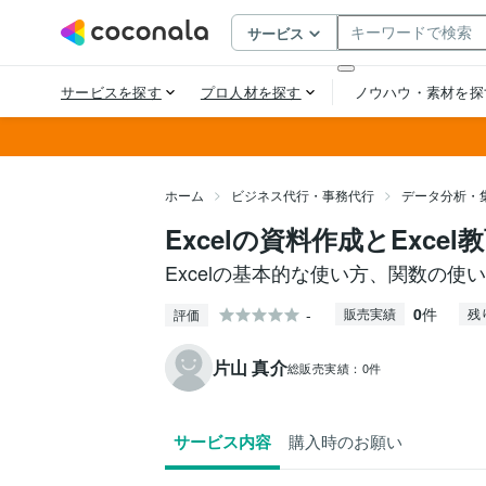
ホーム
ビジネス代行・事務代行
データ分析・
Excelの資料作成とExce
Excelの基本的な使い方、関数の
0
件
-
販売実績
残
評価
片山 真介
総販売実績：
0件
サービス内容
購入時のお願い