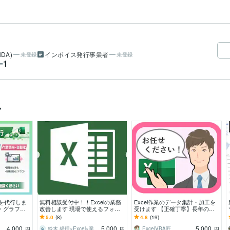
DA)
インボイス発行事業者
未登録
未登録
1
ー
ス
業を代行しま
無料相談受付中！！Excelの業務
Excel作業のデータ集計・加工を
・グラフを
改善します 現場で使えるフォー
受けます 【正確丁寧】長年の経
マット・自動化を実務経験者が設
験と豊富な実績でご満足いただい
5.0
(8)
4.8
(19)
計します
てます！
4,000
5,000
5,000
鈴木 経理×Excel×業務効率
ExcelVBA匠
円
円
円