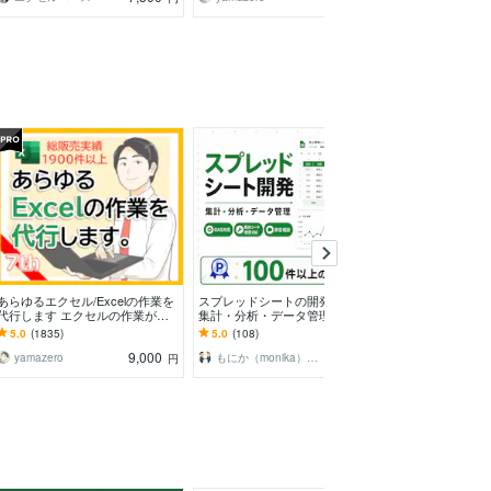
あらゆるエクセル/Excelの作業を
スプレッドシートの開発します
あらゆるExce
代行します エクセルの作業が苦
集計・分析・データ管理のスプレ
す データ集計
手なあなたに：マクロVBAにも対
ッドシート
作成いたします
5.0
(1835)
5.0
(108)
5.0
(581)
応します
9,000
3,000
yamazero
もにか（monika）＠もに開発
Fukumaru☆
円
円