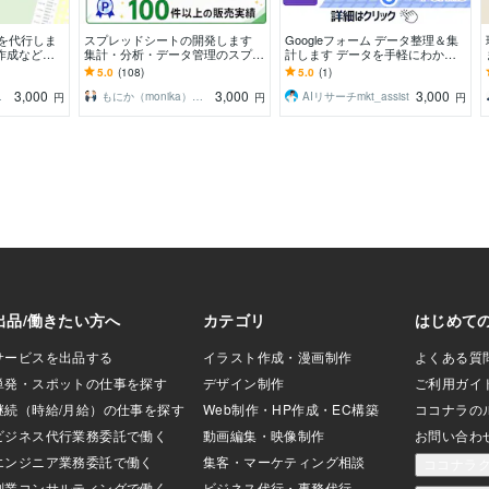
成を代行しま
スプレッドシートの開発します
Googleフォーム データ整理＆集
作成など対
集計・分析・データ管理のスプレ
計します データを手軽にわかり
ッドシート
やすく！ すぐ使えるカタチでご
5.0
(108)
5.0
(1)
提供！
3,000
3,000
3,000
業務改善
もにか（monika）＠もに開発
AIリサーチmkt_assist
円
円
円