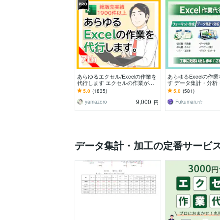
あらゆるエクセル/Excelの作業を
あらゆるExcelの作
代行します エクセルの作業が苦
す データ集計・分析
手なあなたに：マクロVBAにも対
作成いたします！
5.0
(1835)
5.0
(581)
応します
9,000
yamazero
Fukumaru☆
円
データ集計・加工の定番サービ