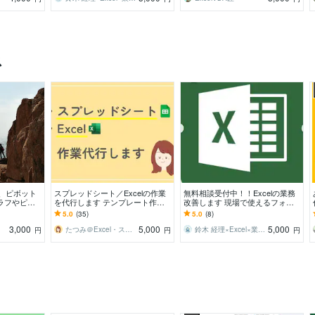
ス
フ、ピボット
スプレッドシート／Excelの作業
無料相談受付中！！Excelの業務
ラフやピボ
を代行します テンプレート作
改善します 現場で使えるフォー
て集計したい
成、データ整理、集計などご相談
マット・自動化を実務経験者が設
5.0
(35)
5.0
(8)
ください
計します
3,000
5,000
5,000
たつみ＠Excel・スプシで業務効率化
鈴木 経理×Excel×業務効率
円
円
円