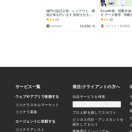
樋門の設計計算、レイアウト、構
Excel作業・関数作
造計算を行います 技術士が土木
す データ整理・関数
ビジネスで水理・構造計算、設計
応可能です
5.0
(1)
5.0
(2)
をします。
10,000
bbhashi
カピリナ｜BtoB資料・
円