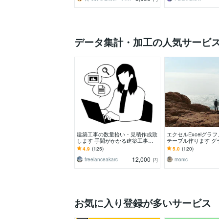
データ集計・加工の人気サービ
建築工事の数量拾い・見積作成致
エクセルExcelグラ
します 手間がかかる建築工事の
テーブル作ります グ
積算、数量拾い、見積書作成行い
ットテーブルを使っ
4.9
(125)
5.0
(120)
ます。
方ご依頼ください！
12,000
freelanceakarc
monic
円
お気に入り登録が多いサービス