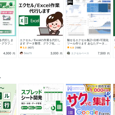
業を代行しま
エクセル／Excelの作業を代行し
魅せるエクセル集計•分析•可視化
・グラフを
ます データ整理、グラフ化、テ
ツール作ります あなたデータを
ンプレート作成、様式作成等
効果的に分析&可視化して価値を
5.0
(437)
4.9
(188)
上げませんか？
4,000
3,000
7,500
Sea75
エクセルベース
円
円
円
ス