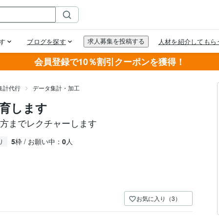
会員登録で10％割引クーポンを獲得！
集計代行
データ集計・加工
l教育します
使い方までレクチャーします
5
枠 / お願い中：
0
人
り
お気に入り（3）