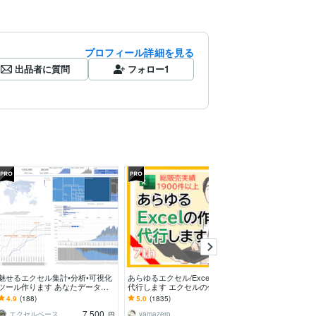
プロフィール詳細を見る
出品者に質問
フォロー
1
魅せるエクセル集計•分析•可視化
あらゆるエクセル/Excelの作業を
集計作業なんで
ツール作ります あなたデータを
代行します エクセルの作業が苦
す 至急の依頼
効果的に分析&可視化して価値を
手なあなたに：マクロVBAにも対
タの集計も承り
4.9
(188)
5.0
(1835)
5.0
(70)
上げませんか？
応します
7,500
9,000
エクセルベース
yamazero
とにとにさん
円
円