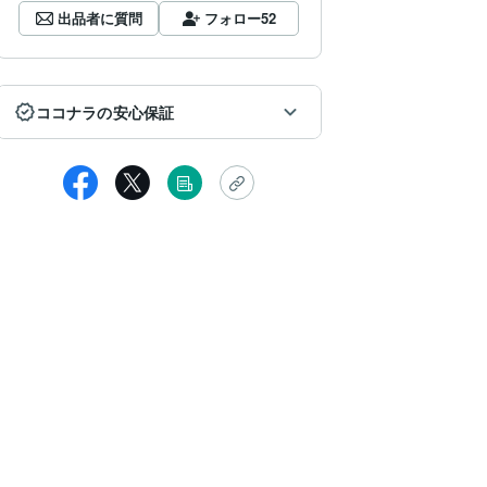
出品者に質問
フォロー
52
ココナラの安心保証
匿名
ヤ暦について興味があったのでお願いいたしました。
心者だったのでやり方などわからなかったのですが、