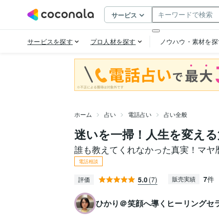
ホーム
占い
電話占い
占い全般
迷いを一掃！人生を変える
誰も教えてくれなかった真実！マヤ
電話相談
7
件
5.0
(7)
販売実績
評価
ひかり＠笑顔へ導くヒーリングセ