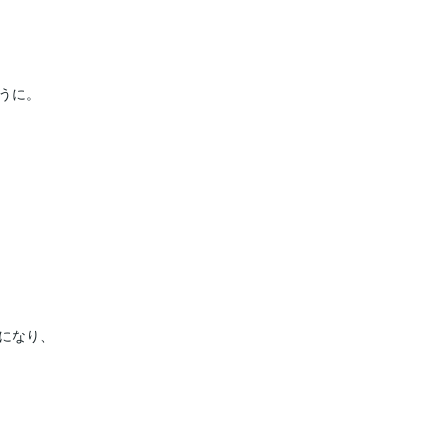
に。

になり、
