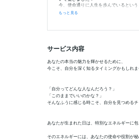
今、使命通りに人生を歩んでいるという
す。
もっと見る
メッセンジャーとして、自分が伝えたいこ
サービス内容
あなたの本当の魅力を輝かせるために、

今こそ、自分を深く知るタイミングかもしれませ
「自分ってどんな人なんだろう？」

「このままでいいのかな？」

そんなふうに感じる時こそ、自分を見つめるチ
あなたが生まれた日は、特別なエネルギーに包
そのエネルギーには、あなたの使命や役割が秘