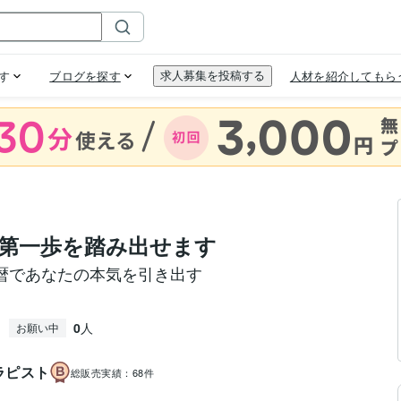
第一歩を踏み出せます
暦であなたの本気を引き出す
0
人
お願い中
ラピスト
総販売実績：
68件