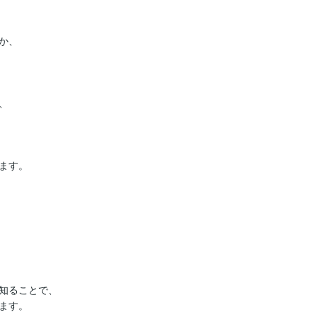
、



す。

知ることで、

す。
