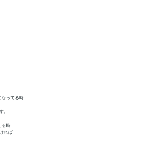
なってる時

。

る時

れば
