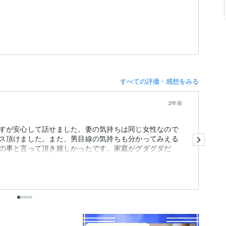
すべての評価・感想をみる
2年前
すが安心して話せました。妻の気持ちは同じ女性なので
こ
ス頂けました。また、男目線の気持ちも分かってみえる
か
の事と言って頂き嬉しかったです。家庭がグダグダだ
た
色
も
出