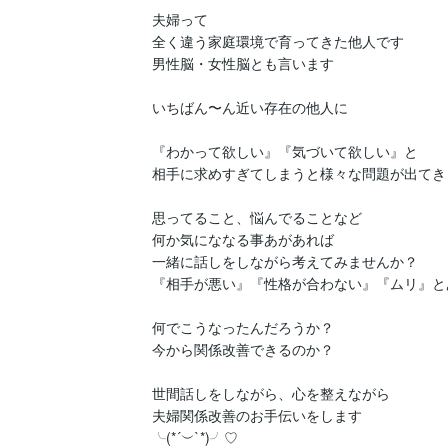
夫婦って

全く違う家庭環境で育ってきた他人です

男性脳・女性脳とも言います

いちばん〜ん近い存在の他人に

『わかって欲しい』『気づいて欲しい』と

相手に求めすぎてしまうと様々な問題が出てきま
思ってること、悩んでることなど

何か気にななる事あがあれば

一緒に話しをしながら考えてみませんか？

『相手が悪い』『性格が合わない』『ムリ』と
何でこうなったんだろうか？

今から関係改善できるのか？

世間話しをしながら、心を整えながら

夫婦関係改善のお手伝いをします

╰(*´︶`*)╯♡
