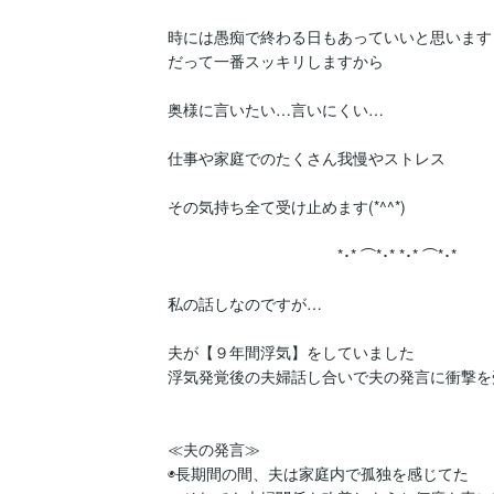
時には愚痴で終わる日もあっていいと思います

だって一番スッキリしますから

奥様に言いたい…言いにくい…

仕事や家庭でのたくさん我慢やストレス

その気持ち全て受け止めます(*^^*)

　　　　　　　　　　　*･* ⌒*･* *･* ⌒*･*

私の話しなのですが…

夫が【９年間浮気】をしていました

浮気発覚後の夫婦話し合いで夫の発言に衝撃を
≪夫の発言≫

◉長期間の間、夫は家庭内で孤独を感じてた
