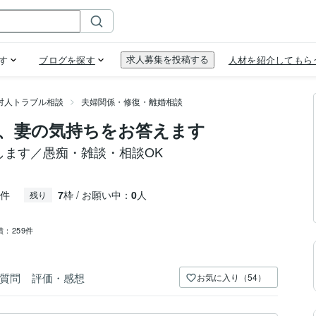
対人トラブル相談
夫婦関係・修復・離婚相談
、妻の気持ちをお答えます
します／愚痴・雑談・相談OK
件
7
枠 / お願い中：
0
人
残り
績：
259件
質問
評価・感想
お気に入り（54）