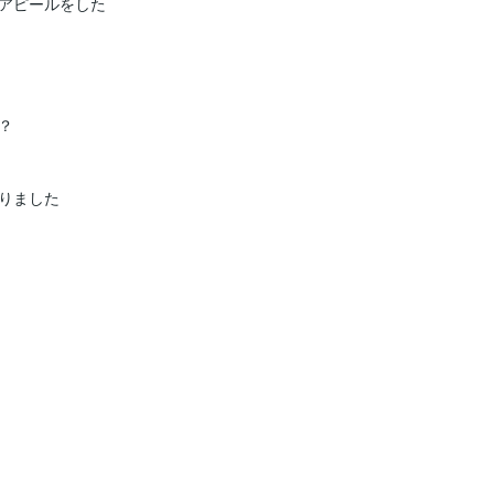
アピールをした



りました
