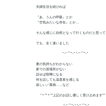
夫婦生活を続ければ

『あ、うんの呼吸』とか

『空気みたいな存在』とか…

そんな感じに自然となって行くものだと思ってま
でも、全く違いました

　　　　　　　　*･* ⌒*･* *･* ⌒*･*

妻の気持ちがわからない

家での居場所がない

話せば喧嘩になる

何を話しても温度差を感じる

寂しい／孤独……など

　 *＊**＊**上記のお話し優しく受け止めます**＊*
　　　　　　　　 *･* ⌒*･* *･* ⌒*･*　　　　