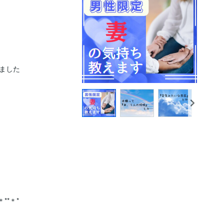
した

*＊*

　　　　　
