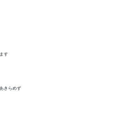
す

あきらめず
