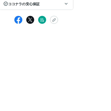
ココナラの安心保証
男性
の度はありがとうございます。
こさんのアドバイスで 先ずやることが明確になって行動することがで
。
々と行動に移すと元気が出ます。
っと見る
品者からの返信