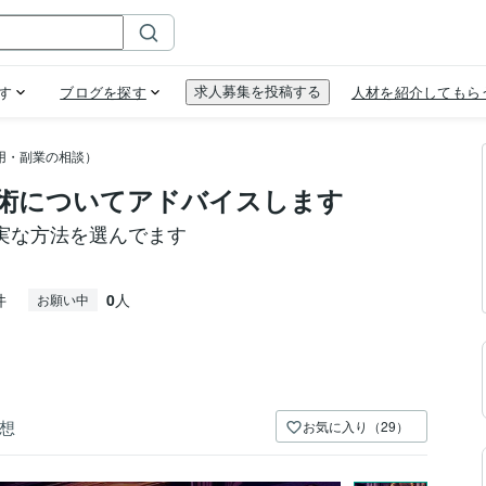
用・副業の相談）
術についてアドバイスします
実な方法を選んでます
件
0
人
お願い中
想
お気に入り（29）