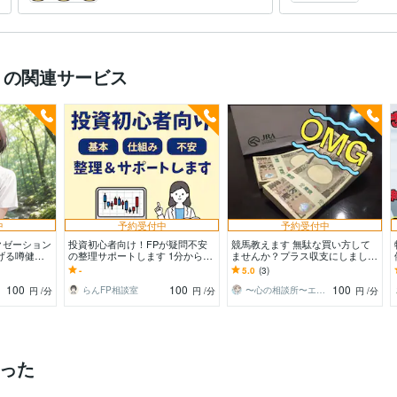
等、検
）の関連サービス
中
予約受付中
予約受付中
クゼーション
投資初心者向け！FPが疑問不安
競馬教えます 無駄な買い方して
げる噂健全
の整理サポートします 1分からの
ませんか？プラス収支にしましょ
ンの質問疑問
短い時間からでもOKです！
う！
-
5.0
(3)
100
100
100
らんFP相談室
〜心の相談所〜エガオ
円
/分
円
/分
円
/分
かった