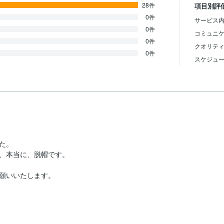
28件
項目別評
0件
サービス内
0件
コミュニ
0件
クオリテ
0件
スケジュ
。

、本当に、脱帽です。

願いいたします。
