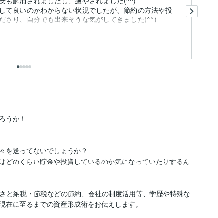
も解消されましたし、癒やされました(^^)
投
して良いのかわからない状況でしたが、節約の方法や投
僕
将
投
も
ろうか！

々を送ってないでしょうか？

はどのくらい貯金や投資しているのか気になっていたりするん
、ふるさと納税・節税などの節約、会社の制度活用等、学歴や特殊な
現在に至るまでの資産形成術をお伝えします。
