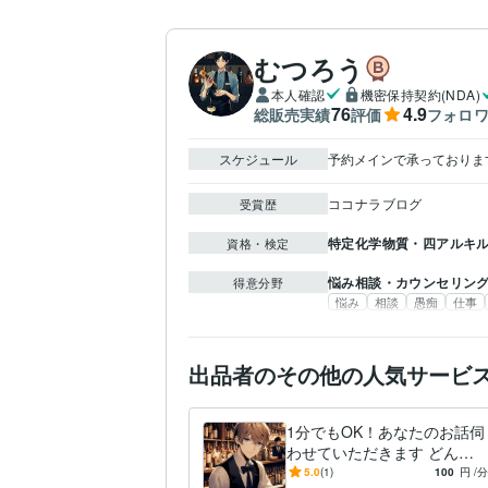
むつろう
本人確認
機密保持契約(NDA)
76
4.9
総販売実績
評価
フォロ
スケジュール
予約メインで承っておりま
ココナラブログ
受賞歴
特定化学物質・四アルキ
資格・検定
悩み相談・カウンセリン
得意分野
悩み
相談
愚痴
仕事
出品者のその他の人気サービ
1分でもOK！あなたのお話伺
わせていただきます どんな
内容でもお気軽にお話くださ
5.0
(1)
100
円
/分