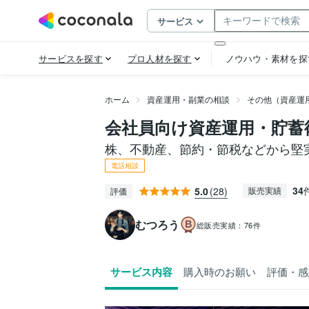
ホーム
資産運用・副業の相談
その他（資産運
会社員向け資産運用・貯蓄
株、不動産、節約・節税などから堅
電話相談
34
5.0
(28)
販売実績
評価
むつろう
総販売実績：
76件
サービス内容
購入時のお願い
評価・感