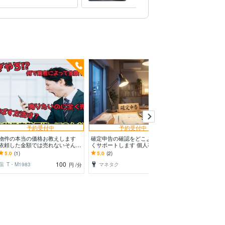
討すべきこと
予約受付中
予約受付中
予約
物件の本当の価格お教えします
確定申告の確認をどこよりもお安
ひと味違った資
依頼した金額では売れないそんな
くサポートします 個人事業主の
ります 富裕層
貴方に本当のことお伝えします。
方や確定申告でお困りの方にFP
由を手に入れる
5.0
(1)
5.0
(2)
-
視点でお伝えします
リオ
100
160
T・M1983
マネタク
すきぴお＠SP
円
/分
円
/分