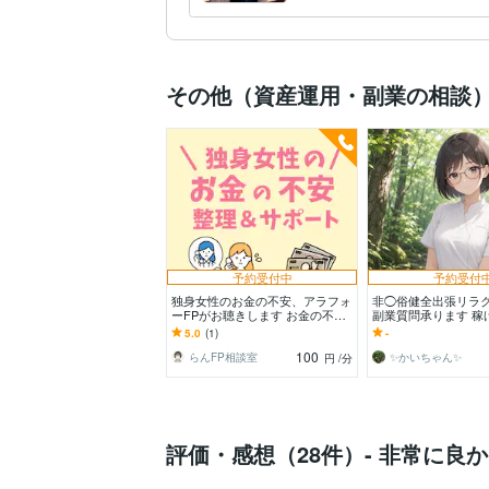
い♪
その他（資産運用・副業の相談
予約受付中
予約受付
独身女性のお金の不安、アラフォ
非◯俗健全出張リラ
ーFPがお聴きします お金の不安
副業質問承ります 稼
について整理＆サポート！
出張リラクゼーショ
5.0
(1)
-
にお答え♪女性限定
100
らんFP相談室
✨️かいちゃん✨️
円
/分
評価・感想（28件）- 非常に良