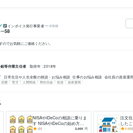
インボイス発行事業者
未登録
58
ワー
すのでお気軽にご連絡ください。
ル鉛等作業主任者
取得年 : 2018年
グ
日常生活や人生全般の雑談・お悩み相談
仕事のお悩み相談
会社員の資産運
恋愛
育児
人間関係
男性目線
投資
資産運用
ス
NISAやiDeCoの相談に乗りま
注文住
す NISAやiDeCoの始め方、
したこ
選び方をお手伝いします
ハウス
-
(1)
2,000
円
5.0
(1)