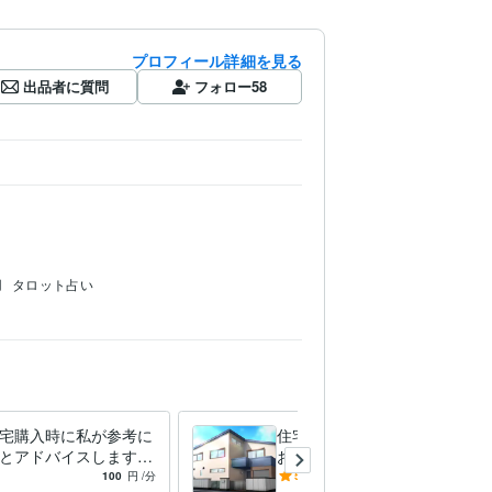
プロフィール詳細を見る
出品者に質問
フォロー
58
用
タロット占い
宅購入時に私が参考に
住宅購入時に検討したことを
とアドバイスします
お伝えします 最低サービス
メーカー選定、間取り
価格の3000円で提供します♪
100
円
/分
5.0
(1)
3,000
円
/60分