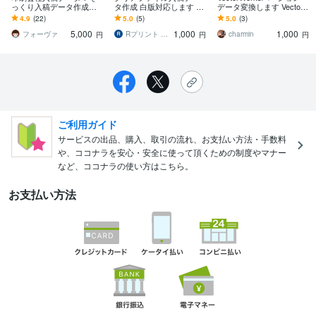
っくり入稿データ作成し
タ作成 白版対応します 10
データ変換します Vector
ます ビジネスや販促に必
00円〜見積必須印刷OKデ
Works2017〜2026の各種
4.9
(22)
5.0
(5)
5.0
(3)
要な商品から推し活グッ
ータ制作Illustrator
データ変換
5,000
1,000
1,000
ズなどまで対応可能
フォーヴァ
Rプリント CN支店
charmin
円
円
円
ご利用ガイド
サービスの出品、購入、取引の流れ、お支払い方法・手数料
や、ココナラを安心・安全に使って頂くための制度やマナー
など、ココナラの使い方はこちら。
お支払い方法