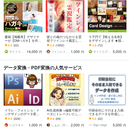
書籍【掲載有】デザイナ
彼との魂のつながりを霊
５千円で【映える名刺】
ーが【DMハガキ】を作り
視でツインレイ鑑定しま
をデザインします ★脱よ
ます ★顧客に直接訴求可
す 気になる彼とつながる
くある名刺。貴方らしさ
5.0
(22)
5.0
(1852)
4.9
(72)
能ツールのDMは大切に
ことができるのか鑑定し
を演出
14,000
1,000
5,000
ます
サイトスグ／実績800件
ツインレイ縁結び専門鑑定士✢神結シオン✢
サイトスグ／実績800件
円
円
円
データ変換・PDF変換の人気サービス
イラレ・フォトショ・イ
AI生成画像→編集可能デ
印刷会社にそのまま入稿
ンデザインのデータ変換
ータにトレースいたしま
できるデータを作成しま
します デザイン作成のご
す ☆AI画像、そのまま
す 印刷会社経験者が入稿
5.0
(329)
4.9
(29)
5.0
(22)
相談はDMより受けており
「使えない問題」解決し
データ作成 スピーディ
1,000
2,000
5,000
ます
ます！
ーに対応します
☆ユウキ☆
しぁお（Xiao）
Sign edge
円
円
円