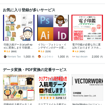
お気に入り登録が多いサービス
印刷入稿データ(ai pdf ep
イラレ・フォトショ・イ
電子印鑑が必要な方に選
s)に変換します 印刷通販
ンデザインのデータ変換
ばれております スマホで
を利用したい方、入稿デ
します デザイン作成のご
撮影した写真が印鑑にな
5.0
(868)
5.0
(329)
4.9
(464)
ータに変換いたします！
相談はDMより受けており
りますよ！新たに欧文タ
1,000
1,000
2,000
ます
イプ登場
Kentaro Tao
☆ユウキ☆
kaz dezain
円
円
円
データ変換・PDF変換の定番サービス
印刷会社入稿データ！そ
クリアファイル入稿デー
VectorWorksバージョン・