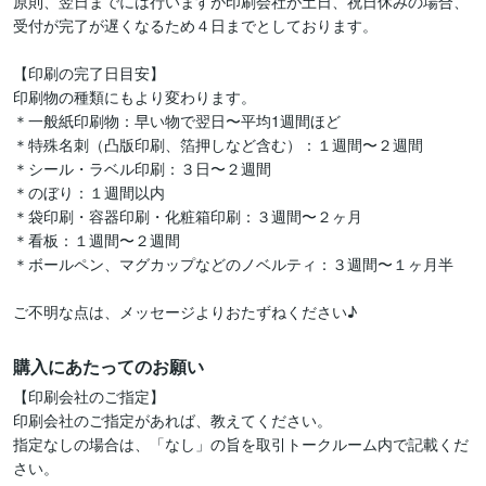
原則、翌日までには行いますが印刷会社が土日、祝日休みの場合、
受付が完了が遅くなるため４日までとしております。

【印刷の完了日目安】

印刷物の種類にもより変わります。

＊一般紙印刷物：早い物で翌日〜平均1週間ほど

＊特殊名刺（凸版印刷、箔押しなど含む）：１週間〜２週間

＊シール・ラベル印刷：３日〜２週間

＊のぼり：１週間以内

＊袋印刷・容器印刷・化粧箱印刷：３週間〜２ヶ月

＊看板：１週間〜２週間

＊ボールペン、マグカップなどのノベルティ：３週間〜１ヶ月半

ご不明な点は、メッセージよりおたずねください♪
購入にあたってのお願い
【印刷会社のご指定】

印刷会社のご指定があれば、教えてください。

指定なしの場合は、「なし」の旨を取引トークルーム内で記載くだ
さい。
