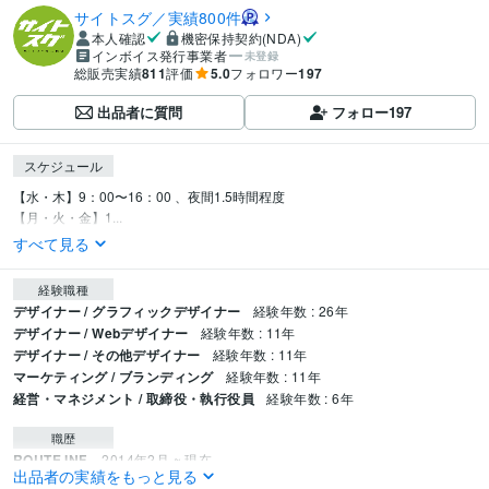
サイトスグ／実績800件
本人確認
機密保持契約(NDA)
インボイス発行事業者
未登録
総販売実績
811
評価
5.0
フォロワー
197
出品者に質問
フォロー
197
スケジュール
【水・木】9：00〜16：00 、夜間1.5時間程度 

【月・火・金】1...
すべて見る
経験職種
デザイナー / グラフィックデザイナー
経験年数 : 26年
デザイナー / Webデザイナー
経験年数 : 11年
デザイナー / その他デザイナー
経験年数 : 11年
マーケティング / ブランディング
経験年数 : 11年
経営・マネジメント / 取締役・執行役員
経験年数 : 6年
職歴
ROUTE INF.
2014年2月 ~ 現在
出品者の実績をもっと見る