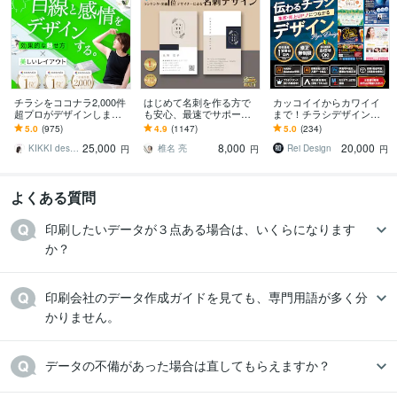
チラシをココナラ2,000件
はじめて名刺を作る方で
カッコイイからカワイイ
超プロがデザインします
も安心、最速でサポート
まで！チラシデザインを
美しいレイアウト、目を
します 名刺デザイン実績
します 印刷会社勤務デザ
5.0
(975)
4.9
(1147)
5.0
(234)
惹くビジュアルのフライ
最多のプロデザイナーが
イナーが、デザインから
25,000
8,000
20,000
ヤー・チラシ
デザインいたします!
入稿データまで作ります
KIKKI design
椎名 亮
Rei Design
円
円
円
よくある質問
印刷したいデータが３点ある場合は、いくらになります
か？
印刷会社のデータ作成ガイドを見ても、専門用語が多く分
かりません。
データの不備があった場合は直してもらえますか？