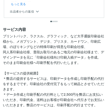
丁寧にご説明...
もっと見る
出品者からの返信
サービス内容
プリントパック、ラクスル、グラフィック、など大手通販印刷会社
様から、メガプリント、デジタ、プリスタ、カードワン、印刷広
場、のぼりキングなどの特殊印刷が得意な印刷会社様、

同人系印刷会社様、普段お取引のあるご地元の印刷会社様まで、デ
ザインデータを元に「印刷会社様向け印刷入稿データ」を作成。

そのまま印刷会社様へ印刷手配を代行いたします。

【サービスの提供範囲】

＊弊店の提供するサービスは、印刷データを作成し印刷手配の代行
をするまでです。印刷会社の受付完了をもって納品とさせていただ
きます。

＊データ作成と印刷手配の代行料として2,500円を弊店にお支払い
いただき、印刷代金、送料はお客様が印刷会社へ代引きでお支払い
いただきます。弊店のサービスは、印刷手配の代行までです。
