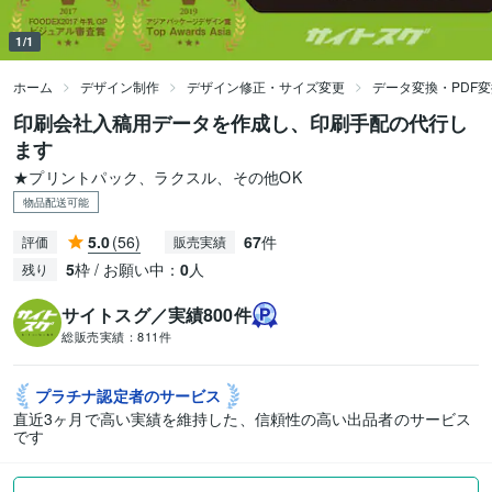
1/1
ホーム
デザイン制作
デザイン修正・サイズ変更
データ変換・PDF
印刷会社入稿用データを作成し、印刷手配の代行し
ます
★プリントパック、ラクスル、その他OK
物品配送可能
5.0
(56)
67
件
評価
販売実績
5
枠 / お願い中：
0
人
残り
サイトスグ／実績800件
総販売実績：
811件
プラチナ認定者の
サービス
直近3ヶ月で高い実績を維持した、信頼性の高い出品者のサービス
です