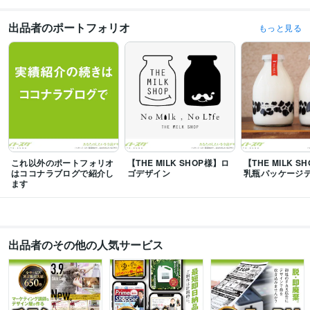
受賞歴
FOODEX2017 ご当地牛乳GP「ビジュアル審査賞」
アジアパッケージデザ
出品者のポートフォリオ
もっと見る
イン賞「Top Awards Asia」
名古屋市 タスクール 創業スクール「マーケテ
ィング講義」
三重県 いなべ商工会 起業塾「マーケティング講義」
名古屋
市 タスクール「名紙が“名刺”になるデザイン講座」
三重県 いなべ商工会
「デザイン添削グループレッスン」
長野県 ふらっと木曽 起業塾「マーケテ
ィング講義」
岐阜県 恵那商工会議所「リブランディング講座」
長野県 ふ
らっと木曽 起業塾「マーケティング講義」
三重県 いなべ商工会 起業塾
「マーケティング講義」
国家検定 DTP技能検定 「岐阜県職業能力開発協会
長賞」
三重県 いなべ商工会 起業塾「マーケティング講義」
三重県 いなべ
商工会 起業塾「マーケティング講義」
VSIDE（旧佐世保市産業支援センタ
ー）Webコラム
某ゲームブログ 全国ブログランキング1位
自動車カテゴ
これ以外のポートフォリオ
【THE MILK SHOP様】ロ
【THE MILK S
リブログ 全国ブログランキング１位
三重県 いなべ商工会 起業塾「マーケ
はココナラブログで紹介し
ゴデザイン
乳瓶パッケージ
ます
ティング講義」
タスクール　MYコンサル手帳（監修）
三重県 いなべ商工
会 起業塾「マーケティング講義」
資格・検定
製版技能士
取得年 : 2005年
出品者のその他の人気サービス
プログラミング言語・フレームワーク
CSS:10年
HTML:10年
ビジネス・クリエイティブツール