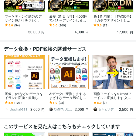
Adobe Photoshop:26年
Adobe Illustrator:26年
ペライチ:8年
BASE:10年
WordPress:10年
Google スプレッドシート:9年
Google ドキュメント:9年
freee:11年
Google Search Console:10年
ChatGPT:2年
iMovie:10年
マーケティング講師のデ
最短【即日も可】4,000円
脱！即廃棄！【FAX広告】
ザイン屋が【チラシ】作
でバナーデザインします
【ガチでデザイン】しま
ります ★反響率を高める
★スピード重視で他の合
す ★そのFAX広告、秒で
5.0
(54)
5.0
(200)
5.0
(73)
得意分野
要素を落とさず作成
間にサクっと♪
捨てられてません？
デザイン制作
30,000
パッケージデザイン・ラベルデザイン
4,000
チラシデザイン
17,000
名
円
円
円
刺デザイン
食品
美容院
飲食店
デザイン
パッケージ
ラベル
チラシ
データ変換・PDF変換の関連サービス
マーケティング
開業
ブランディング
Web制作・HP作成・EC構築
BASEを使った通販サイト制作
ペライチを
使ったLP制作
バナー制作
飲食店
通販
テイクアウト
BASE
EC
ハンドメイド
物販
ペライチ
LP
画像、pdfなどのデータを
AIデータに変換します さ
画像ファイルをaiやpsdフ
イラレに変換・復元しま
まざまなデータ形式を入
ァイルに変換します 入稿
す さまざまなデータ形式
稿・編集可能なaiデータに
したいけど、aiファイルに
5.0
(128)
5.0
(23)
5.0
(3)
をaiデータに変換します
変換します
しないと。。などのお悩
3,000
2,000
2,500
み解決！
chacha0333
OMIYA DESIGN
タキビノデザイン（YDW）
円
円
円
このサービスを見た人はこちらもチェックしています