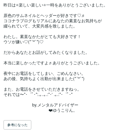
昨日は⭐️楽しい楽しい⭐️一時をありがとうございました。

原色のサムネイルとヘッダーが好きです♡♬

ココナラブログもリアルにあなたの素直なお気持ちが

綴られていて、大変共感を致しました。

わたし。素直なかたがとても大好きです！

ウソが嫌い♡(*´꒳`*)♡

だからあなたとお話がしてみたくなりました。

本当に楽しかったですよ♬ありがとうございました。

夜中にお電話をしてしまい、ごめんなさい。

あの後、気持ちよく出勤が出来ました(*´꒳`*)

また、お電話をさせていただきますねっ。

それでは〜*･゜ﾟ･*:.｡..｡.:*･' .｡.:*･゜ﾟ･*

　　　　　　　by.メンタルアドバイザー

　　　　　　　　　　　❤️ゆうこりん。

参考になった