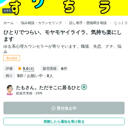
1/11
ホーム
悩み相談・カウンセリング
話し相手・愚痴聞き相談
じっくり
ひとりでつらい、モヤモヤイライラ、気持ち楽にし
ます
ゆる系心理カウンセラーが寄りそいます。職場、失恋、グチ、悩
み
電話相談
5.0
(4)
6
件
評価
販売実績
5
枠 / お願い中：
0
人
残り
たもさん。ただそこに居るひと
総販売実績：
25件
受付休止中
再開したら通知を受け取る