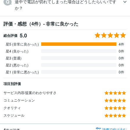
途中で電話が切れてしまった場合はどうしたらいいです
か？
評価・感想（4件）- 非常に良かった
5.0
総合評価
星5 (非常に良かった)
4件
星4 (良かった)
0件
星3 (普通)
0件
星2 (悪かった)
0件
星1 (非常に悪かった)
0件
項目別評価
サービス内容/提案のわかりやすさ
コミュニケーション
クオリティ
スケジュール
4
評価で絞り込む
件の評価