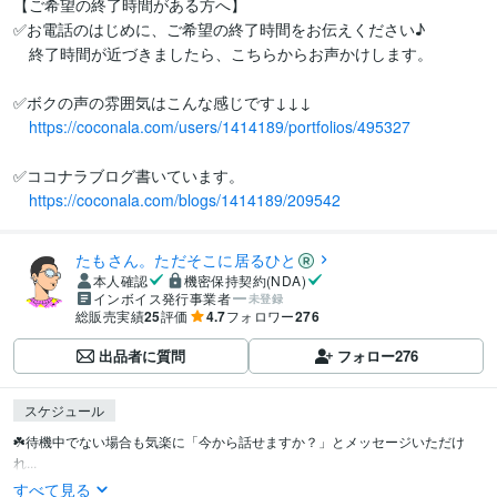
【ご希望の終了時間がある方へ】

✅お電話のはじめに、ご希望の終了時間をお伝えください♪

　終了時間が近づきましたら、こちらからお声かけします。

✅ボクの声の雰囲気はこんな感じです↓↓↓

https://coconala.com/users/1414189/portfolios/495327
✅ココナラブログ書いています。

https://coconala.com/blogs/1414189/209542
たもさん。ただそこに居るひと
本人確認
機密保持契約(NDA)
インボイス発行事業者
未登録
総販売実績
25
評価
4.7
フォロワー
276
出品者に質問
フォロー
276
スケジュール
☘️待機中でない場合も気楽に「今から話せますか？」とメッセージいただけ
れ...
すべて見る