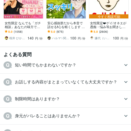
今すぐ相談可能
女性限定 なんでも「ガチ
安心感抜群だから本音で
女性限定❤️ゲイ/オネエが
相談」あなたの味方で話
話せる❗️心を軽くします あ
愚痴・悩み等お聞きしま
ます 男性目線で、あなた
なたの気持ちを最優先✨否
す 女性限定！ゲイ/オネエ
5.0
(1058)
5.0
(975)
5.0
(2606)
の恋の“答え”を言葉にしま
定せず秘密厳守！愚痴・
が恋愛/人間関係など何で
140
100
100
す。
雑談OK
も聞くわよ！
桜井 ひかる｜経験豊富の恋愛相談室
ハルマ✨関西の傾聴マスター
嫌代（いやよ）
円
/分
円
/分
円
/分
よくある質問
短い時間でもかまわないですか？
お話しする内容がまとまっていなくても大丈夫ですか？
身元がバレることはありませんか？