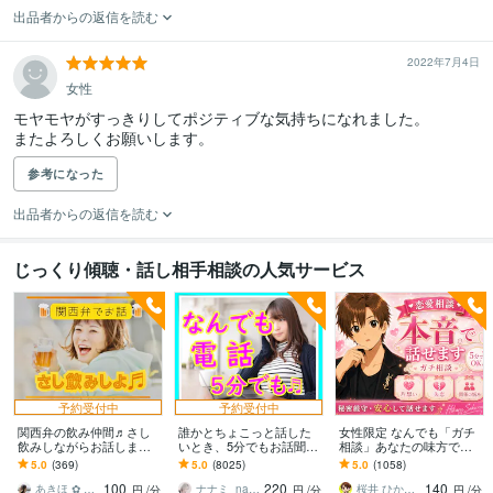
出品者からの返信を読む
2022年7月4日
女性
モヤモヤがすっきりしてポジティブな気持ちになれました。

またよろしくお願いします。
参考になった
出品者からの返信を読む
じっくり傾聴・話し相手相談の人気サービス
予約受付中
予約受付中
関西弁の飲み仲間♬さし
誰かとちょこっと話した
女性限定 なんでも「ガチ
飲みしながらお話します
いとき、5分でもお話聞き
相談」あなたの味方で話
何となく話したい✨酔った
ます 疲れた～、でもカウ
ます 男性目線で、あなた
5.0
(369)
5.0
(8025)
5.0
(1058)
時のいい気分のまま⭐︎お話
ンセリングじゃない、な
の恋の“答え”を言葉にしま
100
220
140
しましょう
んとなく雑談聞いて～
す。
あきほ ✿ 元気を届ける関西女子✨
ナナミ_nanami
桜井 ひかる｜経験豊富の恋愛相談室
円
/分
円
/分
円
/分