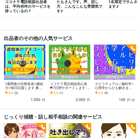
ココナラ電話相談出品者
たもさんです。声、話し
1名限定でサムネ
は、平均何件のサービスを
方、こんなこんな雰囲気で
ます♪
持っているの？
す♪
出品者のその他の人気サービス
受付休止中
受付休止中
受付休止中
1週間後の目標達成⭐️継続
ココナラ電話相談初心者
スピリチュアル✨脳科学✨
力⭐️毎日応援します 重要
☘️7日間サポートします 閲
心理学からひも解きます
だけど緊急でないことが
覧されたい！購入された
ゆる系心理カウンセラー
5.0
(2)
5.0
(1)
4.4
(9)
実は緊急で重要❗️着実な一
い！なに話したらいい？
が❤️あなたの頭と気持ち
1,500
2,000
100
歩を❗️
教えます❗️
を整理します✨
円
円
円
/分
じっくり傾聴・話し相手相談の関連サービス