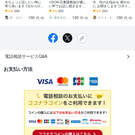
今ちょっと話したい時に
1分OK/元養護教諭が優し
今、性のお悩みを 穏やか
寄り添います 1分からOK
い声でお話し聴きます 何
に お聞きします ◎ボイス
｜雑談も気持ちの整理も
となくの雑談から悩みま
サンプルあり◎男女問わ
4.9
(48)
5.0
(50)
5.0
(40)
大丈夫
で♪話題が無くてもOK/ホ
ずお話してスッキリして
100
100
100
ッとひと息
下さい
箔 心の相談室
瑠木みや（Ruruki Miya）
ナツコ 50代女性 ８月限定お値下げ中！
円
/分
円
/分
円
/分
電話相談サービスQ&A
お支払い方法