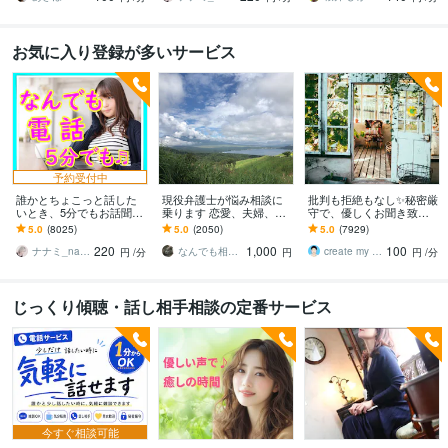
お気に入り登録が多いサービス
予約受付中
誰かとちょこっと話した
現役弁護士が悩み相談に
批判も拒絶もなし✨秘密厳
いとき、5分でもお話聞き
乗ります 恋愛、夫婦、学
守で、優しくお聞き致し
ます 疲れた～、でもカウ
校、会社、お金，単なる
ます ✨お試し１分から✨
5.0
(8025)
5.0
(2050)
5.0
(7929)
ンセリングじゃない、な
愚痴など何でもOK！
違うかな？と思ったら途
220
1,000
100
んとなく雑談聞いて～
中で切って構いません
ナナミ_nanami
なんでも相談員
create my life
円
/分
円
円
/分
じっくり傾聴・話し相手相談の定番サービス
今すぐ相談可能