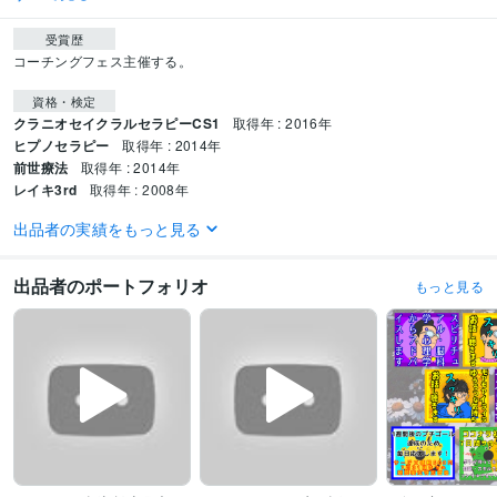
受賞歴
コーチングフェス主催する。
資格・検定
クラニオセイクラルセラピーCS1
取得年 : 2016年
ヒプノセラピー
取得年 : 2014年
前世療法
取得年 : 2014年
レイキ3rd
取得年 : 2008年
出品者の実績をもっと見る
得意分野
悩み相談・カウンセリング
深掘り、思考や気持ちの整理
とにかく話を最
後まで聴ききる
程よい距離感で寄り添う
無意識を言語化する
不必要な信
出品者のポートフォリオ
もっと見る
念に気づき手放す
100％受容する
共感力は半端ない！
癒し系は嘘じゃな
い♪
コーチング
傾聴
愚痴
NVC
共感力
恋愛
スピリチュアル
脳科学
心理学
ココナラコンサル
悩み相談・カウンセリング
短期集中
教え上手
引きこもりがち
本質を見
つけるのが得意！
コーチング
本質
会話術
質問力
気づき
インスピレーション
価値観発見
願い
見抜く力
対話力