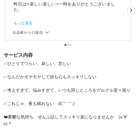
昨日は⭐️楽しい楽しい⭐️一時をありがとうございまし
た。
原色のサムネイルとヘッダーが好きです♡♬
もっと見る
出品者からの返信
サービス内容
✅ひとりでつらい、寂しい、悲しい

✅なんだかモヤモヤして頭も心もスッキリしない

✅考えすぎて、悩みすぎて、いつも同じところをグルグル堂々巡り

✅これじゃ、夜も眠れない　d(￣ ￣;)

❤️憂鬱な気持ち、ぜんぶ話してスッキリ楽になりませんか　(о´∀`
о)？
