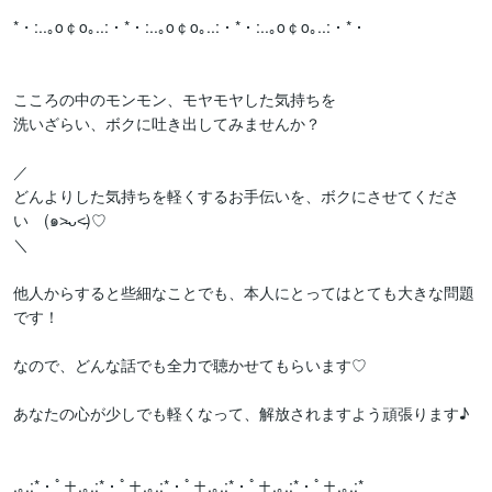
*・:..｡o￠o｡..:・*・:..｡o￠o｡..:・*・:..｡o￠o｡..:・*・

こころの中のモンモン、モヤモヤした気持ちを

洗いざらい、ボクに吐き出してみませんか？

／

どんよりした気持ちを軽くするお手伝いを、ボクにさせてくださ
い　(๑˃̵ᴗ˂̵)♡

＼

他人からすると些細なことでも、本人にとってはとても大きな問題
です！

なので、どんな話でも全力で聴かせてもらいます♡

あなたの心が少しでも軽くなって、解放されますよう頑張ります♪

.｡.:*・ﾟ＋.｡.:*・ﾟ＋.｡.:*・ﾟ＋.｡.:*・ﾟ＋.｡.:*・ﾟ＋.｡.:*
