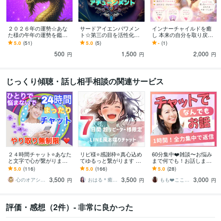
２０２６年の運勢☆あな
サードアイエンパワメン
インナーチャイルドを癒
た様の午年の運勢を鑑定
ト☆第三の目を活性化さ
し 本来の自分を取り戻し
します ＤＲＡＧＯＮおみ
せます 能力の高まり・浄
ます 「もう一人の自分に
5.0
(51)
5.0
(5)
-
(1)
くじ感覚☆午年の運勢
化ヒーリング・アチュー
出会うインナーチャイル
500
1,500
2,000
は？【８月以降の運勢
ンメント
ドヒーリング」ワーク
円
円
円
☆】
じっくり傾聴・話し相手相談の関連サービス
２４時間チャット⭐️あなた
リピ様⭐️感謝枠⭐️ 真心込め
60分集中❤️雑談〜お悩み
と文字で心が繋がります
てゆるっと繋がります 雑
まで何でも！お話します L
毒親・モラハラ・浮気・H
談￤話し相手￤相談￤お
INEのように！会話のやり
5.0
(116)
5.0
(166)
5.0
(28)
SP・ママ友✨雑談からお
喋り￤彼女￤友達￤1週間
とり❤️隙間時間にお話し
3,500
3,500
3,000
悩みまで⭕️
￤サポート
ましょ♬
心のオアシスまどかの部屋
おはる＊癒しゆるっと開運びより ☕️
もも❤️こころの休憩所
円
円
円
評価・感想（2件）- 非常に良かった