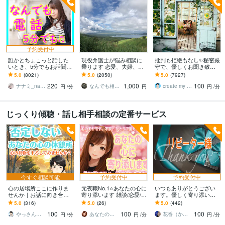
予約受付中
誰かとちょこっと話した
現役弁護士が悩み相談に
批判も拒絶もなし✨秘密厳
いとき、5分でもお話聞き
乗ります 恋愛、夫婦、学
守で、優しくお聞き致し
ます 疲れた～、でもカウ
校、会社、お金，単なる
ます ✨お試し１分から✨
5.0
(8021)
5.0
(2050)
5.0
(7927)
ンセリングじゃない、な
愚痴など何でもOK！
違うかな？と思ったら途
220
1,000
100
んとなく雑談聞いて～
中で切って構いません
ナナミ_nanami
なんでも相談員
create my life
円
/分
円
円
/分
じっくり傾聴・話し相手相談の定番サービス
今すぐ相談可能
予約受付中
予約受付中
心の居場所ここに作りま
元夜職No.1⭐️あなたの心に
いつもありがとうござい
せんか｜お話に向き合い
寄り添います 雑談/恋愛/悩
ます。優しく寄り添い癒
ます モヤモヤ／吐き出し
み/子育て/スピリチュアル/
します ✨いつも笑顔でい
5.0
(316)
5.0
(26)
5.0
(442)
たい／願望/不安／秘密／
どんな話もok☘️
られるよう、私の笑顔を
100
100
100
雑談／安心/本音
おすそ分け♡
やっさん｜安心できる心の休憩室
あなたの安全地帯⭐️hikari
花香（かこ）
円
/分
円
/分
円
/分