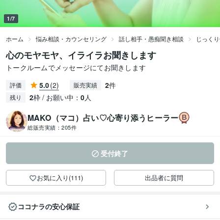
1/7
ホーム
悩み相談・カウンセリング
話し相手・愚痴聞き相談
じっくり
心のモヤモヤ、イライラお聞きします
トークルームでメッセージにてお聞きします
5.0
(2)
2
件
評価
販売実績
2
枠 / お願い中：
0
人
残り
MAKO（マコ）占い♡心寄り添うヒーラー
総販売実績：
205件
受付終了
お気に入り(111)
出品者に質問
ココナラの安心保証