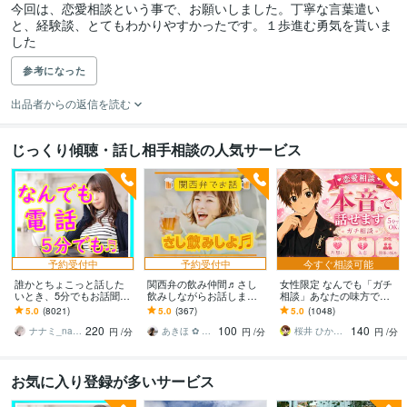
今回は、恋愛相談という事で、お願いしました。丁寧な言葉遣い
と、経験談、とてもわかりやすかったです。１歩進む勇気を貰いま
した
参考になった
出品者からの返信を読む
じっくり傾聴・話し相手相談の人気サービス
予約受付中
予約受付中
今すぐ相談可能
誰かとちょこっと話した
関西弁の飲み仲間♬さし
女性限定 なんでも「ガチ
いとき、5分でもお話聞き
飲みしながらお話します
相談」あなたの味方で話
ます 疲れた～、でもカウ
何となく話したい✨酔った
ます 男性目線で、あなた
5.0
(8021)
5.0
(367)
5.0
(1048)
ンセリングじゃない、な
時のいい気分のまま⭐︎お話
の恋の“答え”を言葉にしま
220
100
140
んとなく雑談聞いて～
しましょう
す。
ナナミ_nanami
あきほ ✿ 元気を届ける関西女子✨
桜井 ひかる｜経験豊富の恋愛相談室
円
/分
円
/分
円
/分
お気に入り登録が多いサービス