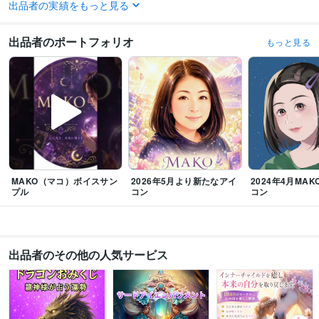
出品者の実績をもっと見る
資格・検定
メンタル心理カウンセラー
取得年 : 2020年
出品者のポートフォリオ
もっと見る
上級心理カウンセラー
取得年 : 2021年
タロットリーディングマスター
取得年 : 2022年
その他ツール
実母の鬱病、パニック障害に寄添う:10年
お悩み・人生相談:29年
我が子の不登校経験:2年
オラクルカード・タロットカード【２０２２．8月】:3年
エネルギーワーク【２０２３．５月開始】:2年
得意分野
MAKO（マコ）ボイスサン
2026年5月より新たなアイ
2024年4月MAKO
悩み相談・カウンセリング
愚痴やお悩み、お話し相手
メンタル、鬱病、
プル
コン
コン
パニック障害のお悩み相談
不登校・子育てのお悩み相談
カウンセリング
子育て
不登校
恋愛
人間関係
話し相手
お悩み相談
心のお悩み
双子育児
占い
タロット・オラクルカード占い
エネルギーワーク
ハンドメイド
オラクルカード
恋愛占い
悩み占い
ヒーリング
アチューンメント
出品者のその他の人気サービス
前世占い
守護霊占い
運勢
タロットカード
インナーチャイルド