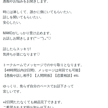
愚痴やお悩みをお聞きします。

時には淋しくて、誰かに側にいてもらいたい。

話しを聞いてもらいたい。

安心したい。

MAKOがしっかり受け止めます。

お話しお聞きします(*˘︶˘*).｡*♡

話したらスッキリ!

気持ちが楽になります♡

トークルームでメッセージでのやり取りとなります。

【48時間以内(2日間)、メッセージは何回でも可能】

【愚痴や話し相手】【人間関係】【恋愛相談】etc.

ゆっくり、焦らず自分のペースでお話下さって

宜しいです。

※2日間たたなくても納品完了できます。

ご希望されます時お知らせ下さい。
