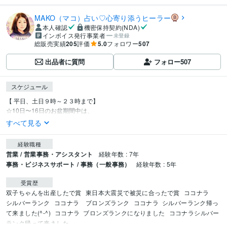
MAKO（マコ）占い♡心寄り添うヒーラー
本人確認
機密保持契約(NDA)
インボイス発行事業者
未登録
総販売実績
205
評価
5.0
フォロワー
507
出品者に質問
フォロー
507
スケジュール
【 平日、土日９時～２３時まで】

☆10日〜16日のお盆期間中は、
すべて見る
経験職種
営業 / 営業事務・アシスタント
経験年数 : 7年
事務・ビジネスサポート / 事務（一般事務）
経験年数 : 5年
受賞歴
双子ちゃんを出産したで賞
東日本大震災で被災に合ったで賞
ココナラ　
シルバーランク
ココナラ　ブロンズランク
ココナラ  シルバーランク帰っ
て来ました(^-^)
ココナラ  ブロンズランクになりました
ココナラシルバー
ランク帰って来ました