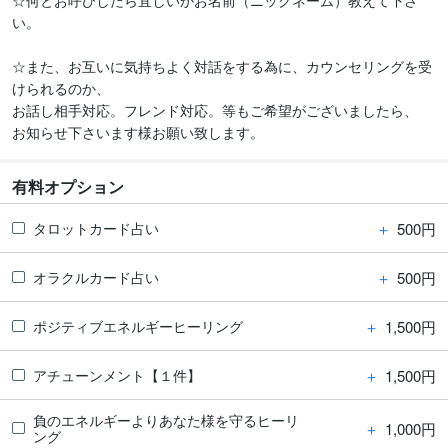
☆何とお呼びしたら宜しいかお名前（ニックネーム）教えて下さ
い。

☆また、お互いに気持ちよく対話をする為に、カウンセリングを受
けられるのか、

お話し相手対応。フレンド対応。等もご希望がございましたら、

お知らせ下さいます様お願い致します。
有料オプション
＋
500円
タロットカード占い
＋
500円
オラクルカード占い
＋
1,500円
ポジティブエネルギーヒーリング
＋
1,500円
アチューンメント【１件】
負のエネルギーよりあなた様を守るヒーリ
＋
1,000円
ング