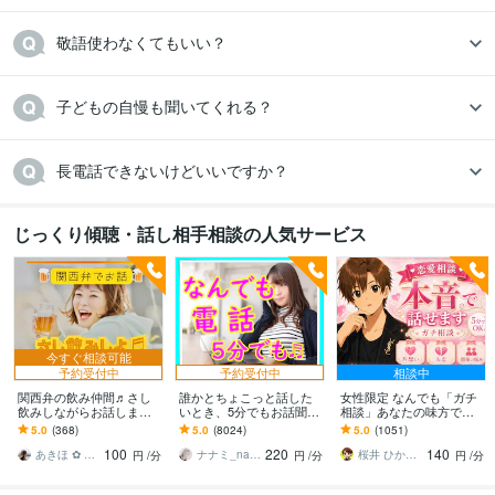
敬語使わなくてもいい？
子どもの自慢も聞いてくれる？
長電話できないけどいいですか？
じっくり傾聴・話し相手相談の人気サービス
今すぐ相談可能
予約受付中
予約受付中
相談中
関西弁の飲み仲間♬さし
誰かとちょこっと話した
女性限定 なんでも「ガチ
飲みしながらお話します
いとき、5分でもお話聞き
相談」あなたの味方で話
何となく話したい✨酔った
ます 疲れた～、でもカウ
ます 男性目線で、あなた
5.0
(368)
5.0
(8024)
5.0
(1051)
時のいい気分のまま⭐︎お話
ンセリングじゃない、な
の恋の“答え”を言葉にしま
100
220
140
しましょう
んとなく雑談聞いて～
す。
あきほ ✿ 元気を届ける関西女子✨
ナナミ_nanami
桜井 ひかる｜経験豊富の恋愛相談室
円
/分
円
/分
円
/分