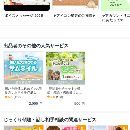
ココナラ初心者
ダンス
Web制作・HP作成・EC構築
☆画像作成☆
サムネイル
ヘッダー
ココナラ
バナー
ボイスメッセージ 2025
✨アイコン変更のご挨拶✨
✨アカウントリ
にあたって✨
出品者のその他の人気サービス
受付休止中
受付休止中
想いを画像に込めて✨お望
1時間集中チャット✨相
みのサムネイル作成しま
談・雑談・愚痴受けとめ
す Canvaで！丁寧かつス
ます 初めてでも大丈夫✨
5.0
(117)
5.0
(168)
ピード納品心がけていま
モヤモヤ/恋愛/人間関係/育
2,000
500
す✨修正無制限
児/仕事/性
円
円
じっくり傾聴・話し相手相談の関連サービス