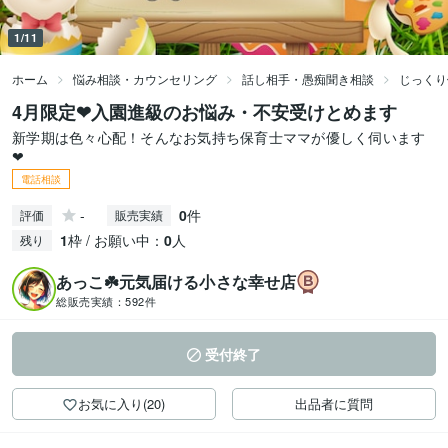
1/11
ホーム
悩み相談・カウンセリング
話し相手・愚痴聞き相談
じっくり
4月限定❤入園進級のお悩み・不安受けとめます
新学期は色々心配！そんなお気持ち保育士ママが優しく伺います
❤
電話相談
-
0
件
評価
販売実績
1
枠 / お願い中：
0
人
残り
あっこ☘️元気届ける小さな幸せ店
総販売実績：
592件
受付終了
お気に入り(20)
出品者に質問