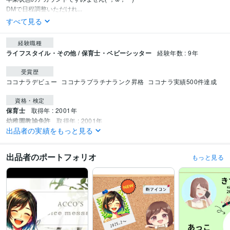
DMで日程調整いただけれ...
すべて見る
経験職種
ライフスタイル・その他 / 保育士・ベビーシッター
経験年数 : 9年
受賞歴
ココナラデビュー
ココナラプラチナランク昇格
ココナラ実績500件達成
資格・検定
保育士
取得年 : 2001年
幼稚園教諭免許
取得年 : 2001年
出品者の実績をもっと見る
認定ベビーシッター
取得年 : 2021年
児童発達支援士
取得年 : 2024年
出品者のポートフォリオ
もっと見る
ビジネス・クリエイティブツール
VLLO:3年
Canva:3年
得意分野
悩み相談・カウンセリング
☆コミュニケーション☆
♡お子さんと楽しむ
世界♡
♡特性も神様からの贈り物♡
☆こころの痛み☆
♡大切だからこそ
悩む♡
☆ココナラの世界☆
悩み相談
育児
子育て
保育士
発達障害
恋愛
複雑な恋愛
ココナラ