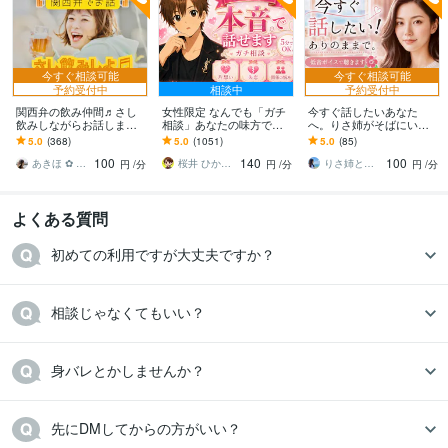
今すぐ相談可能
今すぐ相談可能
予約受付中
相談中
予約受付中
関西弁の飲み仲間♬さし
女性限定 なんでも「ガチ
今すぐ話したいあなた
飲みしながらお話します
相談」あなたの味方で話
へ。りさ姉がそばにいま
何となく話したい✨酔った
ます 男性目線で、あなた
す 1人じゃない。どんな感
5.0
(368)
5.0
(1051)
5.0
(85)
時のいい気分のまま⭐︎お話
の恋の“答え”を言葉にしま
情も否定しない✨低音ボイ
100
140
100
しましょう
す。
スでゆったり
あきほ ✿ 元気を届ける関西女子✨
桜井 ひかる｜経験豊富の恋愛相談室
りさ姉と話すこころ整え時間
円
/分
円
/分
円
/分
よくある質問
初めての利用ですが大丈夫ですか？
相談じゃなくてもいい？
身バレとかしませんか？
先にDMしてからの方がいい？