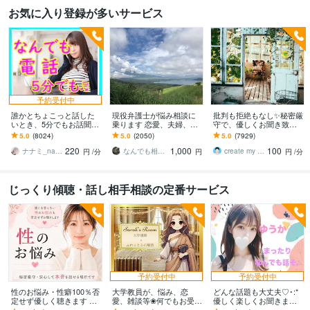
お気に入り登録が多いサービス
予約受付中
誰かとちょこっと話した
現役弁護士が悩み相談に
批判も拒絶もなし✨秘密厳
いとき、5分でもお話聞き
乗ります 恋愛、夫婦、学
守で、優しくお聞き致し
ます 疲れた～、でもカウ
校、会社、お金，単なる
ます ✨お試し１分から✨
5.0
(8024)
5.0
(2050)
5.0
(7929)
ンセリングじゃない、な
愚痴など何でもOK！
違うかな？と思ったら途
220
1,000
100
んとなく雑談聞いて～
中で切って構いません
ナナミ_nanami
なんでも相談員
create my life
円
/分
円
円
/分
じっくり傾聴・話し相手相談の定番サービス
予約受付中
予約受付中
性のお悩み・性癖100％否
大学教員が、悩み、恋
どんな話題も大丈夫♡･:*
定せず優しく聴きます ２
愛、雑談等❀何でもお受け
優しく楽しくお聞きます
年間の相談員実績。安心
します 問題の核心へ❀モ
恋愛/雑談/愚痴/相談/悩み/