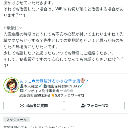
度かけさせていただきます。

それでも改善しない場合は、WiFiをお切り頂くと改善する場合があ
ります(*^^*)

✨最後に✨

入園進級の時期はどうしても不安や心配が付いてまわりますね！先
輩ママならどうする？先生としての意見聞きたい！と思った時のあ
なたの居場所になりたいです。

少しでも話したいと思ったらいつでも気軽にご連絡ください。

そして、秘密厳守ですので安心してなんでもお話くださいね٩(*´︶`
*)۶
あっこ☘️元気届ける小さな幸せ店
本人確認
機密保持契約(NDA)
インボイス発行事業者
未登録
総販売実績
592
評価
5.0
フォロワー
472
出品者に質問
フォロー
472
スケジュール
卒業状態のアカウントですみません(´；ω；｀)
