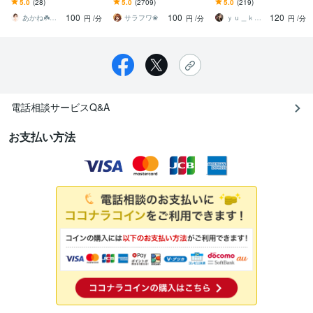
5.0
(28)
5.0
(2709)
5.0
(219)
して本音を話せる場所で
ヤモヤからの脱出へ❀脳内
お気軽にお試しください♪
100
100
120
す☘️
整理を得意とします❀
あかね☘️誰にも言えない本音相談
サラフワ❀
ｙｕ＿ｋａ♡ゆうか 心の救急箱
円
/分
円
/分
円
/分
電話相談サービスQ&A
お支払い方法