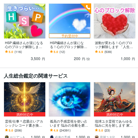
予約受付中
HSP 繊細さんが楽になる
HSP繊細さんが楽にな
波動が変わる！心のブロ
心のブロック解除します
る！心のブロック解除し
ック解除します 「人生こ
心が疲れやすく「生きづ
ます 生きづらさから自由
んなはずじゃなかっ
5.0
(116)
5.0
(12)
4.9
(539)
らい」・・・そんなあな
になりませんか？
た…」本当の願いを叶え
3,500
200
1,000
たへ
たいあなたへ
円
円
/分
円
人生総合鑑定の関連サービス
満枠対応中
満枠対応中
霊視/仕事＊恋愛占いアカ
孤高の予感霊視を使い占
琉球ユタ霊視であらゆる
シックレコード書き換え
います 悩みの全般を磨き
悩みに光を射します 家
ます ご懐妊報告多数※恋愛
上げ、研ぎ澄ました予感
族・子宝・金運・人間関
5.0
(206)
4.9
(24391)
5.0
(23)
＊子宝＊不倫＊転職占い※
より霊視により導きます
係・仕事運・恋愛などあ
1,000
1,000
1,000
人生全般
らゆる悩みを
セリアン＆ソル中央太陽
必達の予感霊視 渡邊 潤一
琉球ユタ比嘉にらい
円
円
円