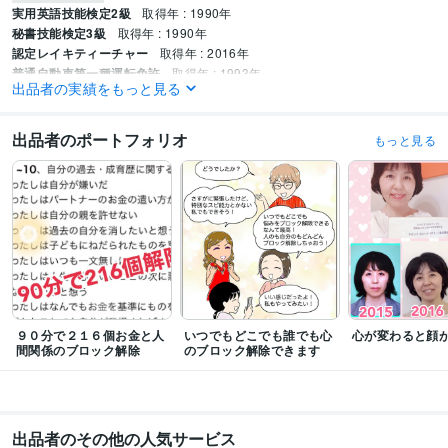
実用英語技能検定2級
取得年 : 1990年
秘書技能検定3級
取得年 : 1990年
認定レイキティーチャー
取得年 : 2016年
普通自動車第一種運転免許
取得年 : 1993年
出品者の実績をもっと見る
得意分野
悩み相談・カウンセリング
心のブロック解除で潜在意識を書き換えます
出品者のポートフォリオ
もっと見る
ヒーリング
スターシード
繊細さん
潜在意識の書き換え
マインドブロック
チャネリング
心のブロック解除
自動書記
松果体
hsp
学歴
活水女子短期大学
1990年3月 ~ 1992年2月
９０分で２１６個お金と人
いつでもどこでも誰でも心
心が変わると顔
間関係のブロック解除
のブロック解除できます
出品者のその他の人気サービス