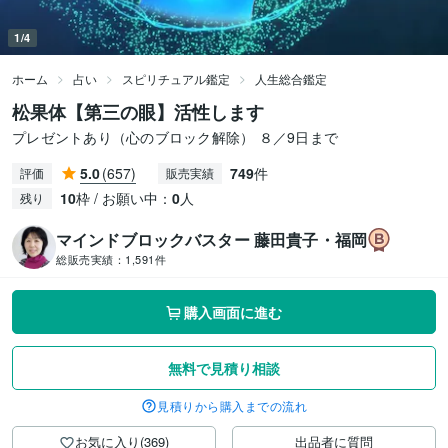
1/4
ホーム
占い
スピリチュアル鑑定
人生総合鑑定
松果体【第三の眼】活性します
プレゼントあり（心のブロック解除） ８／9日まで
5.0
(657)
749
件
評価
販売実績
10
枠 / お願い中：
0
人
残り
マインドブロックバスター 藤田貴子・福岡
総販売実績：
1,591件
購入画面に進む
無料で見積り相談
見積りから購入までの流れ
お気に入り(369)
出品者に質問