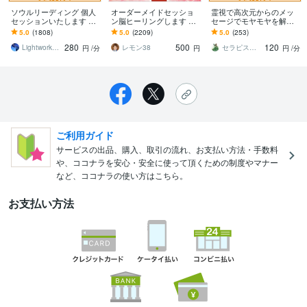
ソウルリーディング 個人
オーダーメイドセッショ
霊視で高次元からのメッ
セッションいたします 魂
ン脳ヒーリングします 脳
セージでモヤモヤを解消
の喜び☆新しいエネルギ
のコンディションを整え
します 生年月日不要。相
5.0
(1808)
5.0
(2209)
5.0
(253)
ーと共に真実の望みへ
るセッション
手の気持ち・仕事・対人
280
500
120
関係など
Lightworker703
レモン38
セラピスト はる
円
/分
円
円
/分
ご利用ガイド
サービスの出品、購入、取引の流れ、お支払い方法・手数料
や、ココナラを安心・安全に使って頂くための制度やマナー
など、ココナラの使い方はこちら。
お支払い方法