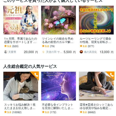
このサービスを買った人がよく購入しているサービス
1ヶ月間、専属であなたの
ツインレイの統合を早め
ルーツヒーリングで運命
恋愛をサポートします 思
る為の前世のカルマ解消
や性格、現実を好転させ
念伝達・鑑定・相談し放
します ✅2人のお互いのエ
ます 体やメンタルを元気
5.0
(320)
5.0
(79)
5.0
(577)
題・お得な定額プランで
ネルギーを同時に重ね癒
に！魂の具現化であなた
20,000
5,500
13,000
ございます。
しカルマを解消します
の使命を現実化
天愛導
天使の羽 サリー⭐️
魂の具現化
円
円
円
人生総合鑑定の人気サービス
スッキリお悩み解決！視
不必要な全インプラント
霊視➕霊感タロット♡あら
えたままお伝え致します
を完全に解除いたします
ゆる状況や悩みを鑑定し
恋愛、結婚、人間関係、
インプラント全解除創始
ます 霊能家系末裔 |プロ占
5.0
(10092)
5.0
(172)
5.0
(6662)
仕事、人生、ペットの気
者 × 魂の解放・カルマ浄
い師歴16年| 気持ちや未来