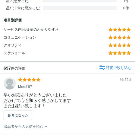
星2 (悪かった)
1件
星1 (非常に悪かった)
0件
項目別評価
サービス内容/提案のわかりやすさ
コミュニケーション
クオリティ
スケジュール
657
評価で絞り込む
件の評価
6月25日
Merci 87
早い対応ありがとうございました！

おかげで心も和らぐ感じがしてます

またお願い致します！
参考になった
出品者からの返信を読む