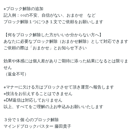
※ブロック解除の追加

記入例：○○の不安、自信がない、おまかせ　など

ブロック解除１つにつき１文でご依頼をお願いします

【何をブロック解除した方がいいか分からない方へ】

あなたに必要なブロック解除（おまかせ解除）として対応できます

ご依頼の際は「おまかせ」とお知らせ下さい

効果や体感には個人差がありご期待に添った結果になるとは限りま
せん

（返金不可）

※マナーに欠ける方はブロックさせて頂き運営へ報告します

※技法をお伝えすることはできません

※DM返信は対応しておりません

以上、すべてをご理解の上お申込みお願いいたします

３分で１個 心のブロック解除

マインドブロックバスター 藤田貴子