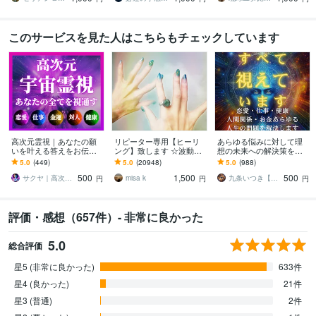
このサービスを見た人はこちらもチェックしています
高次元霊視｜あなたの願
リピーター専用【ヒーリ
あらゆる悩みに対して理
いを叶える答えをお伝え
ング】致します ☆波動を
想の未来への解決策を授
します 恋愛・仕事・金
上げ、流れを良くします
けます 人生が上手くいか
5.0
(449)
5.0
(20948)
5.0
(988)
運・人間関係など｜あな
☆
ないと悩んでいる人に未
500
1,500
500
たを願望成就へ導く霊視
来を好転させる魂の導き
サクヤ｜高次元スピリット
misa k
九条いつき【高次元宇宙霊視師】
円
円
円
評価・感想（657件）- 非常に良かった
5.0
総合評価
星5 (非常に良かった)
633件
星4 (良かった)
21件
星3 (普通)
2件