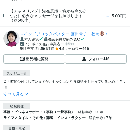
【チャネリング】潜在意識・魂から今のあ
＋
5,000円
なたに必要なメッセージをお届けします
（約500字）
マインドブロックバスター 藤田貴子・福岡
本人確認
機密保持契約(NDA)
インボイス発行事業者
未登録
総販売実績
1,591
評価
4.9
フォロワー
446
出品者に質問
フォロー
446
スケジュール
２４時間受付けしていますが、セッションや養成講座を行っているためお待ち
頂...
すべて見る
経験職種
事務・ビジネスサポート / 事務（一般事務）
経験年数 : 20年
ライフスタイル・その他 / 講師・インストラクター
経験年数 : 7年
資格・検定