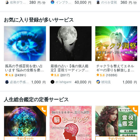
380
50,000
360
持ち等◎祈願付き
化・能力開花
を伝えます
佐和ダウジング＆スピリットメンター
インプラント全解除創始者｜魂王DaI⭐︎
のりか霊視
円
/分
円
円
/分
お気に入り登録が多いサービス
孤高の予感霊視を使い占
最後の占い【魂の個人鑑
チャクラを整えてエネル
います 悩みの全般を磨き
定】霊視リーディング承
ギーの滞りを解放します 7
上げ、研ぎ澄ました予感
ります 運命の地図を手
割超リピート！人生を変
4.9
(24391)
5.0
(2017)
5.0
(10350)
より霊視により導きます
に、輝く人生を創る｜魂
えたい人のエネルギー調
1,000
40,000
1,000
の全体像を紐解く鑑定
整
必達の予感霊視 渡邊 潤一
et Ishigami
琥珀流
円
円
円
人生総合鑑定の定番サービス
予約受付中
予約受付中