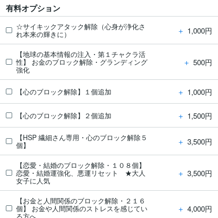
有料オプション
☆サイキックアタック解除（心身が浄化さ
＋
1,000円
れ本来の輝きに）
【地球の基本情報の注入・第１チャクラ活
＋
500円
性】 お金のブロック解除・グランディング
強化
＋
1,000円
【心のブロック解除】１個追加
＋
1,500円
【心のブロック解除】２個追加
【HSP 繊細さん専用・心のブロック解除５
＋
3,500円
個】
【恋愛・結婚のブロック解除・１０８個】
＋
3,500円
恋愛・結婚運強化、悪運リセット ★大人
女子に人気
【お金と人間関係のブロック解除・２１６
＋
4,000円
個】 お金や人間関係のストレスを感じてい
る方へ