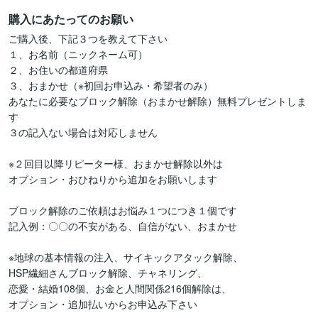
購入にあたってのお願い
ご購入後、下記３つを教えて下さい

１、お名前（ニックネーム可）

２、お住いの都道府県

３、おまかせ（※初回お申込み・希望者のみ）

あなたに必要なブロック解除（おまかせ解除）無料プレゼントしま
す

３の記入ない場合は対応しません

※２回目以降リピーター様、おまかせ解除以外は

オプション・おひねりから追加をお願いします

ブロック解除のご依頼はお悩み１つにつき１個です

記入例：〇〇の不安がある、自信がない、おまかせ

※地球の基本情報の注入、サイキックアタック解除、

HSP繊細さんブロック解除、チャネリング、

恋愛・結婚108個、お金と人間関係216個解除は、

オプション・追加払いからお申込み下さい
