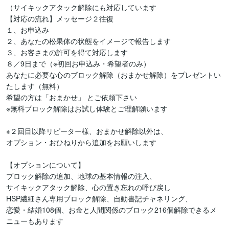
（サイキックアタック解除にも対応しています

【対応の流れ】メッセージ２往復

１、お申込み

２、あなたの松果体の状態をイメージで報告します

３、お客さまの許可を得て対応します

８／9日まで（※初回お申込み・希望者のみ）

あなたに必要な心のブロック解除（おまかせ解除）をプレゼントい
たします（無料）

希望の方は「おまかせ」 とご依頼下さい

※無料ブロック解除はお試し体験とご理解願います

※２回目以降リピーター様、おまかせ解除以外は、

オプション・おひねりから追加をお願いします

【オプションについて】

ブロック解除の追加、地球の基本情報の注入、

サイキックアタック解除、心の置き忘れの呼び戻し

HSP繊細さん専用ブロック解除、自動書記チャネリング、

恋愛・結婚108個、お金と人間関係のブロック216個解除できるメ
ニューもあります
