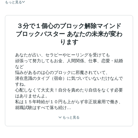
もっと見る
３分で１個心のブロック解除マインド
ブロックバスター あなたの未来が変わ
ります
あなたが占い、セラピーやヒーリングを受けても

頑張って努力してもお金、人間関係、仕事、恋愛・結婚
など

悩みがあるのは心のブロックに邪魔されていて、

潜在意識のタイプ（宿命）に気づいていないだけなんで
すね。

心配しなくて大丈夫！自分を責めたり自信をなくす必要
はありませんよ。

私は１５年時給が１０円も上がらず非正規雇用で働き、

就職試験はすべて落ち続け

恋愛もうまいかない独身アラフォーでした。

もっと見る
私の人生何かに呪われているの？と人生に行き詰まった
時、

心のブロック解除を始め潜在意識のタイプを知ったら、

心、お金、時間の自由を得られ
