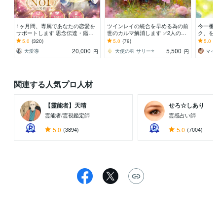
1ヶ月間、専属であなたの恋愛を
ツインレイの統合を早める為の前
今一番解
サポートします 思念伝達・鑑
世のカルマ解消します ✅2人のお
ク、を6
定・相談し放題・お得な定額プラ
互いのエネルギーを同時に重ね癒
ヤモヤす
5.0
(320)
5.0
(79)
5.0
(69
ンでございます。
しカルマを解消します
る方へ
20,000
5,500
天愛導
天使の羽 サリー⭐️
円
円
関連する人気プロ人材
【霊能者】天晴
せろ☆しあり
霊能者/霊視鑑定師
霊感占い師
5.0
(3894)
5.0
(7004)