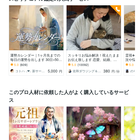
運勢カレンダー｜1ヶ月先までの
スッキリお悩み解決！視えたまま
霊視➕霊
毎日の運勢を出します 30日×500
お伝え致します 恋愛、結婚、人
況や悩み
字のおよそ1万5千文字で細かく詳
間関係、仕事、人生、ペットの気
末裔 |プ
5.0
(609)
5.0
(10092)
5.0
(66
細に記します
持ち等◎祈願付き
や未来を
5,000
380
コトハ ⸜❤︎⸝ 新サービス提供開始✨️
佐和ダウジング＆スピリットメンター
のりか
円
円
/分
このプロ人材に依頼した人がよく購入しているサービ
ス