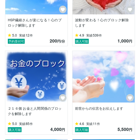
３分で１個心のブロック解除 

マインドブロックバスター　藤田貴子（福岡）

HSP繊細さんが楽になる！心のブ
波動が変わる！心のブロック解除
https://coconala.com/blogs/355612/202832
ロック解除します
します
※招待コード「CVB04V」ユーザー登録すると1000pt も
5.0
12
4.9
539
実績
件
実績
件
らえます

200
1,000
円
/分
円
予約受付可
購入可能
【必ずお読みください】

※マナーに欠ける方、不理解によるクレームをおっしゃ
る方はブロックさせて頂きます。

効果には個人差がありますのでご了承願います。

業務軽減のため評価を割愛させて頂きコメントされた方
のみ返信しております。

出品内容の転載、２次使用、酷似表現はお断りいたしま
す。確認された場合は運営へ報告致しますのでご了承を
お願いいたします。

※私はいかなるビジネス、宗教、政治思想団体とは関係
２１６個 お金と人間関係のブロッ
前世からの伝言をお伝えします
ございません
クを解除します
5.0
85
4.6
11
実績
件
実績
件
4,000
5,500
円
円
購入可能
購入可能