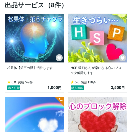
出品サービス（8件）
フリーランス生活を満喫できるようになりました。

あなたも心のブロック解除で

人生に変化を起こし宿命に生きませんか？

【こんな方にオススメします】

長年努力して苦労してる割にうまく行かない…と

行き詰まっているならブロック解除しませんか？

思わぬ展開が起きる⁉︎可能性があります。

私は通常ZOOMセッションをしたり、

ブロック解除や松果体活性の方法を講座で教えていま
松果体【第三の眼】活性します
HSP 繊細さんが楽になる心のブロ
す。

ック解除します
自分で心のブロック解除ができるようになる

マインドブロックバスター養成講座【オンライン】へは
5.0
749
5.0
116
実績
件
実績
件
1,000
3,500
全国・海外からもお申込み頂いております

円
円
購入可能
購入可能
東京、大阪、名古屋へ出張実績があります。

心のブロック解除は誰でもできる「世界一優しい心のケ
ア」です。

本当に人生を変えるには自分でブロック解除していく必
要があります
