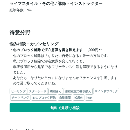
ライフスタイル・その他
/
講師・インストラクター
経験年数
:
7年
得意分野
悩み相談・カウンセリング
・心のブロック解除で潜在意識を書き換えます
1,000円〜
心のブロック解除は「なりたい自分になる」唯一の方法です。

私はブロック解除で潜在意識を変えて行くと、

非正規雇用から起業できフリーランス生活を満喫できるようになり
ました。

あなたも「なりたい自分」になりませんか？チャンスを手渡します
ので受け取ってくださいね。
ヒーリング
スターシード
繊細さん
潜在意識の書き換え
マインドブロック
チャネリング
心のブロック解除
自動書記
松果体
hsp
無料で見積り相談