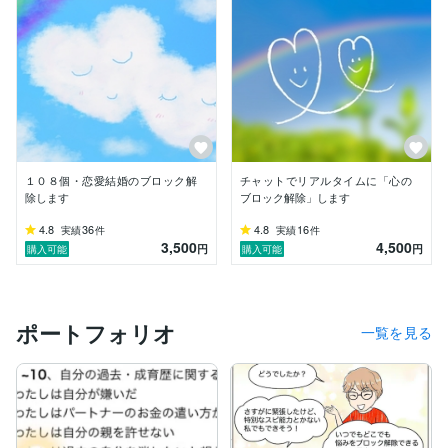
１０８個・恋愛結婚のブロック解
チャットでリアルタイムに「心の
除します
ブロック解除」します
4.8
36
4.8
16
実績
件
実績
件
3,500
4,500
円
円
購入可能
購入可能
ポートフォリオ
一覧を見る