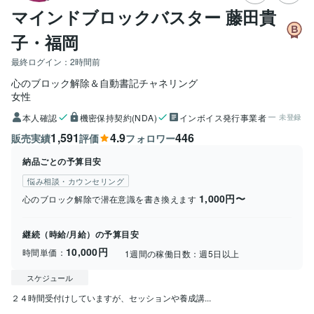
マインドブロックバスター 藤田貴
子・福岡
最終ログイン：
2時間前
心のブロック解除＆自動書記チャネリング
女性
本人確認
機密保持契約(NDA)
インボイス発行事業者
未登録
1,591
4.9
446
販売実績
評価
フォロワー
納品ごとの予算目安
悩み相談・カウンセリング
1,000円〜
心のブロック解除で潜在意識を書き換えます
継続（時給/月給）の予算目安
10,000円
時間単価：
1週間の稼働日数：
週5日以上
スケジュール
２４時間受付けしていますが、セッションや養成講...