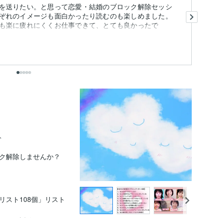
を送りたい。と思って恋愛・結婚のブロック解除セッシ
本
ぞれのイメージも面白かったり読むのも楽しめました。
も
も楽に疲れにくくお仕事できて、とても良かったで
と
す.
も
出


ク解除しませんか？

スト108個」リスト