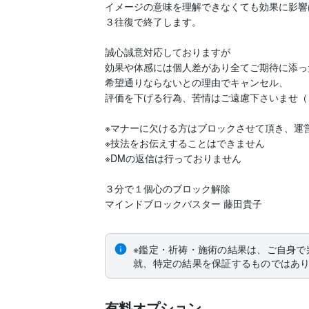
イメージの意味を理解できなくても効果に影響
３往復で終了します。

誠心誠意対応しておりますが

効果や体感には個人差があり全てご期待に添っ
希望通りならないとの理由でキャンセル、

評価を下げる行為、苦情はご遠慮下さいませ（
※マナーに欠ける方はブロックさせて頂き、運営
※技法をお伝えすることはできません

※DMの返信は行っておりません

３分で１個心のブロック解除

マインドブロックバスター 藤田貴子　
※鑑定・祈祷・施術の結果は、ご自身で
就、特定の結果を保証するものではあ
有料オプション