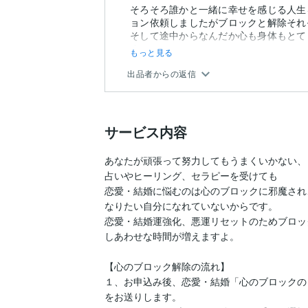
そろそろ誰かと一緒に幸せを感じる人生
ョン依頼しましたがブロックと解除それ
そして途中からなんだか心も身体もとて
す。...
もっと見る
出品者からの返信
サービス内容
あなたが頑張って努力してもうまくいかない、

占いやヒーリング、セラピーを受けても

恋愛・結婚に悩むのは心のブロックに邪魔され、
なりたい自分になれていないからです。

恋愛・結婚運強化、悪運リセットのためブロッ
しあわせな時間が増えますよ。

【心のブロック解除の流れ】

１、お申込み後、恋愛・結婚「心のブロックのリ
をお送りします。
