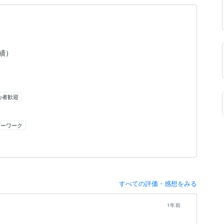
実績）
心者歓迎
ギーワーク
すべての評価・感想をみる
1年前