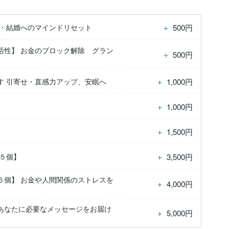
＋
500円
愛・結婚へのマインドリセット
活性】 お金のブロック解除 グラン
＋
500円
＋
1,000円
す 引寄せ・直感力アップ、安眠へ
＋
1,000円
＋
1,500円
＋
3,500円
除５個】
６個】 お金や人間関係のストレスを
＋
4,000円
あなたに必要なメッセージをお届け
＋
5,000円