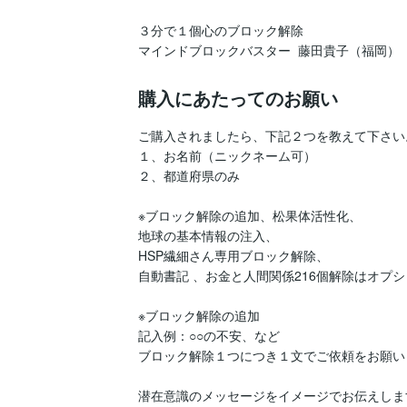
３分で１個心のブロック解除

マインドブロックバスター  藤田貴子（福岡）
購入にあたってのお願い
ご購入されましたら、下記２つを教えて下さい。
１、お名前（ニックネーム可）

２、都道府県のみ

※ブロック解除の追加、松果体活性化、

地球の基本情報の注入、

HSP繊細さん専用ブロック解除、

自動書記 、お金と人間関係216個解除はオプシ
※ブロック解除の追加

記入例：○○の不安、など

ブロック解除１つにつき１文でご依頼をお願いし
潜在意識のメッセージをイメージでお伝えします