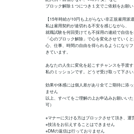
ブロック解除１つにつき１文でご依頼をお願いし
【15年時給が10円も上がらない非正規雇用派遣
私は雇用契約が途切れる不安を感じながら、

就職試験を何回受けても不採用の連続で自信を
「心のブロック解除」で心を変化させていくと
心、仕事、時間の自由を得られるようになりフ
きています。

あなたの人生に変化を起こすチャンスを手渡すこ
私のミッションです。どうぞ受け取って下さい。
効果や体感には個人差があり全てご期待に添っ
ません

以上、すべてをご理解の上お申込みお願いいた
可）

※マナーに欠ける方はブロックさせて頂き、運営
※技法をお伝えすることはできません

※DMの返信は行っておりません
