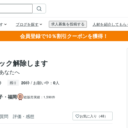
会員登録で10％割引クーポンを獲得！
ック解除します
あなたへ
件
20
枠 / お願い中：
0
人
残り
子・福岡
総販売実績：
1,590件
質問
評価・感想
お気に入り（48）