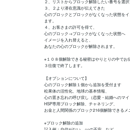
２、リストからブロック解除したい番号を選択
３、２より潜在意識が伝えてきた

心のブロックとブロックがなくなった状態をイ
ます。

４、お客さまの許可を得て、

心のブロック→ブロックがなくなった状態へ

イメージを入れ替えると、

あなたの心のブロックが解除されます。

※１０８個解除できる秘密はやりとりの中でお伝
３往復で終了します。

【オプションについて】

心のブロック解除１個から追加を受付ます

松果体の活性化、地球の基本情報、

心の置き忘れの呼び戻し（恋愛・結婚へのマイ
HSP専用ブロック解除、チャネリング、

お金と人間関係のブロック216個解除できるメ
※ブロック解除の追加

記入例：自信がない、○○の不安、など
