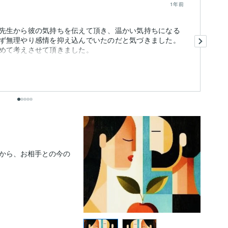
1年前
先生から彼の気持ちを伝えて頂き、温かい気持ちになる
さ
ず無理やり感情を抑え込んでいたのだと気づきました。
か
めて考えさせて頂きました。
変
す
も
から、お相手との今の