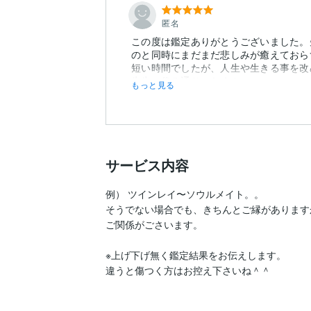
匿名
この度は鑑定ありがとうございました。
のと同時にまだまだ悲しみが癒えておら
短い時間でしたが、人生や生きる事を改
先生の仰る通り、たくさ...
もっと見る
サービス内容
例） ツインレイ〜ソウルメイト。。

そうでない場合でも、きちんとご縁があります
ご関係がごさいます。

※上げ下げ無く鑑定結果をお伝えします。

違うと傷つく方はお控え下さいね＾＾
