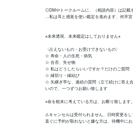
◎DMやトークルームに、（相談内容）は記載を
…私は耳と感覚を使い鑑定を進めます、何卒宜
※未来透視、未来鑑定はしておりません※

〈占えないもの・お受けできないもの〉

☆ 寿命・人の生死・病気

☆ 合否、失せ物

☆ 私はどうしたらいいですか？だけのご質問

☆ 縁切り・縁結び

☆ 矢継ぎ早な、連続の質問（立て続けに答え
いので、一つずつお願い致します

※命を粗末に考えている方は、お断り致します。
⚠️キャンセルは受付られません、日時変更をし
直ぐに予約が取れないと嫌な方は、待機中にお