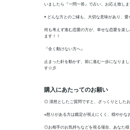
いましたら『一問一答』で占い、お応え致します
◉ どんな方とのご縁も、大切な意味があり、愛を学
何も考えず進む恋愛の方が、幸せな恋愛を楽し
ます！！

『全く動けない方へ』

止まった針を動かす、前に進む一歩になりまし
す☆彡

購入にあたってのお願い
◎ 漠然としたご質問ですと、ざっくりとした
※怒りがある方は鑑定が視えにくく、穏やかなお
◎お相手のお気持ちなどを視る場合、あなた様