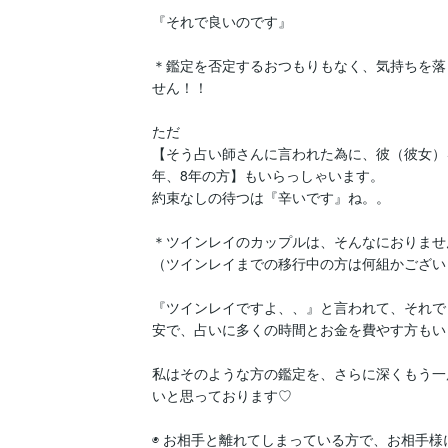
『それで良いのです』

＊鑑定を否定するおつもりもなく、気持ちを落
せん！！

ただ

【そう占い師さんに言われた為に、彼（彼女）
年、8年の方】もいらっしゃいます。

約束なしの待つは『辛いです』ね。。

＊ツインレイのカップルは、そんなにおりません
（ツインレイまでの移行中の方は何組かございま
『ツインレイですよ、、』と言われて、それで
安で、占いに多くの時間とお金を費やす方もい
私はそのような方の鑑定を、さらに深くもう一
いと思っております♡

◉ お相手と離れてしまっている方で、お相手