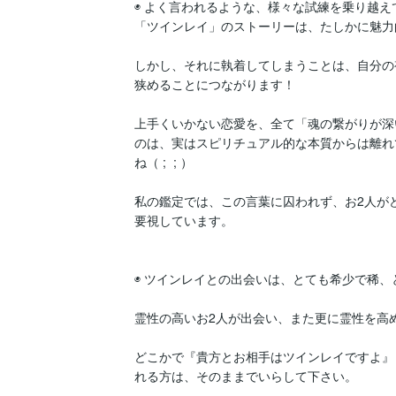
◉ よく⾔われるような、様々な試練を乗り越え
「ツインレイ」のストーリーは、たしかに魅⼒
しかし、それに執着してしまうことは、⾃分の
狭めることにつながります！

上⼿くいかない恋愛を、全て「魂の繋がりが深
のは、実はスピリチュアル的な本質からは離れ
ね（ ;  ; ）

私の鑑定では、この言葉に囚われず、お2人が
要視しています。

◉ ツインレイとの出会いは、とても希少で稀、
霊性の高いお2人が出会い、また更に霊性を高め
どこかで『貴方とお相手はツインレイですよ』
れる方は、そのままでいらして下さい。
