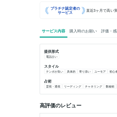
プラチナ認定者の
直近3ヶ月で高い
サービス
サービス内容
購入時のお願い
評価・感
提供形式
電話占い
スタイル
テンポが良い
具体的
寄り添い
ユーモア
初心
占術
霊視・透視
リーディング
チャネリング
数秘術
高評価のレビュー