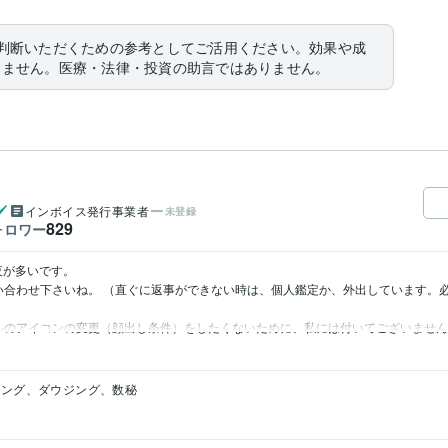
判断いただくための参考としてご活用ください。効果や成
りません。医療・法律・投資の助言ではありません。
インボイス発行事業者
未登録
829
ォロワー
が多いです。

い合わせ下さいね。 （直ぐに返事ができない時は、個人鑑定か、外出しています。必
IKIモデルのアイコンの変更（顔出し条件）をしたくないために、私には付いてございませ
リング、ダウジング、数秘