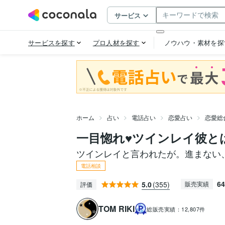
ホーム
占い
電話占い
恋愛占い
恋愛総
一目惚れ♥️ツインレイ彼
ツインレイと言われたが。進まない
電話相談
64
5.0
(355)
販売実績
評価
TOM RIKI
総販売実績：
12,807件