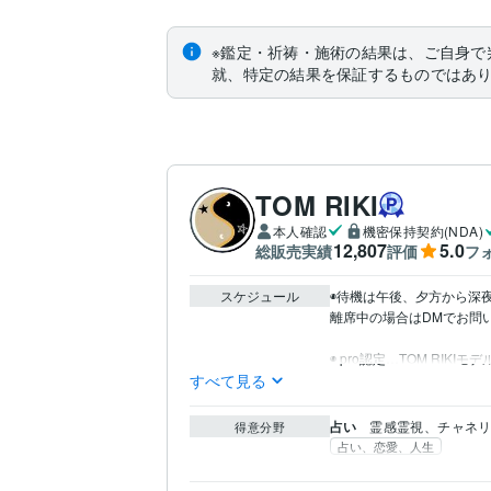
※鑑定・祈祷・施術の結果は、ご自身で
就、特定の結果を保証するものではあ
TOM RIKI
本人確認
機密保持契約(NDA)
12,807
5.0
総販売実績
評価
フ
スケジュール
◉待機は午後、夕方から深夜
離席中の場合はDMでお問
◉ pro認定…TOM R
すべて見る
占い
霊感霊視、チャネ
得意分野
占い、恋愛、人生