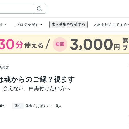
合鑑定
とは魂からのご縁？視ます
、会えない、白黒付けたい方へ
0
件
3
枠 / お願い中：
0
人
残り