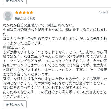
参考になった
6月14日
栖夜はよく眠る
なかなか自分の直感だけでは確信が持てない。

今回は自分の気持ちを整理するために、鑑定を受けることにしまし
た。

ココナラを使うのが初めてでとても緊張しましたが、なほ先生を頼
ってよかったと思います。

理由はふたつ。

まずは巷でよくある「〜かもしれません」といった、あやふやな回
答ではなく、なほ先生はきちんと理由をつけて診断してくださいま
す。ツインレイかどうが、白黒はっきりとするからこそ、自分の気
持ちがすっきりします。そしてふたつめは向き合う姿勢。他の方々
の評価にもあります通り、本当にしっかりと、丁寧に、そして最後
まで向き合ってくださいます。

気持ちを打ち明けるためにまずは自分と向き合う。とても充実した
時間となりました。その大事な時間をなほ先生は急かすことなく、
親身に向き合ってくださり安心してお話ができました。

あらためてなほ先生、この度は心から寄り添っていただきありがと
うございました。
参考になった