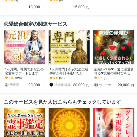
受け付けるメニューです
へのスペシャルプラン
13,000
15,000
円
円
恋愛総合鑑定の関連サービス
1ヶ月間、専属であなたの
1ヶ月専門｜不安な恋に祈
超絶レベル❤一途に溺愛さ
恋愛をサポートします 思
祷師が毎日伴走いたしま
れる❤究極の縁結びをしま
念伝達・鑑定・相談し放
す 復縁／片思い／複雑愛
す 片思い・複雑・秘密・
5.0
(320)
5.0
(60)
5.0
(8)
題・お得な定額プランで
／ 恋愛、それ以外のご相
進展しない関係・音信不
20,000
20,000
20,000
ございます。
談も全て
通❤求愛されたい方
天愛導
祈祷師 暁雄
ヴィーナス☆パワー
円
円
円
このサービスを見た人はこちらもチェックしています