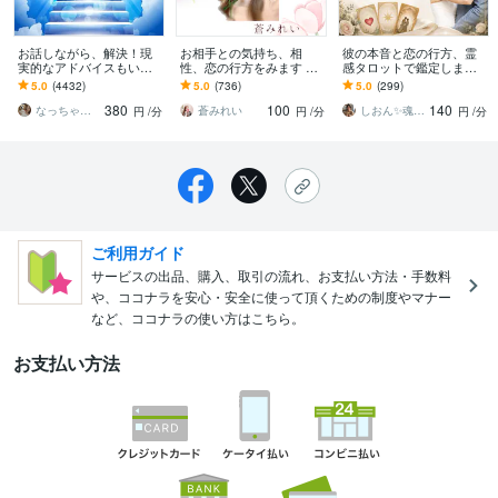
お話しながら、解決！現
お相手との気持ち、相
彼の本音と恋の行方、霊
実的なアドバイスもいた
性、恋の行方をみます ❁
感タロットで鑑定します
します 生年月日不要。霊
恋愛❁結婚❁復縁❁恋愛成
コンシャス・チャネリン
5.0
(4432)
5.0
(736)
5.0
(299)
視にて視えたまま、感じ
就❁仕事❁人生相談全般❁
グで彼の潜在意識や高次
380
100
140
たままをお伝えします
元の声を翻訳
なっちゃん☆彡
蒼みれい
しおん✨魂の声を聴く未来創造セラピスト✨
円
/分
円
/分
円
/分
ご利用ガイド
サービスの出品、購入、取引の流れ、お支払い方法・手数料
や、ココナラを安心・安全に使って頂くための制度やマナー
など、ココナラの使い方はこちら。
お支払い方法