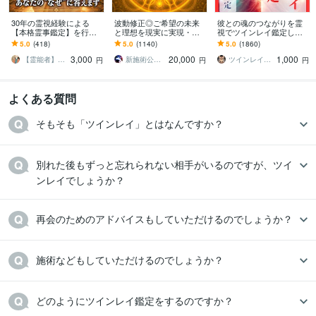
30年の霊視経験による
波動修正◎ご希望の未来
彼との魂のつながりを霊
【本格霊事鑑定】を行い
と理想を現実に実現・叶
視でツインレイ鑑定しま
ます 霊現象・家相・家
えます 【毎月10名様限
す 気になる彼とつながる
5.0
(418)
5.0
(1140)
5.0
(1860)
系・先祖・土地・人間関
定】仕事・恋愛・金運・
ことができるのか鑑定し
3,000
20,000
1,000
係・悪縁・因縁・厄払い
転職・復縁・子宝・占い
ます
【霊能者】天晴
新施術公開→≪相手意識強制変化≫◆星桜龍
ツインレイ縁結び専門鑑定士✢神結シオン✢
円
円
円
よくある質問
そもそも「ツインレイ」とはなんですか？
別れた後もずっと忘れられない相手がいるのですが、ツイ
ンレイでしょうか？
再会のためのアドバイスもしていただけるのでしょうか？
施術などもしていただけるのでしょうか？
どのようにツインレイ鑑定をするのですか？