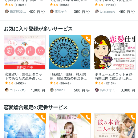
屋の純血統占い祈願師
ます 降りて来た言葉をそ
ます 現実重視の鑑定｜本
5.0
(11805)
5.0
(5055)
4.9
(14481)
雷鳥
のままお伝えします。
質と今後の行動を具体的
400
360
460
にお伝えします
鑑定歴33年のプロ占い師 雷鳥
雪見そう
toraramaro
円
/分
円
/分
円
/分
お気に入り登録が多いサービス
満枠対応中
恋愛占い：霊視とタロッ
T縁結び、復縁、対人関
ボリュームタロット★24
トであなたの恋を占いま
係、願望成就の祈念を承
時間以内に鑑定さしあげ
す 復縁・片想い・複雑
ります 対象者の思いと状
ます 3000文字以上の鑑定
5.0
(14524)
5.0
(38442)
5.0
(12134)
愛・夫婦問題…お悩みに
況、対象者との対話、祈
★希望者のみ一部カード
1,000
500
3,000
優しく寄り添います♡
念
開示サービスあり
コトハ ⸜❤︎⸝ 新サービス提供開始✨️
prince7
高峰ナオミ タロット占い師
円
円
/分
円
恋愛総合鑑定の定番サービス