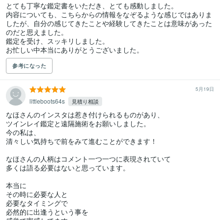
とても丁寧な鑑定書をいただき、とても感動しました。

内容についても、こちらからの情報をなぞるような感じではありま
したが、自分の感じてきたことや経験してきたことは意味があった
のだと思えました。

鑑定を受け、スッキリしました。

お忙しい中本当にありがとうございました。
参考になった
5月19日
littleboots64s
見積り相談
なほさんのインスタは惹き付けられるものがあり、

ツインレイ鑑定と遠隔施術をお願いしました。

今の私は、

清々しい気持ちで前をみて進むことができます！

なほさんの人柄はコメント一つ一つに表現されていて

多くは語る必要はないと思っています。

本当に

その時に必要な人と

必要なタイミングで

必然的に出逢うという事を
