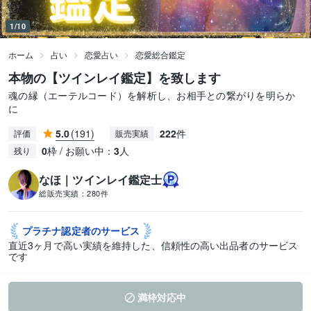
1/10
ホーム
占い
恋愛占い
恋愛総合鑑定
本物の【ツインレイ鑑定】を致します
魂の縁（エーテルコード）を解析し、お相手との繋がりを明らか
に
5.0
(191)
222
件
評価
販売実績
0
枠 / お願い中：
3
人
残り
なほ｜ツインレイ鑑定士
総販売実績：
280件
プラチナ認定者の
サービス
直近3ヶ月で高い実績を維持した、信頼性の高い出品者のサービス
です
満枠対応中