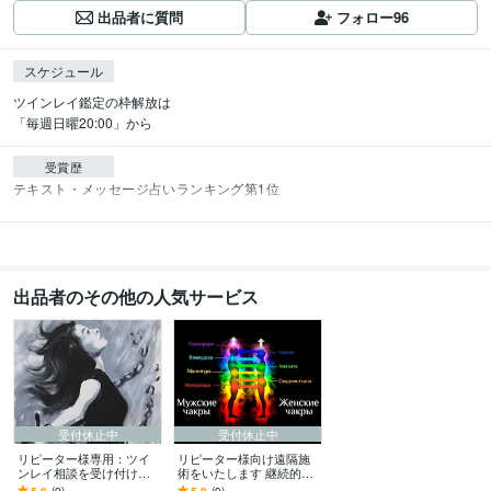
出品者に質問
フォロー
96
スケジュール
ツインレイ鑑定の枠解放は

「毎週日曜20:00」から
受賞歴
テキスト・メッセージ占いランキング第1位
出品者のその他の人気サービス
受付休止中
受付休止中
リピーター様専用：ツイ
リピーター様向け遠隔施
ンレイ相談を受け付けま
術をいたします 継続的な
す 最優先でお悩み相談を
バックアップが必要な方
5.0
(9)
5.0
(9)