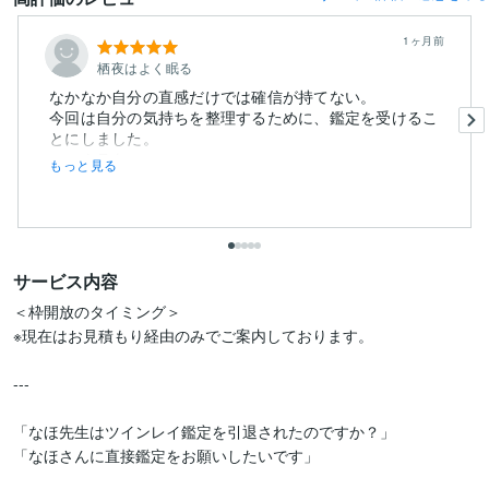
1ヶ月前
栖夜はよく眠る
なかなか自分の直感だけでは確信が持てない。
今回は自分の気持ちを整理するために、鑑定を受けるこ
とにしました。
ココナラを...
もっと見る
サービス内容
＜枠開放のタイミング＞

※現在はお見積もり経由のみでご案内しております。

---

「なほ先生はツインレイ鑑定を引退されたのですか？」

「なほさんに直接鑑定をお願いしたいです」
