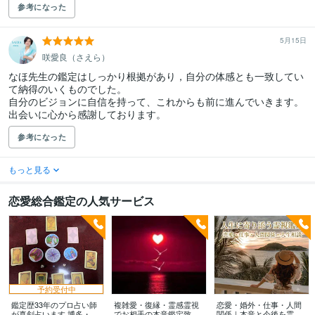
参考になった
5月15日
咲愛良（さえら）
なほ先生の鑑定はしっかり根拠があり，自分の体感とも一致してい
て納得のいくものでした。

自分のビジョンに自信を持って、これからも前に進んでいきます。

出会いに心から感謝しております。
参考になった
もっと見る
恋愛総合鑑定の人気サービス
予約受付中
鑑定歴33年のプロ占い師
複雑愛・復縁・霊感霊視
恋愛・婚外・仕事・人間
が真剣占います 博多・廓
でお相手の本音鑑定致し
関係｜本音と今後を霊視