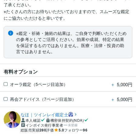
了承ください。

※たくさんの方にお待ちいただいておりますので、スムーズな鑑定
にご協力いただけると幸いです。
※鑑定・祈祷・施術の結果は、ご自身で判断いただくため
の参考としてご活用ください。効果や成就、特定の結果
を保証するものではありません。医療・法律・投資の助
言ではありません。
有料オプション
＋
5,000円
オーラ鑑定（5ページ目追加）
＋
5,000円
再会アドバイス（7ページ目追加）
なほ｜ツインレイ鑑定士
本人確認
機密保持契約(NDA)
インボイス発行事業者
未登録
総販売実績
280
評価
5.0
フォロワー
96