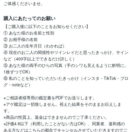
ご体感くださいませ。
購入にあたってのお願い
【ご購入後に以下のことをお知らせください】

① あなた様のお名前と性別

② お相手様の名前

③ お二人の生年月日（わかれば）

④ 現在のお二人の関係性やツインレイだと思ったきっかけ、サイン
など（400字以上でできるだけ詳しく）

⑤ あなた様の両手のひらの写真（手のシワも見えるように鮮明に。
1枚ずつでOK）

⑥ 私のことを知っていただいたきっかけ（インスタ・TikTok・ブロ
グ・noteなど）

※ご相談者様専用の鑑定書をPDFでお送りします。

※アゲ鑑定は一切致しません。視えた結果をそのままお伝えしま
す。

※商品の性質上、返金はできませんのでご了承ください。

※評価4.8以下（利用したことがない方はOK）、同業者、違和感の
ある方などはこちらの都合でキャンセルさせていただきますのでご