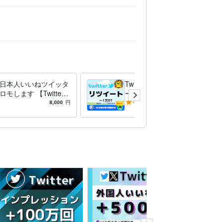
ter日本人いいねツイッタ
Twitterリツイート★ツイッタ
モします 【Twitte
ーのプロモします ツイッタ
本人のいいね100増える
ー（Twitter）リツイート100
8,000
円
4.7
(17)
3,000
円
ロモ
RT宣伝します