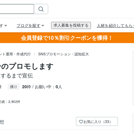
会員登録で10％割引クーポンを獲得！
ウント運用・作成代行
SNSプロモーション・認知拡大
ターのプロモします
到達するまで宣伝
件
20
枠 / お願い中：
0
人
残り
実績：
2,902件
想
お気に入り（33）