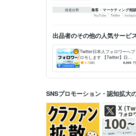
集客・マーケティング相
得意分野
YouTube
Twitter
Instag
出品者のその他の人気サービ
Twitter日本人フォロワーへプ
ロモします 【Twitter】日本
人フォロワー+100人になる
4.7
(32)
8,000
円
までプロモ
SNSプロモーション・認知拡大