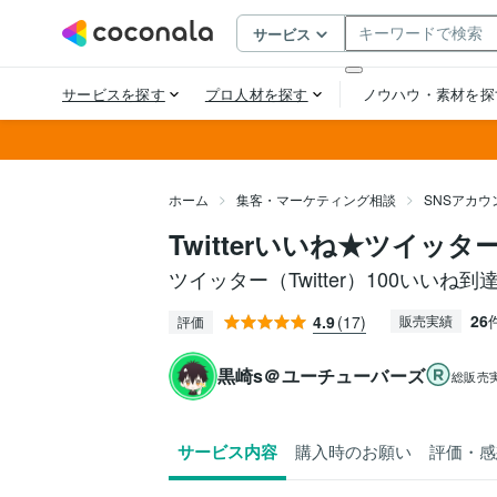
ホーム
集客・マーケティング相談
SNSアカ
Twitterいいね★ツイッ
ツイッター（Twitter）100いいね
26
4.9
(17)
販売実績
評価
黒崎s＠ユーチューバーズ
総販売
サービス内容
購入時のお願い
評価・感