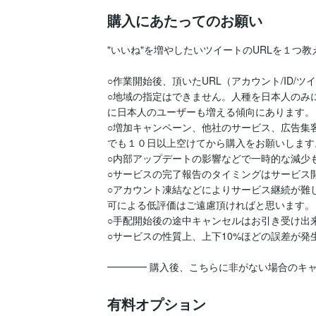
購入にあたってのお願い
"いいね"を増やしたいツイートのURLを１つ教
○作業開始後、頂いたURL（アカウント/ID/
○地域の指定はできません。人種を日本人のみ
に日本人のユーザーも増える傾向にあります。

○増加キャンペーン、他社のサービス、広告集
でも１０日以上空けてから購入をお願いします。
○内部アップデートの影響などで一時的な減少
○サービスの完了報告のタイミングはサービス
○アカウント凍結などによりサービス継続が難
可による低評価はご遠慮頂ければと思います。

○手配開始後の途中キャンセルはお引き受け出来
○サービスの性質上、上下10%ほどの誤差が発
━━━━ 購入後、こちらに非がない場合のキ
有料オプション