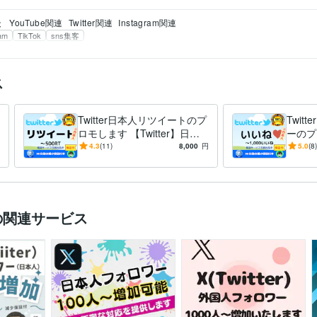
談
YouTube関連
Twitter関連
Instagram関連
ram
TikTok
sns集客
ス
Twitter日本人リツイートのプ
Twit
ロモします 【Twitter】日本
ーのプロ
人のリツイート100RTまでプ
r】日
4.3
(11)
8,000
円
5.0
(8)
ロモ
までプ
の関連サービス