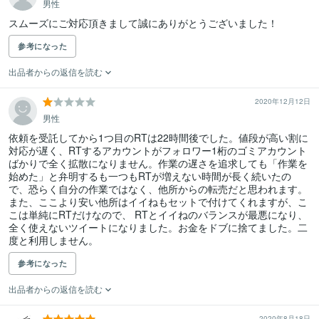
男性
スムーズにご対応頂きまして誠にありがとうございました！
参考になった
出品者からの返信を読む
2020年12月12日
男性
依頼を受託してから1つ目のRTは22時間後でした。値段が高い割に
対応が遅く、RTするアカウントがフォロワー1桁のゴミアカウント
ばかりで全く拡散になりません。作業の遅さを追求しても「作業を
始めた」と弁明するも一つもRTが増えない時間が長く続いたの
で、恐らく自分の作業ではなく、他所からの転売だと思われます。
また、ここより安い他所はイイねもセットで付けてくれますが、こ
こは単純にRTだけなので、 RTとイイねのバランスが最悪になり、
全く使えないツイートになりました。お金をドブに捨てました。二
度と利用しません。
参考になった
出品者からの返信を読む
2020年8月18日