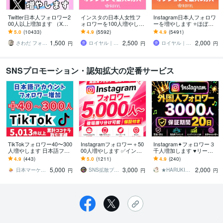
Twitter日本人フォロワー2
インスタの日本人女性フ
Instagram日本人フォロワ
00人以上増加ます （X）
ォロワーを100人増やしま
ーを増やします ⭐️ほぼ減
日本人のアクティブ フォ
す ⭐️12月最新版・最大2万
少なし・+100人～最大5万
5.0
(10433)
4.9
(5592)
4.9
(5491)
ロワーを増やします。
人・Instagram⭐️
人⭐️
1,500
2,500
2,000
さわだ フォロワー31万人
ロイヤル｜SNSフォロワーサポート
ロイヤル｜SNSフォロワーサポート
円
円
円
SNSプロモーション・認知拡大の定番サービス
TikTokフォロワー40〜300
Instagramフォロワー＋50
Instagram✦フォロワー３
人増やします 日本語フォ
00人増やします ✅インス
千人増加します ♥リール
ロワー「＋40〜300人」を
タグラム複垢振り分け可
再生回数１００００回お
4.9
(443)
5.0
(1211)
4.9
(240)
増加！
能！ゆっくり指定可能！
まけ付き♥インスタ３００
5,000
3,000
2,000
⭕️
０人
日本マーケティング／取引実績5540件
SNS拡散プロ【実績1万件越＆即日対応】
★HARUKI★SNS集客サポート
円
円
円