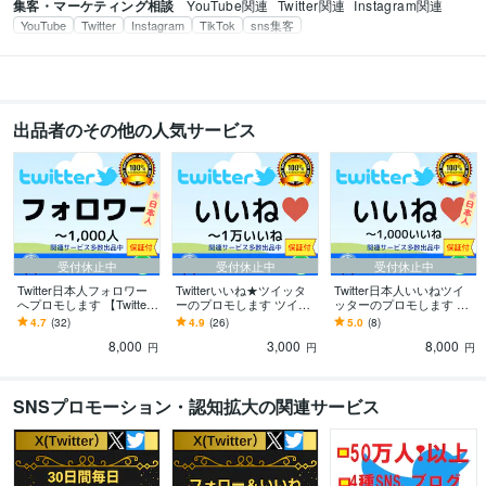
集客・マーケティング相談
YouTube関連
Twitter関連
Instagram関連
YouTube
Twitter
Instagram
TikTok
sns集客
出品者のその他の人気サービス
受付休止中
受付休止中
受付休止中
Twitter日本人フォロワー
Twitterいいね★ツイッタ
Twitter日本人いいねツイ
へプロモします 【Twitte
ーのプロモします ツイッ
ッターのプロモします 【T
r】日本人フォロワー+100
ター（Twitter）100いいね
witter】日本人のいいね10
4.7
(32)
4.9
(26)
5.0
(8)
人になるまでプロモ
到達するまで宣伝
0増えるまでプロモ
8,000
3,000
8,000
円
円
円
SNSプロモーション・認知拡大の関連サービス