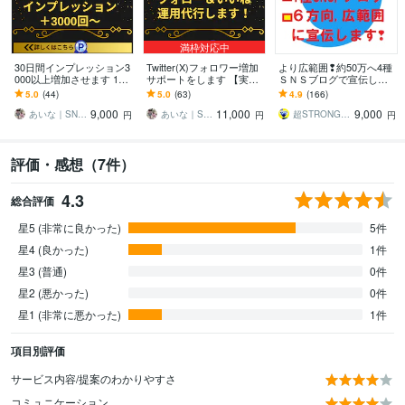
満枠対応中
30日間インプレッション3
Twitter(X)フォロワー増加
より広範囲❢約50万へ4種
000以上増加させます 1日
サポートをします 【実績3
ＳＮＳブログで宣伝しま
3投稿まで振り分け対応可
450件以上】Xのフォロー
す ❢コスパ超最高❢6方向
5.0
(44)
5.0
(63)
4.9
(166)
能
＆いいね運用代行サービ
よりあなたのブログ/事業
9,000
11,000
9,000
ス
等を丁寧に拡散
あいな｜SNS集客のお手伝い
あいな｜SNS集客のお手伝い
超STRONG❢❢SNS宣伝拡散 事務所
円
円
円
評価・感想（7件）
4.3
総合評価
星5 (非常に良かった)
5件
星4 (良かった)
1件
星3 (普通)
0件
星2 (悪かった)
0件
星1 (非常に悪かった)
1件
項目別評価
サービス内容/提案のわかりやすさ
コミュニケーション