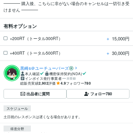
━━━━ 購入後、こちらに非がない場合のキャンセルは一切引き受
けません ━━━━
有料オプション
＋
15,000円
+200RT（トータル300RT）
＋
30,000円
+400RT（トータル500RT）
黒崎s＠ユーチューバーズ
本人確認
機密保持契約(NDA)
インボイス発行事業者
未登録
総販売実績
2,902
評価
4.9
フォロワー
780
出品者に質問
フォロー
780
スケジュール
土日祝のレスポンスは遅くなる場合があります。
得意分野