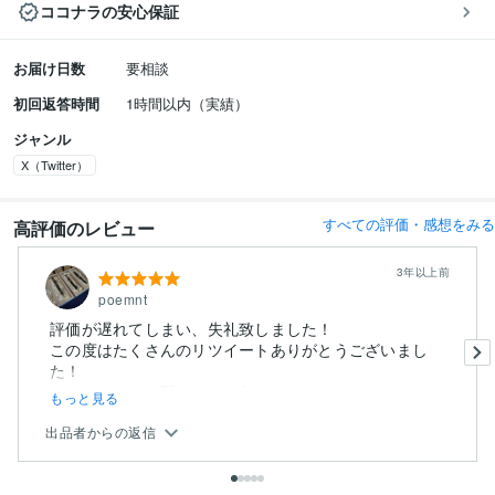
ココナラの安心保証
お届け日数
要相談
初回返答時間
1時間以内（実績）
ジャンル
X（Twitter）
すべての評価・感想をみる
高評価のレビュー
3年以上前
poemnt
評価が遅れてしまい、失礼致しました！
この度はたくさんのリツイートありがとうございまし
た！
またよろしくお願いします♪
もっと見る
出品者からの返信