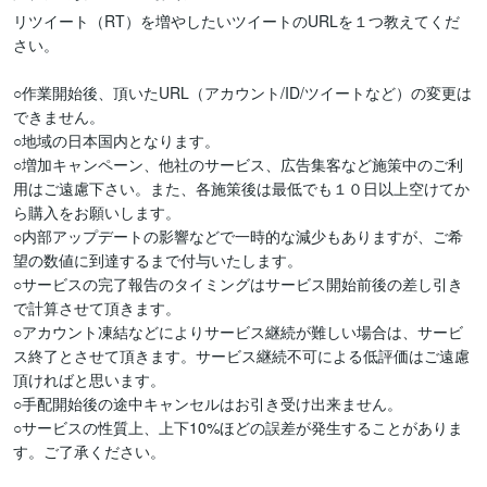
リツイート（RT）を増やしたいツイートのURLを１つ教えてくだ
さい。

○作業開始後、頂いたURL（アカウント/ID/ツイートなど）の変更は
できません。

○地域の日本国内となります。

○増加キャンペーン、他社のサービス、広告集客など施策中のご利
用はご遠慮下さい。また、各施策後は最低でも１０日以上空けてか
ら購入をお願いします。

○内部アップデートの影響などで一時的な減少もありますが、ご希
望の数値に到達するまで付与いたします。

○サービスの完了報告のタイミングはサービス開始前後の差し引き
で計算させて頂きます。

○アカウント凍結などによりサービス継続が難しい場合は、サービ
ス終了とさせて頂きます。サービス継続不可による低評価はご遠慮
頂ければと思います。

○手配開始後の途中キャンセルはお引き受け出来ません。

○サービスの性質上、上下10%ほどの誤差が発生することがありま
す。ご了承ください。
