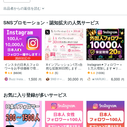
出品者からの返信を読む
SNSプロモーション・認知拡大の人気サービス
満枠対応中
インスタの日本人フォロ
Xインプレッション1万×自
Instagram✦フォロワー＋
ワーをお手頃価格で増や
然な拡散30日間します ポ
１万人増加します ♥リー
します インスタ日本人フ
スト分割対応♡フォロワ
ル再生回数３００００回
4.9
(6608)
5.0
(5)
5.0
(1006)
ォロワー100人～【高品質
ー流入も狙える拡散設計⭐︎
おまけ付き♥インスタ１０
1,500
30,000
6,000
✨お手頃価格❗】
０００人
Buzz Insta【SNSマーケ】
SNSマーケティング沙織
★HARUKI★SNS集客サポート
円
円
円
お気に入り登録が多いサービス