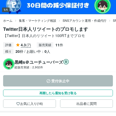
1/1
ホーム
集客・マーケティング相談
SNSアカウント運用・作成代行
S
Twitter日本人リツイートのプロモします
【Twitter】日本人のリツイート100RTまでプロモ
4.3
(7)
11
件
評価
販売実績
20
枠 / お願い中：
0
人
残り
黒崎s＠ユーチューバーズ
総販売実績：
2,902件
受付休止中
再開したら通知を受け取る
お気に入り(16)
出品者に質問