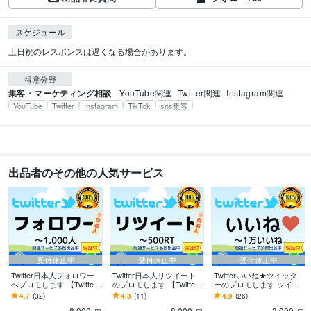
スケジュール
土日祝のレスポンスは遅くなる場合があります。
得意分野
集客・マーケティング相談
YouTube関連
Twitter関連
Instagram関連
YouTube
Twitter
Instagram
TikTok
sns集客
出品者のその他の人気サービス
受付休止中
受付休止中
受付休止中
Twitter日本人フォロワー
Twitter日本人リツイート
Twitterいいね★ツイッタ
へプロモします 【Twitte
のプロモします 【Twitte
ーのプロモします ツイッ
r】日本人フォロワー+100
r】日本人のリツイート10
ター（Twitter）100いいね
4.7
(32)
4.3
(11)
4.9
(26)
人になるまでプロモ
0RTまでプロモ
到達するまで宣伝
8,000
8,000
3,000