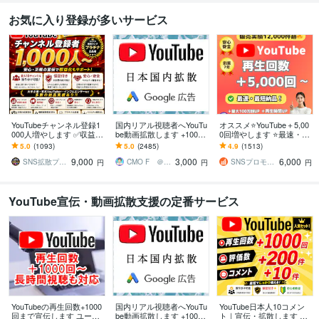
お気に入り登録が多いサービス
YouTubeチャンネル登録1
国内リアル視聴者へYouTu
オススメ⭐️YouTube＋5,00
000人増やします ✅収益化
be動画拡散します +1000
0回増やします ⭐️最速・最
可能/保証付き/チャンネル
再生★日本国内にPRして
短⭐️再生回数＋5,000回増
5.0
(1093)
5.0
(2485)
4.9
(1513)
登録者/ユーチューブ⭕️
リアルな視聴者を獲得
えるまで拡大します
9,000
3,000
6,000
SNS拡散プロ【実績1万件越＆即日対応】
CMO F ＠ココナラNo1セラー
SNSプロモーション部
円
円
円
YouTube宣伝・動画拡散支援の定番サービス
YouTubeの再生回数+1000
国内リアル視聴者へYouTu
YouTube日本人10コメン
回まで宣伝します ユーチ
be動画拡散します +1000
ト｜宣伝・拡散します ＋1