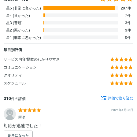
星5 (非常に良かった)
297件
星4 (良かった)
7件
星3 (普通)
3件
星2 (悪かった)
3件
星1 (非常に悪かった)
0件
項目別評価
サービス内容/提案のわかりやすさ
コミュニケーション
クオリティ
スケジュール
310
評価で絞り込む
件の評価
2025年1月23日
匿名
対応が迅速でした！
参考になった