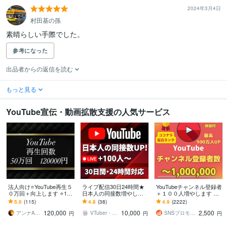
2024年3月4日
村田基の孫
素晴らしい手際でした。
参考になった
出品者からの返信を読む
もっと見る
YouTube宣伝・動画拡散支援の人気サービス
法人向け⭐️YouTube再生５
ライブ配信30日24時間★
YouTubeチャンネル登録者
０万回＋向上します ⭐️1再
日本人の同接数増やしま
＋１００人増やします ＋
生０.２円⭐️保証３６５
す 100人増加★YouTube配
１００人以上登録者増え
5.0
(115)
4.8
(38)
4.9
(2222)
日！⭐️芸能事務所・法人向
信回数無制限★縦型OK！
るまで拡大❗️最大100万人
120,000
10,000
2,500
け
毎日可
可能⭐️
アンナAnna
VTuber・YouTuber活動支援
SNSプロモーション部
円
円
円