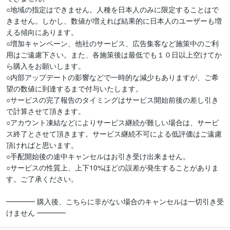
○地域の指定はできません。人種を日本人のみに限定することはで
きません。しかし、数値が増えれば結果的に日本人のユーザーも増
える傾向にあります。

○増加キャンペーン、他社のサービス、広告集客など施策中のご利
用はご遠慮下さい。また、各施策後は最低でも１０日以上空けてか
ら購入をお願いします。

○内部アップデートの影響などで一時的な減少もありますが、ご希
望の数値に到達するまで付与いたします。

○サービスの完了報告のタイミングはサービス開始前後の差し引き
で計算させて頂きます。

○アカウント凍結などによりサービス継続が難しい場合は、サービ
ス終了とさせて頂きます。サービス継続不可による低評価はご遠慮
頂ければと思います。

○手配開始後の途中キャンセルはお引き受け出来ません。

○サービスの性質上、上下10%ほどの誤差が発生することがありま
す。ご了承ください。

━━━━ 購入後、こちらに非がない場合のキャンセルは一切引き受
けません ━━━━