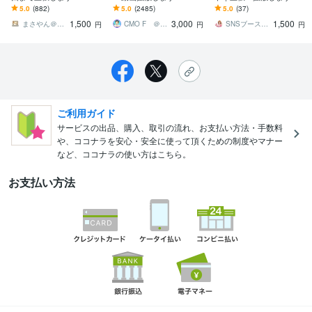
ューブ拡散宣伝☆振り分
再生★日本国内にPRして
0コメント/200評価/1,000
5.0
(882)
5.0
(2485)
5.0
(37)
け可☆平均5～20分視聴時
リアルな視聴者を獲得
再生もまとめて増加
1,500
3,000
1,500
間可
まさやん＠仕事と生活を安心安全にお手伝い
CMO F ＠ココナラNo1セラー
SNSブーストラボ
円
円
円
ご利用ガイド
サービスの出品、購入、取引の流れ、お支払い方法・手数料
や、ココナラを安心・安全に使って頂くための制度やマナー
など、ココナラの使い方はこちら。
お支払い方法