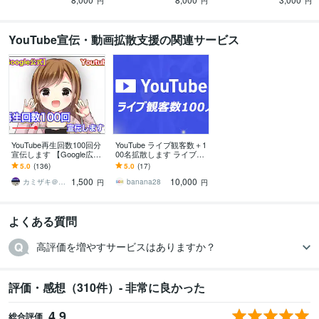
円
円
円
YouTube宣伝・動画拡散支援の関連サービス
YouTube再生回数100回分
YouTube ライブ観客数＋1
宣伝します 【Google広
00名拡散します ライブ観
告】公式サービスにて宣
客数＋100名以上に 物販
5.0
(136)
5.0
(17)
伝致します！
の方におすすめ！
1,500
10,000
カミザキ＠YouTube
banana28
円
円
よくある質問
高評価を増やすサービスはありますか？
評価・感想（310件）- 非常に良かった
4.9
総合評価