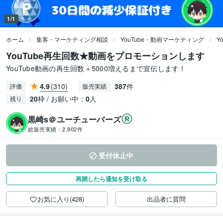
1/1
ホーム
集客・マーケティング相談
YouTube・動画マーケティング
Y
YouTube再生回数★動画をプロモーションします
YouTube動画の再生回数＋5000増えるまで宣伝します！
4.9
(310)
387
件
評価
販売実績
20
枠 / お願い中：
0
人
残り
黒崎s＠ユーチューバーズ
総販売実績：
2,902件
受付休止中
再開したら通知を受け取る
お気に入り(428)
出品者に質問