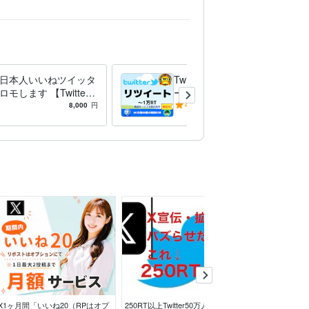
ter日本人いいねツイッタ
Twitterリツイート★ツイッタ
モします 【Twitte
ーのプロモします ツイッタ
本人のいいね100増える
ー（Twitter）リツイート100
8,000
円
4.7
(17)
3,000
円
ロモ
RT宣伝します
X1ヶ月間「いいね20（RPはオプ
250RT以上Twitter50万人にX宣伝
Twitter・２ポ