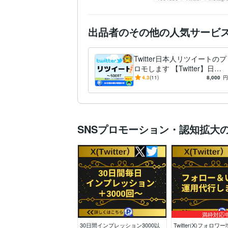
出品者のその他の人気サービ
Twitter日本人リツイートのプ
ロモします 【Twitter】日本
人のリツイート100RTまでプ
4.3
(11)
8,000
円
ロモ
SNSプロモーション・認知拡大
満枠対応
30日間インプレッション3000以
Twitter(X)フォロ