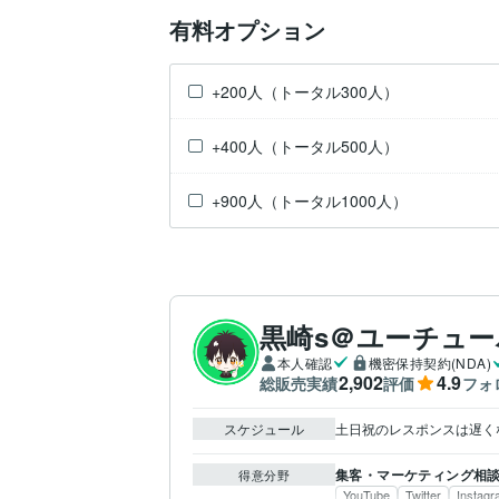
有料オプション
+200人（トータル300人）
+400人（トータル500人）
+900人（トータル1000人）
黒崎s＠ユーチュ
本人確認
機密保持契約(NDA)
2,902
4.9
総販売実績
評価
フォ
スケジュール
土日祝のレスポンスは遅く
集客・マーケティング相
得意分野
YouTube
Twitter
Instag