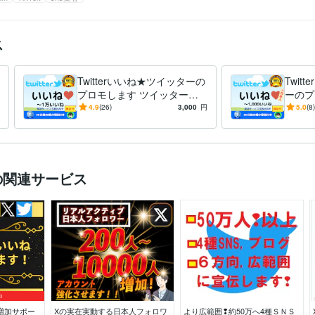
ス
Twitterいいね★ツイッターの
Twit
プロモします ツイッター（T
ーのプロ
witter）100いいね到達するま
r】日
4.9
(26)
3,000
円
5.0
(8)
で宣伝
までプ
の関連サービス
中
ワー増加サポー
Xの実在実動する日本人フォロワ
より広範囲❢約50万へ4種ＳＮＳ