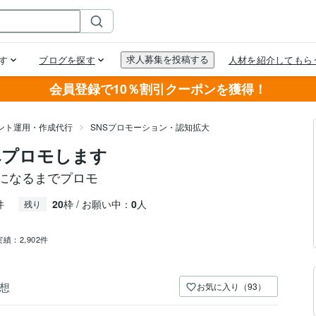
会員登録で10％割引クーポンを獲得！
ウント運用・作成代行
SNSプロモーション・認知拡大
ーへプロモします
0人になるまでプロモ
件
20
枠 / お願い中：
0
人
残り
実績：
2,902件
想
お気に入り（93）