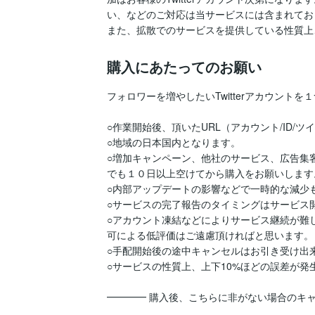
い、などのご対応は当サービスには含まれてお
また、拡散でのサービスを提供している性質上
購入にあたってのお願い
フォロワーを増やしたいTwitterアカウントを
○作業開始後、頂いたURL（アカウント/ID/
○地域の日本国内となります。

○増加キャンペーン、他社のサービス、広告集
でも１０日以上空けてから購入をお願いします。
○内部アップデートの影響などで一時的な減少
○サービスの完了報告のタイミングはサービス
○アカウント凍結などによりサービス継続が難
可による低評価はご遠慮頂ければと思います。

○手配開始後の途中キャンセルはお引き受け出来
○サービスの性質上、上下10%ほどの誤差が発
━━━━ 購入後、こちらに非がない場合のキ