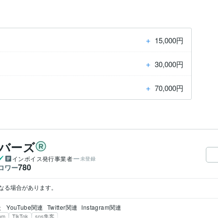
＋
15,000円
＋
30,000円
＋
70,000円
ーバーズ
インボイス発行事業者
未登録
780
ロワー
なる場合があります。
談
YouTube関連
Twitter関連
Instagram関連
ram
TikTok
sns集客