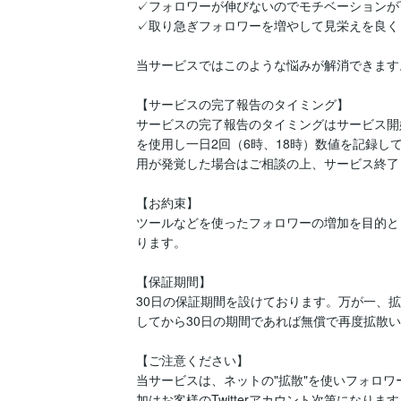
✓フォロワーが伸びないのでモチベーションが
✓取り急ぎフォロワーを増やして見栄えを良くし
当サービスではこのような悩みが解消できます。
【サービスの完了報告のタイミング】

サービスの完了報告のタイミングはサービス開
を使用し一日2回（6時、18時）数値を記録
用が発覚した場合はご相談の上、サービス終了
【お約束】

ツールなどを使ったフォロワーの増加を目的と
ります。

【保証期間】

30日の保証期間を設けております。万が一、
してから30日の期間であれば無償で再度拡散い
【ご注意ください】

当サービスは、ネットの"拡散"を使いフォロ
加はお客様のTwitterアカウント次第にな