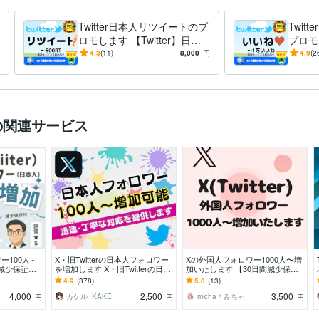
Twitter日本人リツイートのプ
Twit
ロモします 【Twitter】日本
プロモ
人のリツイート100RTまでプ
witt
4.3
(11)
8,000
円
4.9
(2
ロモ
で宣伝
の関連サービス
ワー100人～
X・旧Twitterの日本人フォロワー
Xの外国人フォロワー1000人〜増
間減少保証
を増加します X・旧Twitterの日本
加いたします 【30日間減少保証
拡散してXフ
人フォロワーを100人増加します
つき】アカウント信頼度高めませ
4.9
(378)
5.0
(13)
んか？
4,000
2,500
3,500
カケル_KAKE
micha＊みちゃ
円
円
円