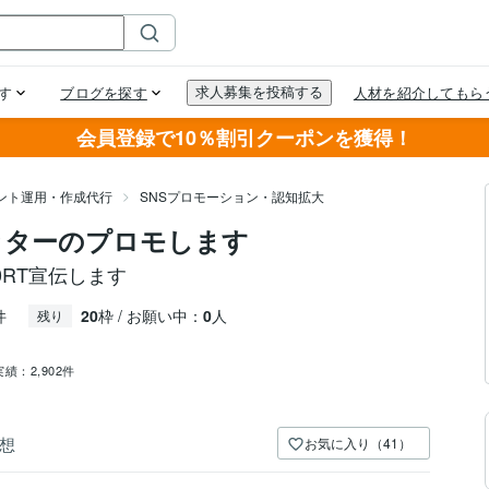
会員登録で10％割引クーポンを獲得！
ウント運用・作成代行
SNSプロモーション・認知拡大
イッターのプロモします
00RT宣伝します
件
20
枠 / お願い中：
0
人
残り
実績：
2,902件
想
お気に入り（41）