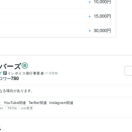
＋
10,000円
＋
15,000円
＋
30,000円
ーバーズ
インボイス発行事業者
未登録
780
ロワー
なる場合があります。
談
YouTube関連
Twitter関連
Instagram関連
ram
TikTok
sns集客
ス