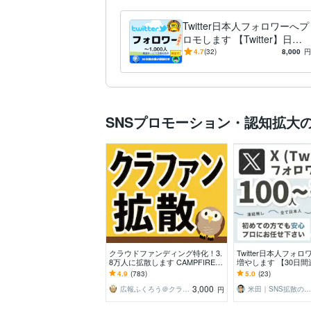
Twitter日本人フォロワーへプ
ロモします 【Twitter】日本
人フォロワー+100人になる
4.7
(32)
8,000
円
までプロモ
SNSプロモーション・認知拡大
クラウドファンディング特化！3.
Twitter日本人フォロ
8万人に拡散します CAMPFIRE、
増やします 【30日
Makuakeなど対応。おかげさまで
付！】国内に宣伝・
4.9
(783)
5.0
(23)
3億円
ォロワー増加
3,000
広報ふくろう＠クラファン専門パートナー
米田｜SNS拡散のプロ｜リスク対策も万全
円