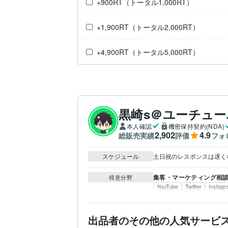
+900RT（トータル1,000RT）
+1,900RT（トータル2,000RT）
+4,900RT（トータル5,000RT）
黒崎s＠ユーチュ
本人確認
機密保持契約(NDA)
2,902
4.9
総販売実績
評価
フォ
スケジュール
土日祝のレスポンスは遅く
集客・マーケティング相
得意分野
YouTube
Twitter
Instag
出品者のその他の人気サービ