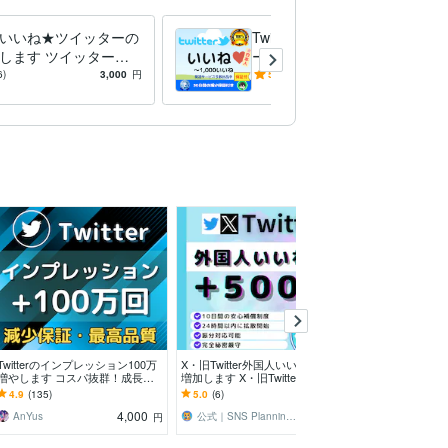
terいいね★ツイッターの
Twitter日本人いいねツイッタ
します ツイッター（T
ーのプロモします 【Twitte
er）100いいね到達するま
r】日本人のいいね100増える
6)
3,000
円
5.0
(8)
8,000
円
までプロモ
Twitterのインプレッション100万
X・旧Twitter外国人いいね500個
Twitter日本人
増やします コスパ抜群！成長を
増加します X・旧Twitterの外国人
やします 保証付
支える、収益化サポートをお手伝
いいね500個増加します
000いいね、最
4.9
(135)
5.0
(6)
5.0
(1244)
いいたします
散
4,000
3,000
AnYus
公式｜SNS Planning HARU
円
円