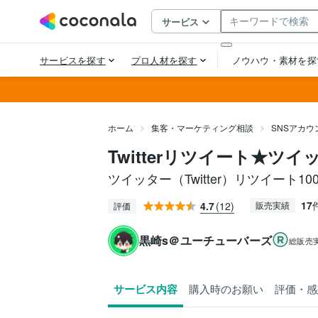
ホーム
集客・マーケティング相談
SNSアカ
Twitterリツイート★ツ
ツイッター（Twitter）リツイート1
17
4.7
(12)
販売実績
評価
黒崎s＠ユーチューバーズ
総販売
サービス内容
購入時のお願い
評価・感