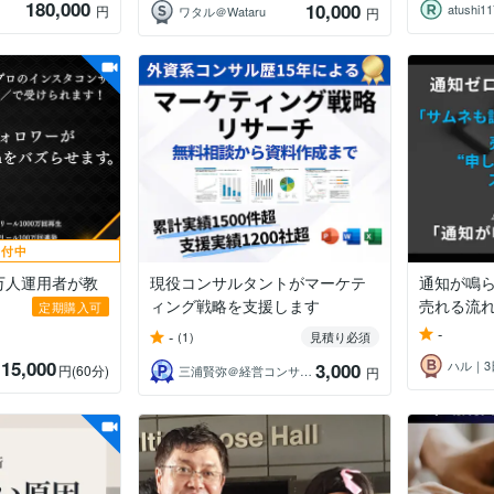
180,000
10,000
atushi1
円
ワタル＠Wataru
円
受付中
m8万人運用者が教
現役コンサルタントがマーケテ
通知が鳴
ィング戦略を支援します
売れる流れ
定期購入可
-
-
(1)
見積り必須
15,000
3,000
円
(60分)
三浦賢弥＠経営コンサルタント
円