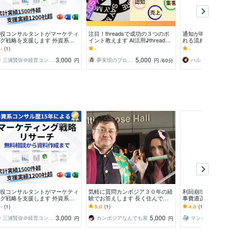
役コンサルタントがマーケティ
注目！threadsで成功の３つのポ
通知が鳴らないコ
グ戦略を支援します 外資系コ
イント教えます AI活用♪threads
れる流れに整えます
サル歴15年：マーケティングの
とnote連携で認知度アップ
れない理由を分析
-
(1)
-
-
ドバイス・リサーチ
にページを再設計
3,000
5,000
三浦賢弥＠経営コンサルタント
夢実現のプロ★ともみん。
円
円
/60分
役コンサルタントがマーケティ
気軽に質問カンボジア３０年の経
利回崩壊防止｜R
グ戦略を支援します 外資系コ
験でお答えします 長く住んでる
事費適正金額出し
サル歴15年：マーケティングの
ものならではのキメ細かなお助け
う前に工事費につ
-
(1)
5.0
(1)
4.0
(1)
ドバイス・リサーチ
ができると思います
へ
3,000
5,000
三浦賢弥＠経営コンサルタント
カンボジアなんでも屋
円
円