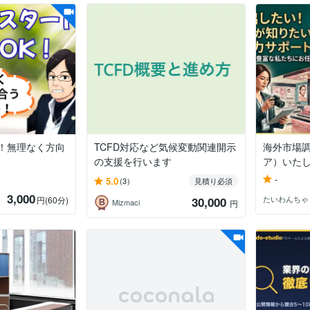
ト！無理なく方向
TCFD対応など気候変動関連開示
海外市場
の支援を行います
ア）いた
-
5.0
(3)
見積り必須
3,000
たいわんちゃ
円
(60分)
30,000
Mizmaci
円