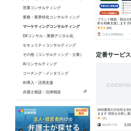
営業コンサルティング
業務・業界特化コンサルティング
ブランド構築・競合分
析を戦略支援します 25
マーケティングコンサルティング
の実績で経営戦略視点
5.0
(35)
援します
ワタル＠Wataru
DXコンサル・業務デジタル化
セキュリティコンサルティング
定番サービス
その他（コンサルティング・士業）
AIコンサルティング
コーチング・メンタリング
AI導入・活用支援
弁護士相談・法律相談
SNS運用の方向性を3
まます 現状を分析し
方針をご提案
-
(1)
3,0
atushi1172