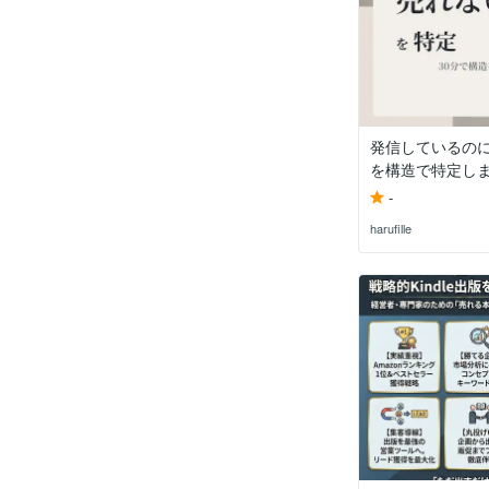
発信しているの
を構造で特定し
-
harufille