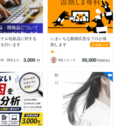
ジナル化粧品に対する
いまいちな動画広告をプロが添
査を行います
削します
定期購入可
-
3,000
50,000
化粧品企画・開発まわりお任せ！経験豊富！
B面スタジオ
円
円
(60分)