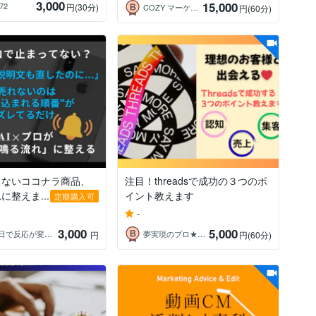
3,000
15,000
172
円
(30分)
COZY マーケティングリサーチャー
円
(60分)
らないココナラ商品、
注目！threadsで成功の３つのポ
に整えま...
イント教えます
定期購入可
-
3,000
5,000
ハル｜3日で反応が変わるAI発信設計士
夢実現のプロ★ともみん。
円
円
(60分)