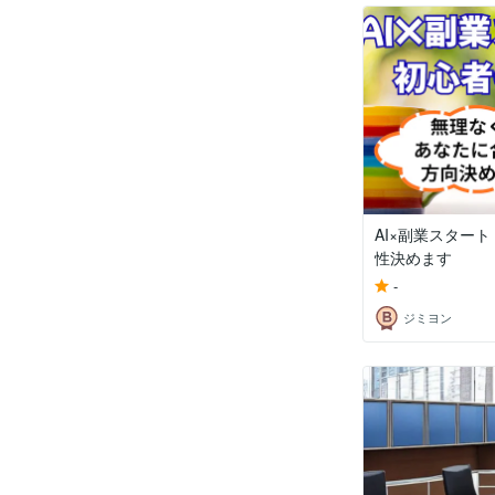
AI×副業スター
性決めます
-
ジミヨン