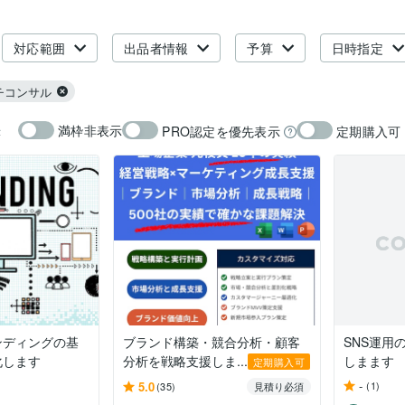
対応範囲
出品者情報
予算
日時指定
チコンサル
満枠非表示
PRO認定を優先表示
定期購入可
示
ンディングの基
ブランド構築・競合分析・顧客
SNS運用
化します
分析を戦略支援しま...
しまます
定期購入可
-
5.0
(1)
(35)
見積り必須