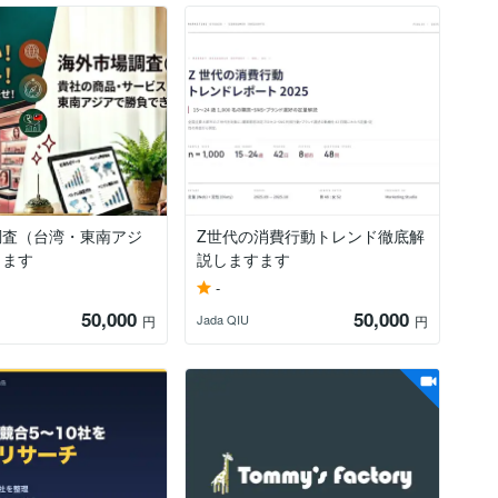
調査（台湾・東南アジ
Z世代の消費行動トレンド徹底解
します
説しますます
-
50,000
50,000
Jada QIU
円
円