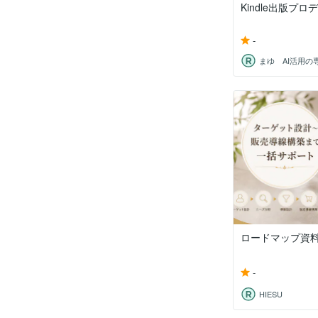
Kindle出版プ
-
ロードマップ資
-
HIESU