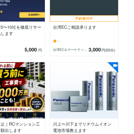
予約受付中
5〜10社を徹底リサー
台湾ECご相談承ります
品します
-
5,000
3,000
台湾EC＆マーケティング＆クラファン
円
円
(50分)
止｜RCマンション工
川上〜川下までリチウムイオン
金額出します
電池市場教えます