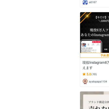
ai0167
予約
現役Instagra
えます
5.0
(10)
ayatopapa1104