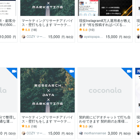
析・顧客分
マーケティングリサーチアドバイ
現役Instagram8万人運用者が教え
現
年の500社
ス・壁打ちをします マーケティ
ます “何を投稿すればバズる
ン
で確かな支
ング戦略・マーケティングリサー
の？“その悩み実践×分析で解決し
ン
5.0
(18)
5.0
(10)
チ関連アドバイス
ます！
ア
10,000
15,000
15,000
COZY マーケティングリサーチャー
ayatopapa1104
円
円
/60分
円
/60分
0分で整理し
マーケティングリサーチアドバイ
契約前にビデオチャットで打ち合
現
最適な運用
ス・壁打ちをします マーケティ
わせできます 契約前のお客様と
ン
ング戦略・マーケティングリサー
のヒアリングや打ち合わせを行う
ン
5.0
(18)
5.0
(4)
チ関連アドバイス
ため
ア
00
15,000
3,000
COZY マーケティングリサーチャー
morihannsense
円
/30分
円
/60分
円
/60分