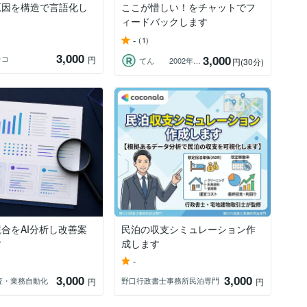
原因を構造で言語化し
ここが惜しい！をチャットでフ
ィードバックします
-
(1)
3,000
3,000
カコ
円
てん 2002年からバイヤー
円
(30分)
合をAI分析し改善案
民泊の収支シミュレーション作
す
成します
-
3,000
3,000
I調査・業務自動化
野口行政書士事務所民泊専門
円
円