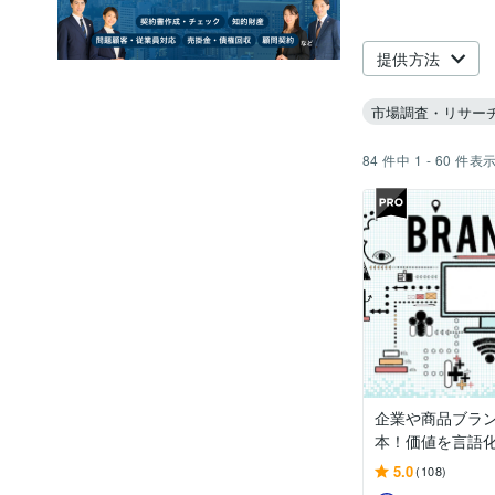
提供方法
市場調査・リサー
84
件中
1 - 60
件表
企業や商品ブラ
本！価値を言語
5.0
(108)