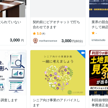
取られていない
契約前にビデオチャットで打ち
業界の競合
合わせできます
チして納
-
5.0
(4)
3,000
3,000
ichidostudio
円
morihannsense
円
(60分)
を調査します
シニア向け事業のアドバイスし
利回崩壊防
ます
事費適正