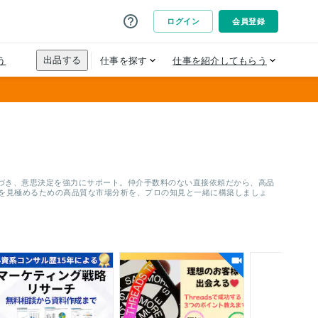
づき、意思決定を強力にサポート。仲介手数料のない直接依頼だから、高品
手を見極めるための高品質な市場分析を、プロの知見と一緒に構築しましょ