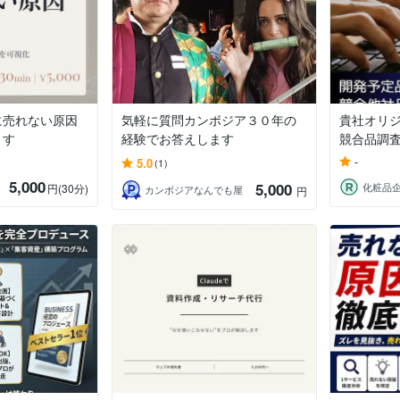
に売れない原因
気軽に質問カンボジア３０年の
貴社オリ
ます
経験でお答えします
競合品調
-
5.0
(1)
5,000
5,000
円
(30分)
カンボジアなんでも屋
円