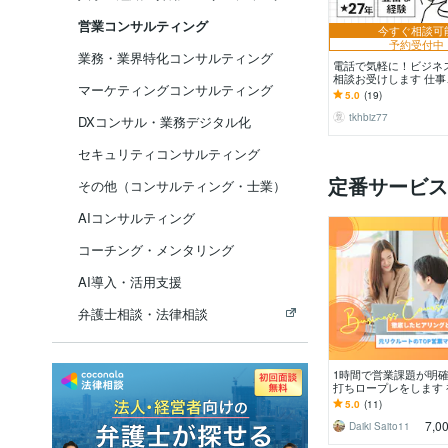
営業コンサルティング
今すぐ相談可
予約受付中
業務・業界特化コンサルティング
電話で気軽に！ビジネ
相談お受けします 仕
マーケティングコンサルティング
係、キャリア相談、自
5.0
(19)
ど・・・
tkhbiz77
DXコンサル・業務デジタル化
セキュリティコンサルティング
定番サービス
その他（コンサルティング・士業）
AIコンサルティング
コーチング・メンタリング
AI導入・活用支援
弁護士相談・法律相談
1時間で営業課題が明
打ちロープレをします
経験浅い方オススメ！
5.0
(11)
出身者がフィードバッ
7,0
Daiki Saito11