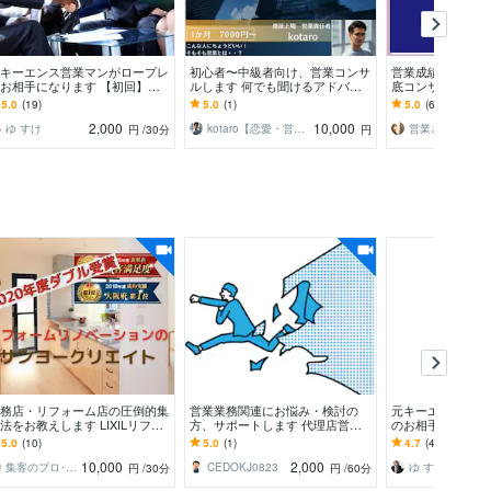
キーエンス営業マンがロープレ
初心者〜中級者向け、営業コンサ
営業成績NO1フ
お相手になります 【初回】初
ルします 何でも聞けるアドバイ
底コンサルします
は詳細ヒアリングを20分実施い
ザー＆思考の壁打ちで営業力を強
浅い方・女性の方
5.0
(19)
5.0
(1)
5.0
(62)
します
化させます
方大歓迎
2,000
10,000
ゆ すけ
kotaro【恋愛・営業・マネジメント】
営業さん徹底サポート【SUNS】
円
/30分
円
務店・リフォーム店の圧倒的集
営業業務関連にお悩み・検討の
元キーエンス営業
法をお教えします LIXILリフォ
方、サポートします 代理店営業3
のお相手になりま
ムコンタクト大阪府No1のノウ
0年のノウハウとキャリコン目線
オ・トーク設計を
5.0
(10)
5.0
(1)
4.7
(47)
ウを暴露！
でモヤモヤを解消！
バイスいたします
10,000
2,000
集客のプロ･現役広報役員 三宅 克実
CEDOKJ0823
ゆ すけ
円
/30分
円
/60分