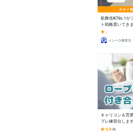
今すぐ
歌舞伎町No.1
ト戦略置いてき
-
メンヘラ救世主
キャリコン＆営
プレ練習台しま
5.0
(6)