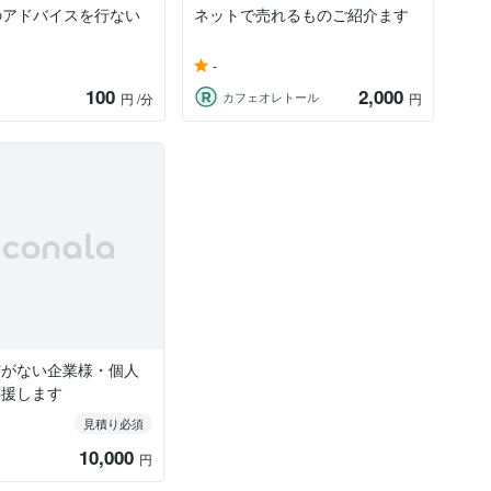
のアドバイスを行ない
ネットで売れるものご紹介ます
-
100
2,000
カフェオレトール
円
/分
円
信がない企業様・個人
応援します
見積り必須
10,000
円