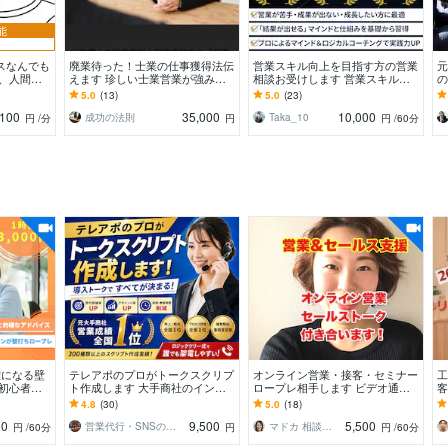
能
スなんでも
廃業待った！士業の仕事獲得法伝
営業スキル向上を目指す方の営業
元
事、人間関
えます 珍しい士業営業が強みを
相談お受けします 営業スキル向
の
己啓発な
生かす取り方教えます！すぐ対応
上を目指す方向けのお勧めプログ
回
5.0
(13)
5.0
(23)
します
ラムです
た
100
35,000
10,000
成功の法則
Taka_10
円
/分
円
円
/60分
確になる壁
テレアポのプロがトークスクリプ
オンライン営業・接客・セミナー
工
 初心者・
ト作成します 大手商社のインサ
ロープレ相手します ビデオ通話
客
リクルート
イドセールスにて全国1位獲得
でセールスの練習、商談相手にな
ー
4.8
(30)
5.0
(18)
ク
りアドバイスします
ハ
00
9,500
5,500
営業代行・SNSのプロ 〜コアタクト〜
マドカ 相談屋 ライターモデル監修SNS
円
/60分
円
円
/60分