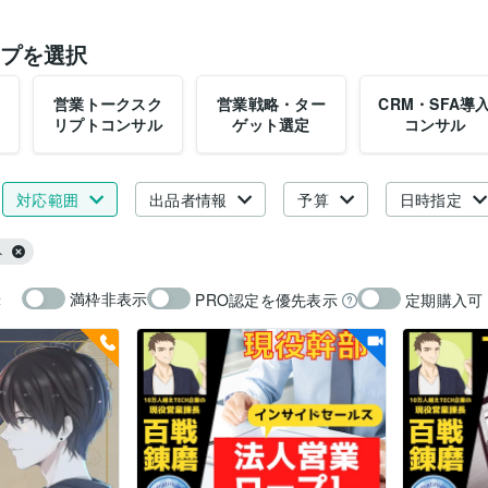
プを選択
営業トークスク
営業戦略・ター
CRM・SFA導
リプトコンサル
ゲット選定
コンサル
対応範囲
出品者情報
予算
日時指定
ト
満枠非表示
PRO認定を優先表示
定期購入可
示