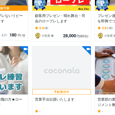
相談可能
がブレないリピー
顧客用プレゼン・晴れ舞台・司
プレゼン
ます
会のロープレします
を即興で
5.0
5.0
(3)
(12)
180
28,000
 えの
円
/分
小笠原 煉
小笠原 
円
(60分)
予約受付中
業職の方★ロー
営業手法伝授いたします
営業部の
す
ジメント
-
-