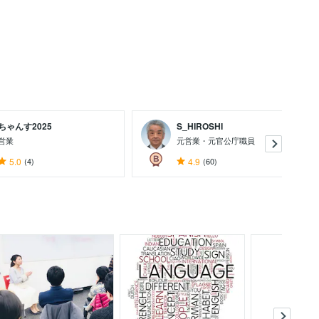
ちゃんす2025
S_HIROSHI
営業
元営業・元官公庁職員
5.0
(4)
4.9
(60)