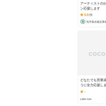
アーティストの
ン応援します
5.0
(5)
気学風水鑑定事
どなたでも営業
うに全力応援し
-
yaba man