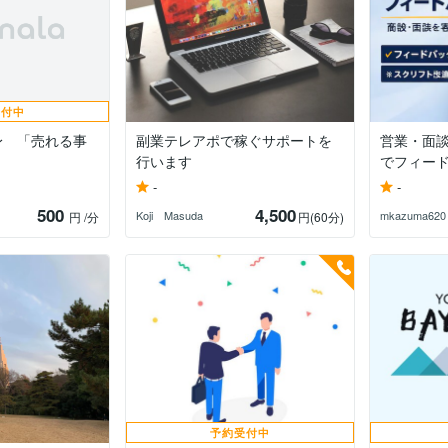
受付中
身 「売れる事
副業テレアポで稼ぐサポートを
営業・面
行います
でフィー
-
-
500
4,500
Koji Masuda
mkazuma620
円
/分
円
(60分)
予約受付中