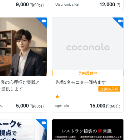
9,000
12,000
Utsunomiya Kei
円
(90分)
円
予約受付中
・客の心理掴む実践と
先着3名モニター価格ます
を提供します
定期購入可
-
5,000
15,000
ん
ogwmsts
円
(60分)
円
(60分)