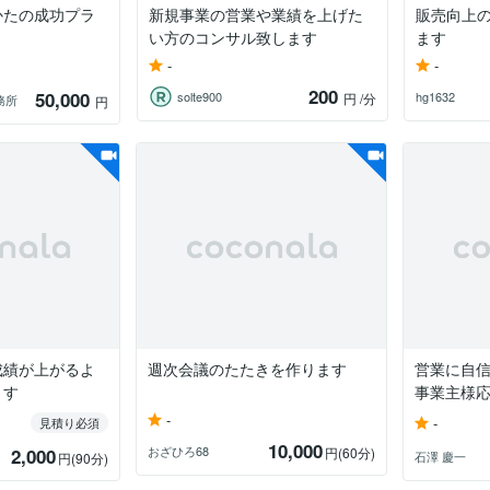
かたの成功プラ
新規事業の営業や業績を上げた
販売向上
い方のコンサル致します
ます
-
-
200
50,000
solte900
hg1632
円
/分
務所
円
成績が上がるよ
週次会議のたたきを作ります
営業に自
ます
事業主様
-
-
見積り必須
10,000
おざひろ68
2,000
円
(60分)
石澤 慶一
円
(90分)