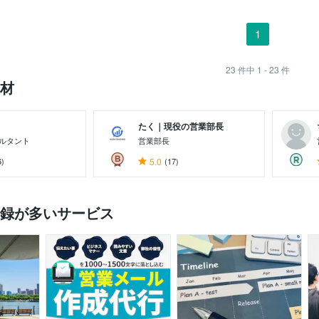
1
23
件中
1 - 23
件
材
たく｜現役の営業部長
ルタント
営業部長
6)
5.0
(17)
録が多いサービス