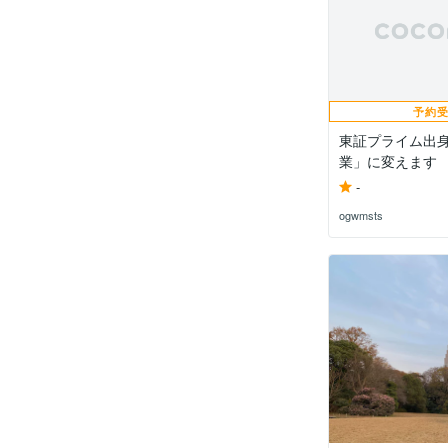
予約
東証プライム出
業」に変えます
-
ogwmsts