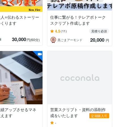
達人⭐伝わるストーリー
仕事に繋がる！テレアポトーク
つくります
スクリプト作成します
4.5
(11)
見積り必須
30,000
20,000
煉
円
(60分)
黒ごまアーモンド
円
業績アップさせるマネ
営業スクリプト・資料の添削作
教えます
成をいたします
定期購入可
-