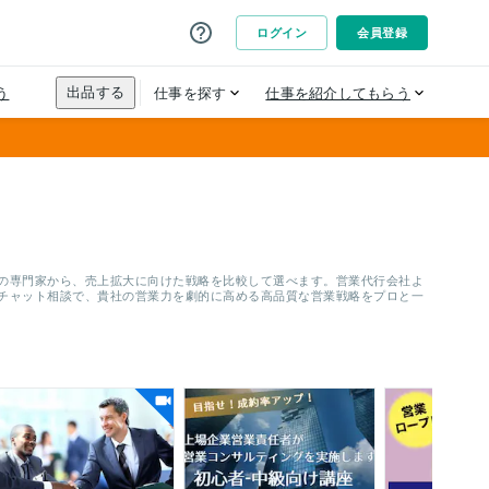
以上の専門家から、売上拡大に向けた戦略を比較して選べます。営業代行会社よ
はチャット相談で、貴社の営業力を劇的に高める高品質な営業戦略をプロと一