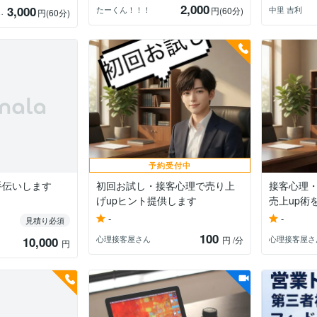
2,000
3,000
たーくん！！！
中里 吉利
円
(60分)
たの応援者
円
(60分)
予約受付中
手伝いします
初回お試し・接客心理で売り上
接客心理
げupヒント提供します
売上up術
-
-
見積り必須
100
心理接客屋さん
心理接客屋さ
10,000
円
/分
円