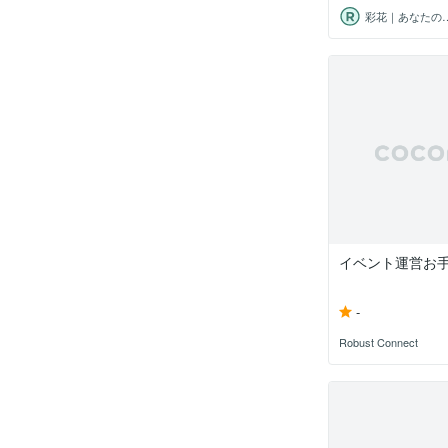
彩花｜あな
イベント運営お
-
Robust Connect