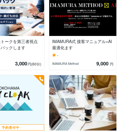
談トークを第三者視点
IMAMURA式 接客マニュアル×AI
ドバックします
最適化ます
-
3,000
9,000
IMAMURA Method
円
(60分)
円
予約受付中